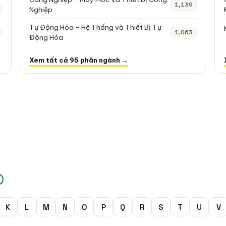
1,139
Nghiệp
Tự Động Hóa - Hệ Thống và Thiết Bị Tự
1,063
Động Hóa
Xem tất cả 95 phân ngành →
K
L
M
N
O
P
Q
R
S
T
U
V