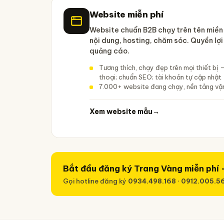
Website miễn phí
Website chuẩn B2B chạy trên tên miền 
nội dung, hosting, chăm sóc. Quyền lợ
quảng cáo.
Tương thích, chạy đẹp trên mọi thiết bị 
thoại; chuẩn SEO; tài khoản tự cập nhật
7.000+ website đang chạy, nền tảng vận
Xem website mẫu
→
Bắt đầu đăng ký Trang Vàng miễn phí —
Gọi hotline đăng ký
0934.498.168 · 0912.005.5