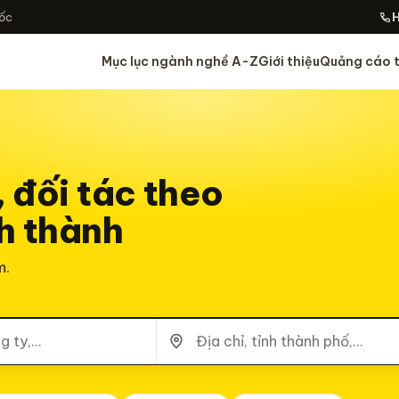
uốc
H
Mục lục ngành nghề A-Z
Giới thiệu
Quảng cáo t
 đối tác theo
h thành
m.