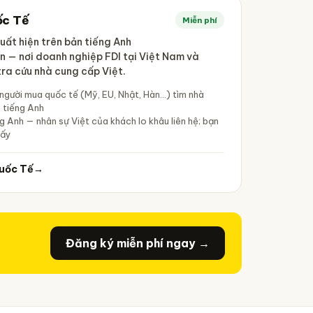
ốc Tế
Miễn phí
uất hiện trên bản tiếng Anh
 — nơi doanh nghiệp FDI tại Việt Nam và
ra cứu nhà cung cấp Việt.
 người mua quốc tế (Mỹ, EU, Nhật, Hàn…) tìm nhà
 tiếng Anh
g Anh — nhân sự Việt của khách lo khâu liên hệ; bạn
hấy
uốc Tế
→
Đăng ký miễn phí ngay →