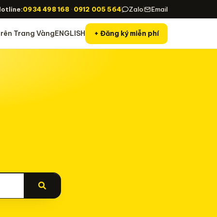
otline:
0934 498 168
·
0912 005 564
Zalo
Email
rên Trang Vàng
ENGLISH
+ Đăng ký miễn phí