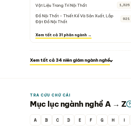
Vật Liệu Trang Trí Nội Thất
1,325
Đồ Nội Thất - Thiết Kế Và Sản Xuất, Lắp
921
Đặt Đồ Nội Thất
Xem tất cả 31 phân ngành →
Xem tất cả 34 niên giám ngành nghề
TRA CỨU CHỮ CÁI
Mục lục ngành nghề A → Z
?
A
B
C
D
E
F
G
H
I