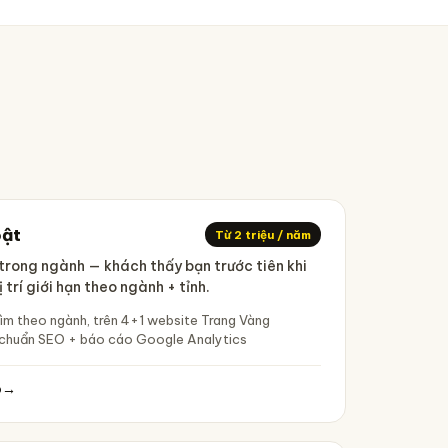
bật
Từ 2 triệu / năm
h trong ngành — khách thấy bạn trước tiên khi
 trí giới hạn theo ngành + tỉnh.
ìm theo ngành, trên 4+1 website Trang Vàng
chuẩn SEO + báo cáo Google Analytics
o
→