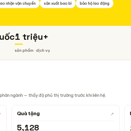
iao nhận vận chuyển
sản xuất bao bì
bảo hộ lao động
uốc
1 triệu+
sản phẩm · dịch vụ
hân ngành — thấy độ phủ thị trường trước khi liên hệ.
Quà tặng
↗
↗
5,128