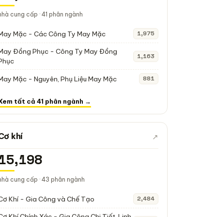
nhà cung cấp · 41 phân ngành
May Mặc - Các Công Ty May Mặc
1,975
May Đồng Phục - Công Ty May Đồng
1,163
Phục
May Mặc - Nguyên, Phụ Liệu May Mặc
881
Xem tất cả 41 phân ngành →
Cơ khí
↗
15,198
nhà cung cấp · 43 phân ngành
Cơ Khí - Gia Công và Chế Tạo
2,484
Cơ Khí Chính Xác - Gia Công Chi Tiết, Linh