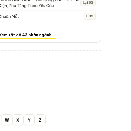
1,153
Kiện, Phụ Tùng Theo Yêu Cầu
Khuôn Mẫu
889
Xem tất cả 43 phân ngành →
W
X
Y
Z