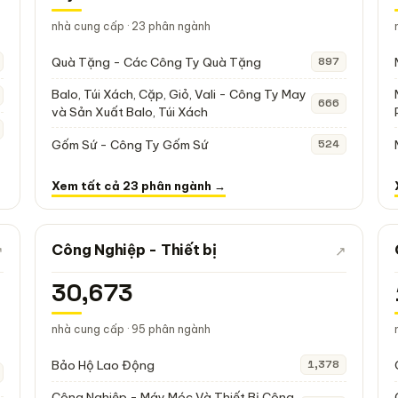
nhà cung cấp · 23 phân ngành
Quà Tặng - Các Công Ty Quà Tặng
897
Balo, Túi Xách, Cặp, Giỏ, Vali - Công Ty May
666
và Sản Xuất Balo, Túi Xách
Gốm Sứ - Công Ty Gốm Sứ
524
Xem tất cả 23 phân ngành →
Công Nghiệp - Thiết bị
↗
↗
30,673
nhà cung cấp · 95 phân ngành
Bảo Hộ Lao Động
1,378
Công Nghiệp - Máy Móc Và Thiết Bị Công