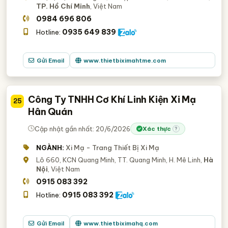
TP. Hồ Chí Minh
, Việt Nam
0984 696 806
0935 649 839
Hotline:
Gửi Email
www.thietbiximahtme.com
Công Ty TNHH Cơ Khí Linh Kiện Xi Mạ
25
Hân Quán
Cập nhật gần nhất: 20/6/2026
Xác thực
?
NGÀNH:
Xi Mạ - Trang Thiết Bị Xi Mạ
Lô 660, KCN Quang Minh, TT. Quang Minh, H. Mê Linh,
Hà
Nội
, Việt Nam
0915 083 392
0915 083 392
Hotline:
Gửi Email
www.thietbiximahq.com