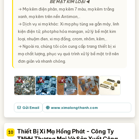
BỀ MẶT KIM LOẠI ◄
→ Mạ kẽm điện phân, mạ kẽm 7 màu, mạ kẽm trắng
xanh, mạ kẽm trên nền Antimon,..
→ Dịch vụ xi mạ khác: Xi mạ phụ tùng xe gắn máy, linh
kiện điện tử, photpha hóa mangan, xử lý bề mặt kim
loại, nhuộm đen, xi mạ đồng, crom, nhôm, kẽm,..
→ Ngoài ra, chúng tôi còn cung cấp trang thiết bị xi
mạ chất lượng, phục vụ quá trình xử lý bề mặt trở nên
đơn giản và nhanh chóng.
Gửi Email
www.ximalongthanh.com
Thiết Bị Xi Mạ Hồng Phát - Công Ty
10
TNHH Thương Mại Và Sản Xuất Công