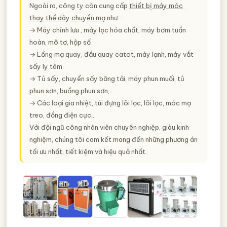
Ngoài ra, công ty còn cung cấp
thiết bị máy móc
thay thế dây chuyền mạ
như:
→ Máy chỉnh lưu , máy lọc hóa chất, máy bơm tuần
hoàn, mô tơ, hộp số
→ Lồng mạ quay, đầu quay catot, máy lạnh, máy vắt
sấy ly tâm
→ Tủ sấy, chuyển sấy băng tải, máy phun muối, tủ
phun sơn, buồng phun sơn,..
→ Các loại gia nhiệt, túi đựng lõi lọc, lõi lọc, móc mạ
treo, đồng điện cực,..
Với đội ngũ công nhân viên chuyên nghiệp, giàu kinh
nghiệm, chúng tôi cam kết mang đến những phương án
tối ưu nhất, tiết kiệm và hiệu quả nhất.