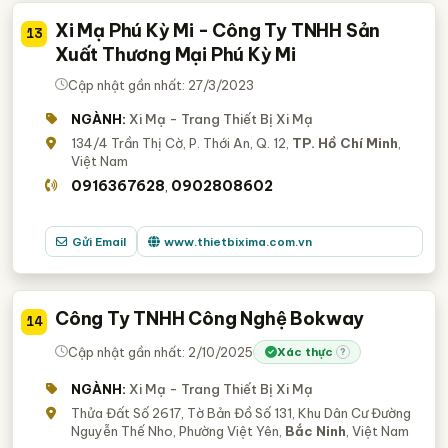
Xi Mạ Phú Kỳ Mi - Công Ty TNHH Sản
13
Xuất Thương Mại Phú Kỳ Mi
Cập nhật gần nhất: 27/3/2023
NGÀNH:
Xi Mạ - Trang Thiết Bị Xi Mạ
134/4 Trần Thị Cờ, P. Thới An, Q. 12,
TP. Hồ Chí Minh
,
Việt Nam
0916367628
0902808602
,
Gửi Email
www.thietbixima.com.vn
Công Ty TNHH Công Nghệ Bokway
14
Cập nhật gần nhất: 2/10/2025
Xác thực
?
NGÀNH:
Xi Mạ - Trang Thiết Bị Xi Mạ
Thửa Đất Số 2617, Tờ Bản Đồ Số 131, Khu Dân Cư Đường
Nguyễn Thế Nho, Phường Việt Yên,
Bắc Ninh
, Việt Nam