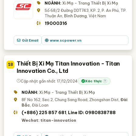
NGÀNH:
Xi Mạ - Trang Thiết Bị Xi Mạ
Số 68/2 Đường DDT743, KP. 2, P. An Phú, TP.
Thuận An,
Bình Dương
, Việt Nam
19000316
Gửi Email
www.scpower.vn
Thiết Bị Xi Mạ Titan Innovation - Titan
18
Innovation Co., Ltd
Cập nhật gần nhất: 17/12/2024
Xác thực
?
NGÀNH:
Xi Mạ - Trang Thiết Bị Xi Mạ
8F No 162, Sec.2, Chung Sang Road, Zhongshan Dist,
Đài
Bắc
, Đài Loan
(+886) 225 857 681
Line ID: 0980838788
,
Wechat: titan-innovation