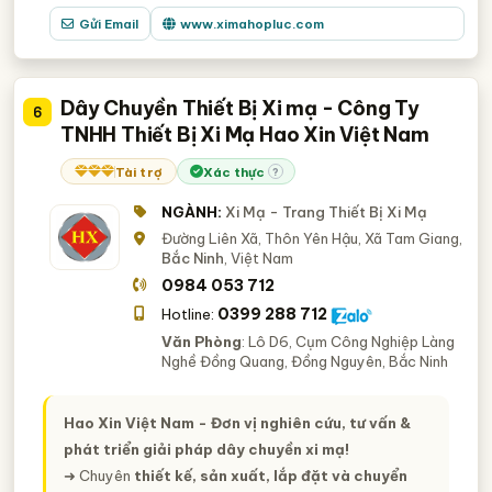
Gửi Email
www.ximahopluc.com
Dây Chuyền Thiết Bị Xi mạ - Công Ty
6
TNHH Thiết Bị Xi Mạ Hao Xin Việt Nam
Tài trợ
Xác thực
?
NGÀNH:
Xi Mạ - Trang Thiết Bị Xi Mạ
Đường Liên Xã, Thôn Yên Hậu, Xã Tam Giang,
Bắc Ninh
, Việt Nam
0984 053 712
0399 288 712
Hotline:
Văn Phòng
: Lô D6, Cụm Công Nghiệp Làng
Nghề Đồng Quang, Đồng Nguyên, Bắc Ninh
Hao Xin Việt Nam - Đơn vị nghiên cứu, tư vấn &
phát triển giải pháp dây chuyền xi mạ!
➜ Chuyên
thiết kế, sản xuất, lắp đặt và chuyển