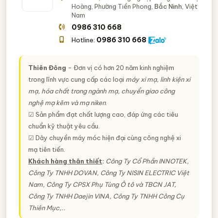
Hoàng, Phường Tiền Phong,
Bắc Ninh
, Việt
Nam
0986 310 668
0986 310 668
Hotline:
Thiên Đông
- Đơn vị có hơn 20 năm kinh nghiệm
trong lĩnh vực cung cấp các loại
máy xi mạ, linh kiện xi
mạ, hóa chất trong ngành mạ, chuyển giao công
nghệ mạ kẽm và mạ niken
.
☑ Sản phẩm đạt chất lượng cao, đáp ứng các tiêu
chuẩn kỹ thuật yêu cầu.
☑ Dây chuyền máy móc hiện đại cùng công nghệ xi
mạ tiên tiến.
Khách hàng thân thiết
:
Công Ty Cổ Phần INNOTEK,
Công Ty TNHH DOVAN, Công Ty NISIN ELECTRIC Việt
Nam, Công Ty CPSX Phụ Tùng Ô tô và TBCN JAT,
Công Ty TNHH Daejin VINA, Công Ty TNHH Công Cụ
Thiên Mục,..