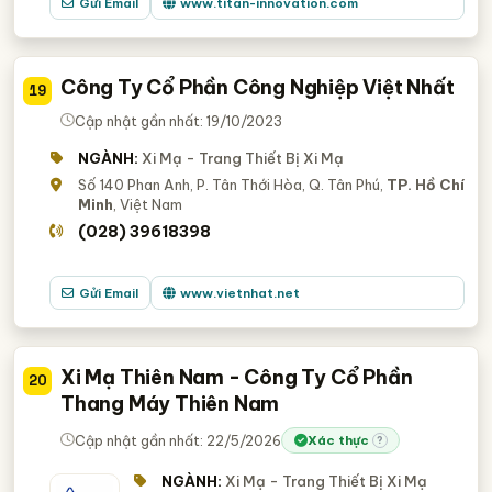
Gửi Email
www.titan-innovation.com
Công Ty Cổ Phần Công Nghiệp Việt Nhất
19
Cập nhật gần nhất: 19/10/2023
NGÀNH:
Xi Mạ - Trang Thiết Bị Xi Mạ
Số 140 Phan Anh, P. Tân Thới Hòa, Q. Tân Phú,
TP. Hồ Chí
Minh
, Việt Nam
(028) 39618398
Gửi Email
www.vietnhat.net
Xi Mạ Thiên Nam - Công Ty Cổ Phần
20
Thang Máy Thiên Nam
Cập nhật gần nhất: 22/5/2026
Xác thực
?
NGÀNH:
Xi Mạ - Trang Thiết Bị Xi Mạ