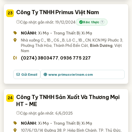
Công Ty TNHH Primus Việt Nam
23
Cập nhật gần nhất: 19/12/2024
Xác thực
?
NGÀNH:
Xi Mạ - Trang Thiết Bị Xi Mạ
Nhà xưởng C_1B_C6_B, Lô C_1B_CN, KCN Mỹ Phước 3,
Phường Thới Hòa, Thành Phố Bến Cát,
Bình Dương
, Việt
Nam
(0274) 3803477
0936 775 227
,
Gửi Email
www.primusvietnam.com
Công Ty TNHH Sản Xuất Và Thương Mại
24
HT - ME
Cập nhật gần nhất: 6/6/2025
NGÀNH:
Xi Mạ - Trang Thiết Bị Xi Mạ
107/6/13/14 Đường 38, P. Hiệp Bình Chánh, TP. Thủ Đức,