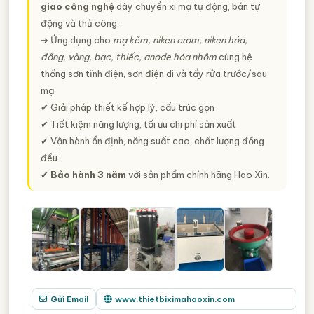
giao công nghệ
dây chuyền xi mạ tự động, bán tự
động và thủ công.
➜ Ứng dụng cho
mạ kẽm, niken crom, niken hóa,
đồng, vàng, bạc, thiếc, anode hóa nhôm
cùng hệ
thống sơn tĩnh điện, sơn điện di và tẩy rửa trước/sau
mạ.
✔ Giải pháp thiết kế hợp lý, cấu trúc gọn
✔ Tiết kiệm năng lượng, tối ưu chi phí sản xuất
✔ Vận hành ổn định, năng suất cao, chất lượng đồng
đều
✔
Bảo hành 3 năm
với sản phẩm chính hãng Hao Xin.
Gửi Email
www.thietbiximahaoxin.com