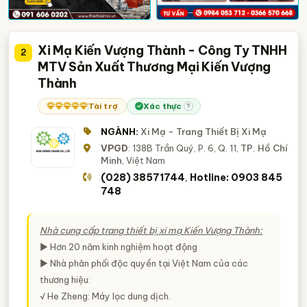
Xi Mạ Kiến Vượng Thành - Công Ty TNHH
2
MTV Sản Xuất Thương Mại Kiến Vượng
Thành
Tài trợ
Xác thực
?
NGÀNH:
Xi Mạ - Trang Thiết Bị Xi Mạ
VPGD
: 138B Trần Quý, P. 6, Q. 11,
TP. Hồ Chí
Minh
, Việt Nam
(028) 38571744
Hotline: 0903 845
,
748
Nhà cung cấp trang thiết bị xi mạ Kiến Vượng Thành:
► Hơn 20 năm kinh nghiệm hoạt động
► Nhà phân phối độc quyền tại Việt Nam của các
thương hiệu:
√ He Zheng: Máy lọc dung dịch.