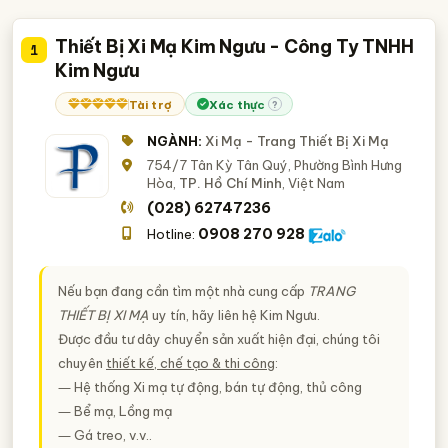
Thiết Bị Xi Mạ Kim Ngưu - Công Ty TNHH
1
Kim Ngưu
Tài trợ
Xác thực
?
NGÀNH:
Xi Mạ - Trang Thiết Bị Xi Mạ
754/7 Tân Kỳ Tân Quý, Phường Bình Hưng
Hòa,
TP. Hồ Chí Minh
, Việt Nam
(028) 62747236
0908 270 928
Hotline:
Nếu bạn đang cần tìm một nhà cung cấp
TRANG
THIẾT BỊ XI MẠ
uy tín, hãy liên hệ Kim Ngưu.
Được đầu tư dây chuyển sản xuất hiện đại, chúng tôi
chuyên
thiết kế, chế tạo & thi công
:
― Hệ thống Xi mạ tự động, bán tự động, thủ công
― Bể mạ, Lồng mạ
― Gá treo, v.v..