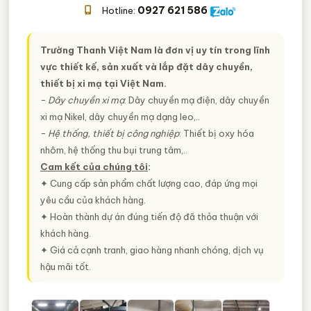
0927 621 586
Hotline:
Trường Thanh Việt Nam là đơn vị uy tín trong lĩnh
vực thiết kế, sản xuất và lắp đặt dây chuyền,
thiết bị xi mạ tại Việt Nam.
−
Dây chuyền xi mạ
: Dây chuyền mạ điện, dây chuyền
xi mạ Nikel, dây chuyền mạ dạng leo,..
−
Hệ thống, thiết bị công nghiệp
: Thiết bị oxy hóa
nhôm, hệ thống thu bụi trung tâm,..
Cam kết của chúng tôi
:
✦ Cung cấp sản phẩm chất lượng cao, đáp ứng mọi
yêu cầu của khách hàng.
✦ Hoàn thành dự án đúng tiến độ đã thỏa thuận với
khách hàng.
✦ Giá cả cạnh tranh, giao hàng nhanh chóng, dịch vụ
hậu mãi tốt.