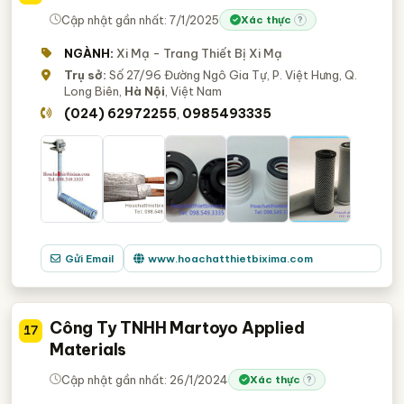
Cập nhật gần nhất: 7/1/2025
Xác thực
?
NGÀNH:
Xi Mạ - Trang Thiết Bị Xi Mạ
Trụ sở:
Số 27/96 Đường Ngô Gia Tự, P. Việt Hưng, Q.
Long Biên,
Hà Nội
, Việt Nam
(024) 62972255
0985493335
,
Gửi Email
www.hoachatthietbixima.com
Công Ty TNHH Martoyo Applied
17
Materials
Cập nhật gần nhất: 26/1/2024
Xác thực
?