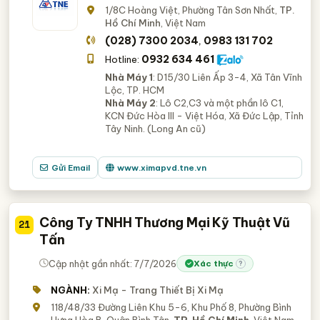
1/8C Hoàng Việt, Phường Tân Sơn Nhất,
TP.
Hồ Chí Minh
, Việt Nam
(028) 7300 2034
0983 131 702
,
0932 634 461
Hotline:
Nhà Máy 1
: D15/30 Liên Ấp 3-4, Xã Tân Vĩnh
Lộc, TP. HCM
Nhà Máy 2
: Lô C2,C3 và một phần lô C1,
KCN Đức Hòa III - Việt Hóa, Xã Đức Lập, Tỉnh
Tây Ninh. (Long An cũ)
Gửi Email
www.ximapvd.tne.vn
Công Ty TNHH Thương Mại Kỹ Thuật Vũ
21
Tấn
Cập nhật gần nhất: 7/7/2026
Xác thực
?
NGÀNH:
Xi Mạ - Trang Thiết Bị Xi Mạ
118/48/33 Đường Liên Khu 5-6, Khu Phố 8, Phường Bình
Hưng Hòa B, Quận Bình Tân,
TP. Hồ Chí Minh
, Việt Nam