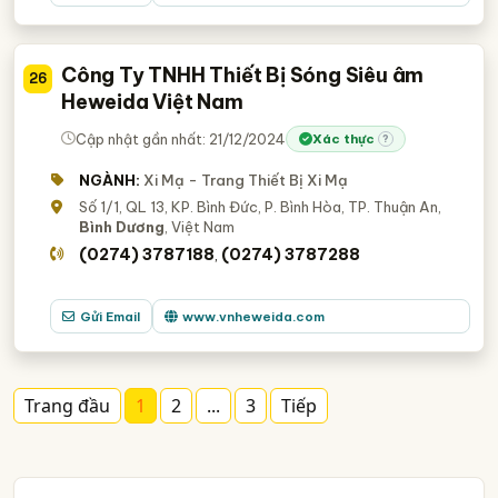
Công Ty TNHH Thiết Bị Sóng Siêu âm
26
Heweida Việt Nam
Cập nhật gần nhất: 21/12/2024
Xác thực
?
NGÀNH:
Xi Mạ - Trang Thiết Bị Xi Mạ
Số 1/1, QL 13, KP. Bình Đức, P. Bình Hòa, TP. Thuận An,
Bình Dương
, Việt Nam
(0274) 3787188
(0274) 3787288
,
Gửi Email
www.vnheweida.com
Trang đầu
1
2
...
3
Tiếp