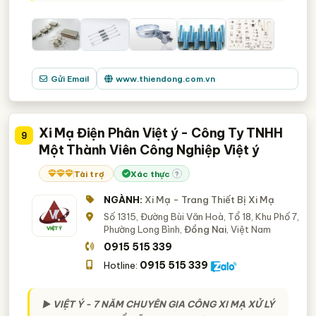
Gửi Email
www.thiendong.com.vn
Xi Mạ Điện Phân Việt ý - Công Ty TNHH
9
Một Thành Viên Công Nghiệp Việt ý
Tài trợ
Xác thực
?
NGÀNH:
Xi Mạ - Trang Thiết Bị Xi Mạ
Số 1315, Đường Bùi Văn Hoà, Tổ 18, Khu Phố 7,
Phường Long Bình,
Đồng Nai
, Việt Nam
0915 515 339
0915 515 339
Hotline:
► VIỆT Ý - 7 NĂM CHUYÊN GIA CÔNG XI MẠ XỬ LÝ