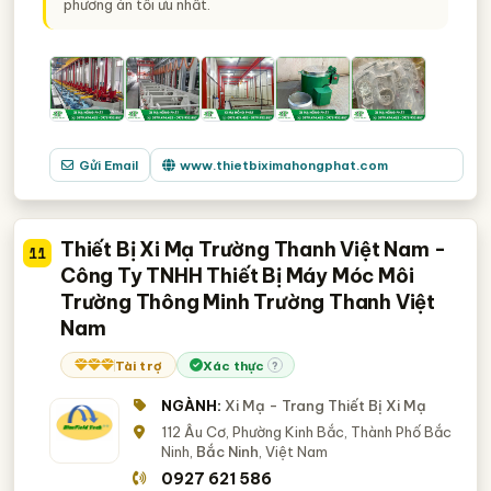
phương án tối ưu nhất.
Gửi Email
www.thietbiximahongphat.com
Thiết Bị Xi Mạ Trường Thanh Việt Nam -
11
Công Ty TNHH Thiết Bị Máy Móc Môi
Trường Thông Minh Trường Thanh Việt
Nam
Tài trợ
Xác thực
?
NGÀNH:
Xi Mạ - Trang Thiết Bị Xi Mạ
112 Âu Cơ, Phường Kinh Bắc, Thành Phố Bắc
Ninh,
Bắc Ninh
, Việt Nam
0927 621 586