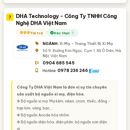
DHA Technology - Công Ty TNHH Công
7
Nghệ DHA Việt Nam
Tài trợ
Xác thực
?
NGÀNH:
Xi Mạ - Trang Thiết Bị Xi Mạ
Số 9, Đường Kim Ngọc, Cụm 1, Xã Ô Diên,
Hà
Nội
, Việt Nam
0904 685 545
0978 236 246
Hotline:
Công Ty DHA Việt Nam là đơn vị uy tín chuyên
sản xuất bộ nguồn xi mạ, điện hóa.
✜ Bộ nguồn xi mạ: Mạ kẽm, niken, crom, thiếc, đồng -
hợp kim, vàng, bạc,..
✜ Bộ nguồn Anode hóa nhôm
✜ Bộ nguồn điện hóa, điện phân, bộ nguồn sơn điện
di,..