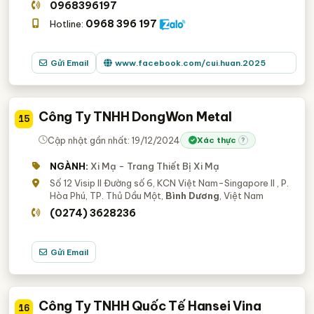
0968396197
0968 396 197
Hotline:
Gửi Email
www.facebook.com/cui.huan.2025
Công Ty TNHH DongWon Metal
15
Cập nhật gần nhất: 19/12/2024
Xác thực
?
NGÀNH:
Xi Mạ - Trang Thiết Bị Xi Mạ
Số 12 Visip II Đường số 6, KCN Việt Nam-Singapore II , P.
Hòa Phú, TP. Thủ Dầu Một,
Bình Dương
, Việt Nam
(0274) 3628236
Gửi Email
Công Ty TNHH Quốc Tế Hansei Vina
16