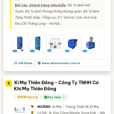
Đối tác, khách hàng tiêu biểu
:
Bộ Tư lệnh Hải
Quân, Bộ Tư lệnh Phòng không không quân, Bộ Tư lệnh
Tăng Thiết Giáp, Tổng cục KT, Viettel, Các nhà máy
khu CN Thăng Long - Hà Nội,..
Gửi Email
www.dhavietnam.com.vn
Xi Mạ Thiên Đông - Công Ty TNHH Cơ
8
Khí Mạ Thiên Đông
Tài trợ
Xác thực
?
NGÀNH:
Xi Mạ - Trang Thiết Bị Xi Mạ
Lô B4-A, Khu Công Nghiệp Song Khê - Nội