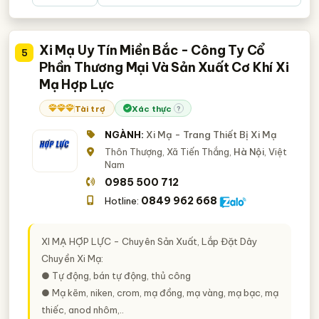
Xi Mạ Uy Tín Miền Bắc - Công Ty Cổ
5
Phần Thương Mại Và Sản Xuất Cơ Khí Xi
Mạ Hợp Lực
Tài trợ
Xác thực
?
NGÀNH:
Xi Mạ - Trang Thiết Bị Xi Mạ
Thôn Thượng, Xã Tiến Thắng,
Hà Nội
, Việt
Nam
0985 500 712
0849 962 668
Hotline:
XI MẠ HỢP LỰC - Chuyên Sản Xuất, Lắp Đặt Dây
Chuyền Xi Mạ:
● Tự động, bán tự động, thủ công
● Mạ kẽm, niken, crom, mạ đồng, mạ vàng, mạ bạc, mạ
thiếc, anod nhôm,..