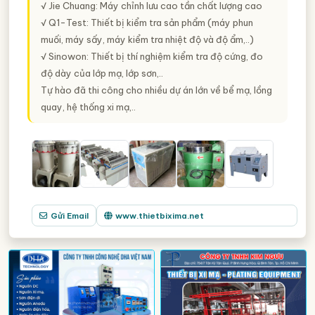
√ Jie Chuang: Máy chỉnh lưu cao tần chất lượng cao
√ Q1-Test: Thiết bị kiểm tra sản phẩm (máy phun
muối, máy sấy, máy kiểm tra nhiệt độ và độ ẩm,..)
√ Sinowon: Thiết bị thí nghiệm kiểm tra độ cứng, đo
độ dày của lớp mạ, lớp sơn,..
Tự hào đã thi công cho nhiều dự án lớn về bể mạ, lồng
quay, hệ thống xi mạ,..
Gửi Email
www.thietbixima.net