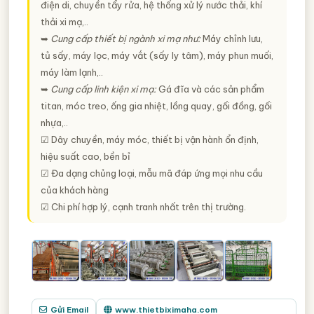
điện di, chuyền tẩy rửa, hệ thống xử lý nước thải, khí
thải xi mạ,..
➥
Cung cấp thiết bị ngành xi mạ như:
Máy chỉnh lưu,
tủ sấy, máy lọc, máy vắt (sấy ly tâm), máy phun muối,
máy làm lạnh,..
➥
Cung cấp linh kiện xi mạ:
Gá đĩa và các sản phẩm
titan, móc treo, ống gia nhiệt, lồng quay, gối đồng, gối
nhựa,..
☑ Dây chuyền, máy móc, thiết bị vận hành ổn định,
hiệu suất cao, bền bỉ
☑ Đa dạng chủng loại, mẫu mã đáp ứng mọi nhu cầu
của khách hàng
☑ Chi phí hợp lý, cạnh tranh nhất trên thị trường.
Gửi Email
www.thietbiximaha.com