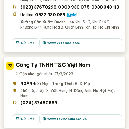
(028) 37670298
0909 930 075
0938 343 118
,
,
0932 630 089
Hotline:
Xưởng Sản Xuất:
Đường Liên Khu 5-6, Khu Phố 9,
Phường Bình Hưng Hòa B, Quận Bình Tân, Tp. Hồ Chí Minh.
Gửi Email
www.vutanco.com
Công Ty TNHH T&C Việt Nam
22
Cập nhật gần nhất: 27/3/2023
NGÀNH:
Xi Mạ - Trang Thiết Bị Xi Mạ
Thôn Dục Nội, X. Việt Hùng, H. Đông Anh,
Hà Nội
, Việt
Nam
(024) 37480889
Gửi Email
www.tcvietnam.net.vn