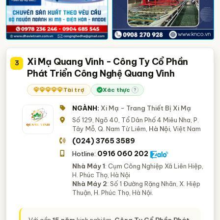
Xi Mạ Quang Vinh - Công Ty Cổ Phần
3
Phát Triển Công Nghệ Quang Vinh
Tài trợ
Xác thực
?
NGÀNH:
Xi Mạ - Trang Thiết Bị Xi Mạ
Số 129, Ngõ 40, Tổ Dân Phố 4 Miêu Nha, P.
Tây Mỗ, Q. Nam Từ Liêm,
Hà Nội
, Việt Nam
(024) 3765 3589
0916 060 202
Hotline:
Nhà Máy 1
: Cụm Công Nghiệp Xã Liên Hiệp,
H. Phúc Thọ, Hà Nội
Nhà Máy 2
: Số 1 Đường Rặng Nhãn, X. Hiệp
Thuận, H. Phúc Thọ, Hà Nội.
Với gần
15 năm
kinh nghiệm,
Công Ty Cổ Phần Phát