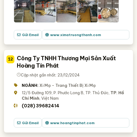
Gửi Email
www.ximatruongthanh.com
Công Ty TNHH Thương Mại Sản Xuất
12
Hoàng Tín Phát
Cập nhật gần nhất: 23/12/2024
NGÀNH:
Xi Mạ - Trang Thiết Bị Xi Mạ
12/5 Đường 109, P. Phước Long B, TP. Thủ Đức,
TP. Hồ
Chí Minh
, Việt Nam
(028) 39682414
Gửi Email
www.hoangtinphat.com