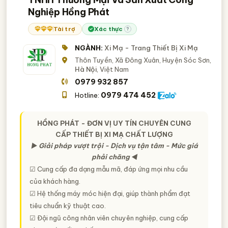
Nghiệp Hồng Phát
Tài trợ
Xác thực
?
NGÀNH:
Xi Mạ - Trang Thiết Bị Xi Mạ
Thôn Tuyền, Xã Đông Xuân, Huyện Sóc Sơn,
Hà Nội
, Việt Nam
0979 932 857
0979 474 452
Hotline:
HỒNG PHÁT - ĐƠN VỊ UY TÍN CHUYÊN CUNG
CẤP THIẾT BỊ XI MẠ CHẤT LƯỢNG
► Giải pháp vượt trội - Dịch vụ tận tâm - Mức giá
phải chăng ◄
☑ Cung cấp đa dạng mẫu mã, đáp ứng mọi nhu cầu
của khách hàng.
☑ Hệ thống máy móc hiện đại, giúp thành phẩm đạt
tiêu chuẩn kỹ thuật cao.
☑ Đội ngũ công nhân viên chuyên nghiệp, cung cấp