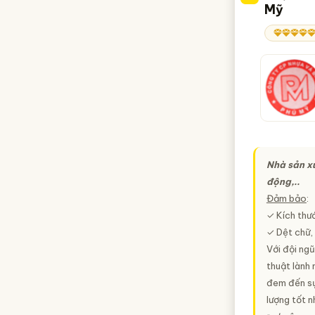
Mỹ
Nhà sản xu
động,..
Đảm bảo
:
✓ Kích thư
✓ Dệt chữ,
Với đội ngũ
thuật lành 
đem đến sự
lượng tốt n