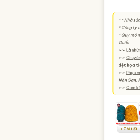
* * Nhà sả
* Công ty
* Quy mô n
Quốc
➢➢ Là nhữ
➢➢
Chuyên
dệt họa tiế
➢➢
Phục v
Nón Sơn, 
➢➢
Cam kế
+ Chi tiết..