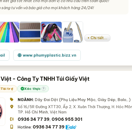
 kết giá tốt nhất cho mọi đơn vị có nhu cầu trên toàn quốc!
 sàng tư vấn và báo giá cho mọi khách hàng 24/24!
+ Chi tiết...
ail
www.phumyplastic.bizz.vn
 Việt - Công Ty TNHH Túi Giấy Việt
Tài trợ
Xác thực
?
NGÀNH:
Dây Đai Dệt (Phụ Liệu May Mặc, Giày Dép, Balo,.)
Số 16/5R Đường XTT30, Ấp 2, X. Xuân Thời Thượng, H. Hóc Môn
TP. Hồ Chí Minh
, Việt Nam
0936 34 77 39
0906 955 301
,
0936 34 77 39
Hotline: