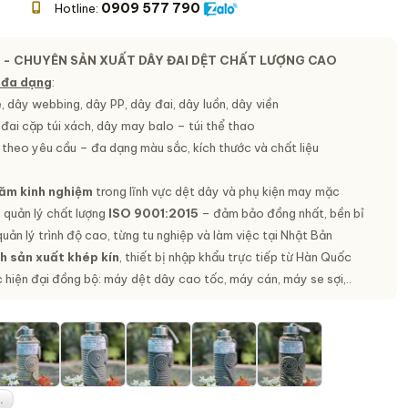
0909 577 790
Hotline:
 - CHUYÊN SẢN XUẤT DÂY ĐAI DỆT CHẤT LƯỢNG CAO
 đa dạng
:
 dây webbing, dây PP, dây đai, dây luồn, dây viền
 đai cặp túi xách, dây may balo – túi thể thao
 theo yêu cầu – đa dạng màu sắc, kích thước và chất liệu
năm kinh nghiệm
trong lĩnh vực dệt dây và phụ kiện may mặc
 quản lý chất lượng
ISO 9001:2015
– đảm bảo đồng nhất, bền bỉ
uản lý trình độ cao, từng tu nghiệp và làm việc tại Nhật Bản
h sản xuất khép kín
, thiết bị nhập khẩu trực tiếp từ Hàn Quốc
hiện đại đồng bộ: máy dệt dây cao tốc, máy cán, máy se sợi,..
.