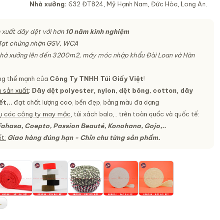
Nhà xưởng:
632 ĐT824, Mỹ Hạnh Nam, Đức Hòa, Long An.
n xuất dây dệt với hơn
10 năm kinh nghiệm
 đạt chứng nhận GSV, WCA
hà xưởng lên đến 3200m2, máy móc nhập khẩu Đài Loan và Hàn
ng thế mạnh của
Công Ty TNHH Túi Giấy Việt
!
 sản xuất
:
Dây dệt polyester, nylon, dệt bông, cotton, dây
t,..
đạt chất lượng cao, bền đẹp, bảng màu đa dạng
ụ các công ty may mặc
, túi xách balo,.. trên toàn quốc và quốc tế:
Fahasa, Coepto, Passion Beauté, Konohana, Gojo,..
t:
Giao hàng đúng hạn - Chỉn chu từng sản phẩm.
.