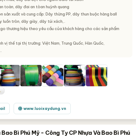
an toàn, dây đai an tòan huỳnh quang
òn sản xuất và cung cấp: Dây thừng PP, dây thun buộc hàng ball
 luồn tròn, dây giày, dây túi xách,..
logo thương hiệu theo yêu cầu của khách hàng cho các sản phẩm
h vị thế tại thị trường: Việt Nam, Trung Quốc, Hàn Quốc,
.
.
ail
www.luoixaydung.vn
 Bao Bì Phú Mỹ - Công Ty CP Nhựa Và Bao Bì Phú