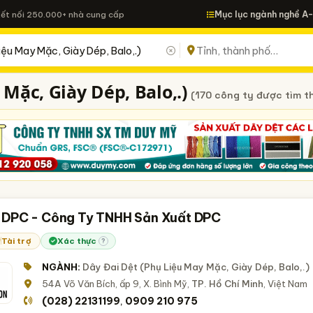
Mục lục ngành nghề A
Kết nối 250.000+ nhà cung cấp
Mặc, Giày Dép, Balo,.)
(170 công ty được tìm t
 DPC - Công Ty TNHH Sản Xuất DPC
Tài trợ
Xác thực
?
NGÀNH:
Dây Đai Dệt (Phụ Liệu May Mặc, Giày Dép, Balo,.)
54A Võ Văn Bích, ấp 9, X. Bình Mỹ,
TP. Hồ Chí Minh
, Việt Nam
(028) 22131199
0909 210 975
,