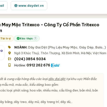
ail
www.daydet.vn
u May Mặc Tritexco - Công Ty Cổ Phần Tritexco
m
Tài trợ
Xác thực
?
NGÀNH:
Dây Đai Dệt (Phụ Liệu May Mặc, Giày Dép, Balo,.)
Ngã 3 Khúc Thuỷ, Thôn Thượng, Xã Bình Minh,
Hà Nội
, Việt Nam
(024) 3854 5034
0912 262 676
Hotline:
ất & cung cấp hàng đầu các loại
dây đai dệt
tại khu vực Miền Bắc
g mẫu mã, màu sắc, kiểu dáng
, bao gồm:
các loại: phát sáng, hoa văn, nhiều màu, cầu lông đen, bản nhỏ, bản
ây băng, dây treo, dây mũ, dây trang trí, dây dù,..