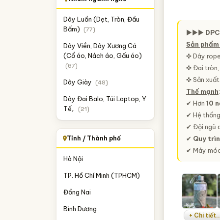
Dây Luồn (Dẹt, Tròn, Đầu
Bấm)
(77)
►►►
DPC
Sản phẩm
Dây Viền, Dây Xương Cá
(Cổ áo, Nách áo, Gấu áo)
✜ Dây rope,
(67)
✜ Đai tròn,
✜ Sản xuất
Dây Giày
(48)
Thế mạnh
:
Dây Đai Balo, Túi Laptop, Y
✔ Hơn
10 
Tế,.
(21)
✔ Hệ thống
✔ Đội ngũ q
Tỉnh / Thành phố
✔
Quy trìn
✔ Máy móc 
Hà Nội
TP. Hồ Chí Minh (TPHCM)
Đồng Nai
Bình Dương
+ Chi tiết..