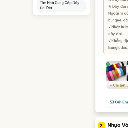
Tìm Nhà Cung Cấp Dây
≋ Dây đai 
Đai Dệt
Ngoài ra c
bungee, dây
√ Nhận in 
dây đai.
√ Khẳng địn
Banglades,.
+ Chi tiết..
Gửi Em
Nhựa Và
3