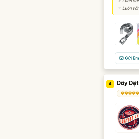
☞
Luôn cam
☞
Luôn sẵn
Gửi Em
Dây Dệt
4