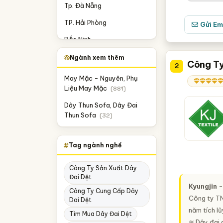
Tp. Đà Nẵng
TP. Hải Phòng
Gửi Em
Bắc Ninh
Bình Phước
Ngành xem thêm
Công Ty
2
Hưng Yên
May Mặc - Nguyên, Phụ
Liệu May Mặc
(881)
Hà Tĩnh
Dây Thun Sofa, Dây Đai
Thanh Hóa
Thun Sofa
(32)
Hà Nam
Long An
Tag ngành nghề
Công Ty Sản Xuất Dây
Đai Dệt
Kyungjin 
Công Ty Cung Cấp Dây
Công ty TN
Dai Dệt
năm tích l
Tìm Mua Dây Đai Dệt
≋ Dây đai 