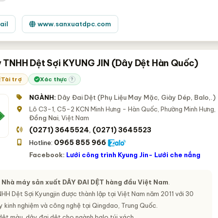
ail
www.sanxuatdpc.com
 TNHH Dệt Sợi KYUNG JIN (Dây Dệt Hàn Quốc)
Tài trợ
Xác thực
?
NGÀNH:
Dây Đai Dệt (Phụ Liệu May Mặc, Giày Dép, Balo,.)
Lô C3-1, C5-2 KCN Minh Hưng - Hàn Quốc, Phường Minh Hưng,
Đồng Nai
, Việt Nam
(0271) 3645524
(0271) 3645523
,
0965 855 966
Hotline:
Facebook:
Lưới công trình Kyung Jin- Lưới che nắng
- Nhà máy sản xuất
DÂY ĐAI DỆT
hàng đầu Việt Nam
.
HH Dệt Sợi Kyungjin được thành lập tại Việt Nam năm 2011 với 30
ũy kinh nghiệm và công nghệ tại Qingdao, Trung Quốc.
dệt màu, dây đai dệt cho ngành balo túi xách