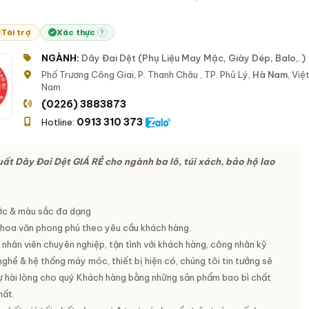
Tài trợ
Xác thực
?
NGÀNH:
Dây Đai Dệt (Phụ Liệu May Mặc, Giày Dép, Balo,.)
Phố Trương Công Giai, P. Thanh Châu , TP. Phủ Lý,
Hà Nam
, Việ
Nam
(0226) 3883873
0913 310 373
Hotline:
ất Dây Đai Dệt GIÁ RẺ cho ngành ba lô, túi xách, bảo hộ lao
ớc & màu sắc đa dạng
 hoa văn phong phú theo yêu cầu khách hàng.
 nhân viên chuyên nghiệp, tận tình với khách hàng, công nhân kỹ
nghề & hệ thống máy móc, thiết bị hiện có, chúng tôi tin tưởng sẽ
 hài lòng cho quý Khách hàng bằng những sản phẩm bao bì chất
hất.