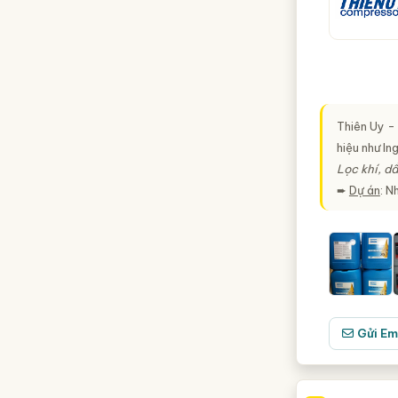
Thiên Uy -
hiệu như In
Lọc khí, dầ
➨
Dự án
: N
Gửi Em