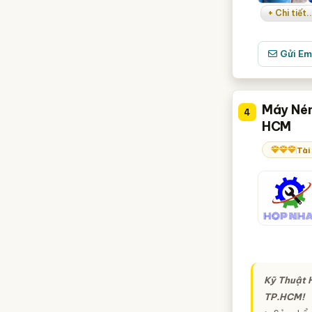
+ Chi tiết..
Gửi Em
Máy Nén
4
HCM
Tài
Kỹ Thuật 
TP.HCM!