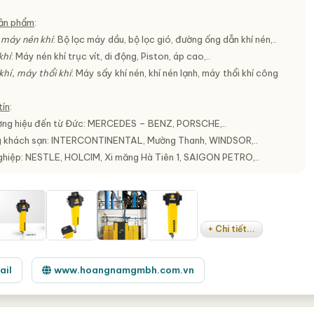
sản phẩm
:
 máy nén khí
: Bộ lọc máy dầu, bộ lọc gió, đường ống dẫn khí nén,..
khí
: Máy nén khí trục vít, di động, Piston, áp cao,..
hí, máy thổi khí
: Máy sấy khí nén, khí nén lạnh, máy thổi khí công
tín
:
ng hiệu đến từ Đức: MERCEDES – BENZ, PORSCHE,..
g khách sạn: INTERCONTINENTAL, Mường Thanh, WINDSOR,..
hiệp: NESTLE, HOLCIM, Xi măng Hà Tiên 1, SAIGON PETRO,..
+ Chi tiết...
ail
www.hoangnamgmbh.com.vn