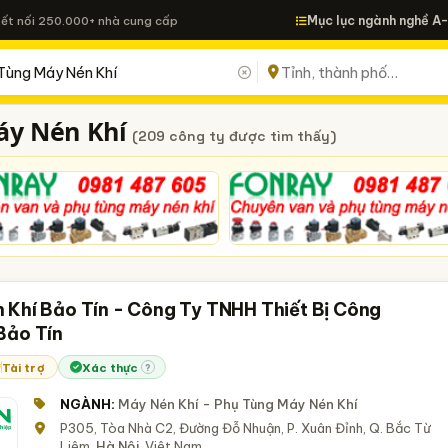
Mục lục ngành nghề A
Kết nối 250.000+ nhà cung cấp
áy Nén Khí
(209 công ty được tìm thấy)
 Khí Bảo Tín - Công Ty TNHH Thiết Bị Công
Bảo Tín
Tài trợ
Xác thực
?
NGÀNH:
Máy Nén Khí - Phụ Tùng Máy Nén Khí
P305, Tòa Nhà C2, Đường Đỗ Nhuận, P. Xuân Đỉnh, Q. Bắc Từ
Liêm,
Hà Nội
, Việt Nam