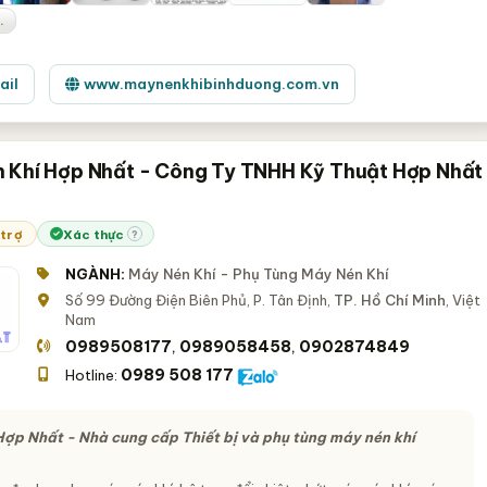
.
ail
www.maynenkhibinhduong.com.vn
 Khí Hợp Nhất - Công Ty TNHH Kỹ Thuật Hợp Nhất
 trợ
Xác thực
?
NGÀNH:
Máy Nén Khí - Phụ Tùng Máy Nén Khí
Số 99 Đường Điện Biên Phủ, P. Tân Định,
TP. Hồ Chí Minh
, Việt
Nam
0989508177
0989058458
0902874849
,
,
0989 508 177
Hotline:
Hợp Nhất - Nhà cung cấp Thiết bị và phụ tùng máy nén khí