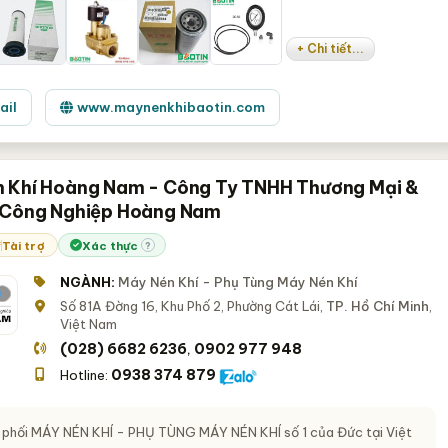
+ Chi tiết...
ail
www.maynenkhibaotin.com
 Khí Hoàng Nam - Công Ty TNHH Thương Mại &
 Công Nghiệp Hoàng Nam
Tài trợ
Xác thực
?
NGÀNH:
Máy Nén Khí - Phụ Tùng Máy Nén Khí
Số 81A Đờng 16, Khu Phố 2, Phường Cát Lái,
TP. Hồ Chí Minh
,
Việt Nam
(028) 6682 6236
0902 977 948
,
0938 374 879
Hotline:
 phối
MÁY NÉN KHÍ - PHỤ TÙNG MÁY NÉN KHÍ
số 1 của Đức tại Việt