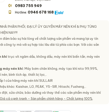
0983 755 949
0946 678 168
Hotline:
 NHÀ PHÂN PHỐI, ĐẠI LÝ ỦY QUYỀN MÁY NÉN KHÍ & PHỤ TÙNG
HIỆN NAY!!!
n đảm bảo sự hài lòng về chất lượng sản phẩm và mang lại uy tín
ới công ty mà với sự hợp tác lâu dài từ phía các bạn. Với các sản
 khí
trục vít ngâm dầu, không dầu, máy nén khí biến tần, máy nén
g máy nén khí:
Máy bơm chân không, máy tạo khí nito 99,99%,
nén, bình tích áp, thiết bị lọc,..
cấp I của hãng máy nén khí SULLAIR
iệu khác: Kaishan, LG, PEAK, YS-SIR, Hitachi, Fusheng,..
p đặt, sửa chữa, bảo dưỡng và thay thế các sản phẩm máy nén khí
 Giá cả cạnh tranh - Sàn phẩm chính hãng - Chất lượng 100%
.