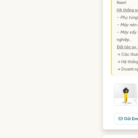
Nam!
Hệ thống 
−
Phụ tùng
−
Máy nén 
−
Máy sấy k
nghiệp,..
Đối tác uy 
→ Các thươ
→ Hệ thốn
→ Doanh ng
Gửi Em