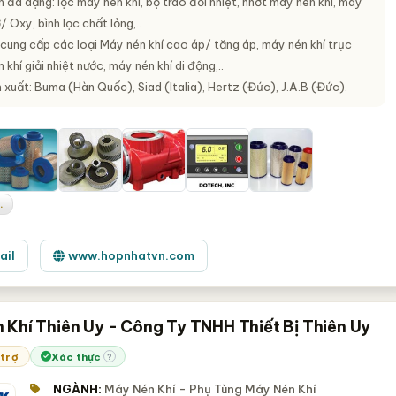
đa dạng: lọc máy nén khí, bộ trao đổi nhiệt, nhớt máy nén khí, máy
/ Oxy, bình lọc chất lỏng,..
 cung cấp các loại Máy nén khí cao áp/ tăng áp, máy nén khí trục
 khí giải nhiệt nước, máy nén khí di động,..
xuất: Buma (Hàn Quốc), Siad (Italia), Hertz (Đức), J.A.B (Đức).
.
ail
www.hopnhatvn.com
 Khí Thiên Uy - Công Ty TNHH Thiết Bị Thiên Uy
 trợ
Xác thực
?
NGÀNH:
Máy Nén Khí - Phụ Tùng Máy Nén Khí