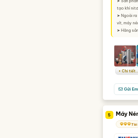
➤ Sản phẩm 
tạo khí nitơ
➤ Ngoài ra
vít, máy nén
➤ Hãng sản 
+ Chi tiết..
Gửi Em
Máy Nén
5
Tài