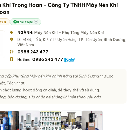
 Khí Trọng Hoan - Công Ty TNHH Máy Nén Khí
Hoan
 trợ
Xác thực
?
NGÀNH:
Máy Nén Khí - Phụ Tùng Máy Nén Khí
DT747B, Tổ 5, KP. 7, P. Uyên Hưng, TP. Tân Uyên,
Bình Dương
,
Việt Nam
0986 243 477
0986 243 477
Hotline:
ng cấp
Phụ tùng Máy nén khí chính hãng
tại Bình Dương
như Lọc
ớt, Tách nhớt,..
 chất lượng, hoạt động ổn định, dễ thay thế và sử dụng.
ông, bảo dưỡng, sửa chữa hệ thống khí nén theo yêu cầu.