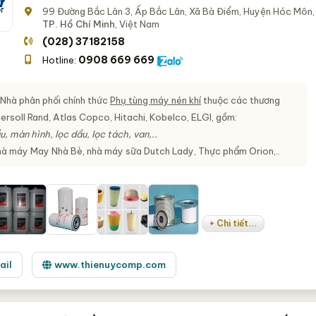
99 Đường Bắc Lân 3, Ấp Bắc Lân, Xã Bà Điểm, Huyện Hóc Môn,
TP. Hồ Chí Minh
, Việt Nam
(028) 37182158
0908 669 669
Hotline:
 Nhà phân phối chính thức
Phụ tùng máy nén khí
thuộc các thương
gersoll Rand, Atlas Copco, Hitachi, Kobelco, ELGI, gồm:
u, màn hình, lọc dầu, lọc tách, van,..
hà máy May Nhà Bè, nhà máy sữa Dutch Lady, Thực phẩm Orion,..
+ Chi tiết...
ail
www.thienuycomp.com