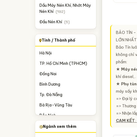
Dầu Máy Nén Khí, Nhớt Máy
Nén Khí
(192)
Đầu Nén Khí
(5)
BẢO TÍN -
LỚN NHẤT 
Tỉnh / Thành phố
Bảo Tín luô
Hà Nội
không chỉ v
phẩm:
TP. Hồ Chí Minh (TPHCM)
★
Máy nén
Đồng Nai
khí diesel,..
★
Phụ tùn
Bình Dương
máy sấy khí 
Tp. Đà Nẵng
=> Đại lý 
Bà Rịa-Vũng Tàu
=> Thương h
=> Nhận lắ
Bắc Ninh
CAM KẾT
:
Bình Phước
Ngành xem thêm
Hưng Yên