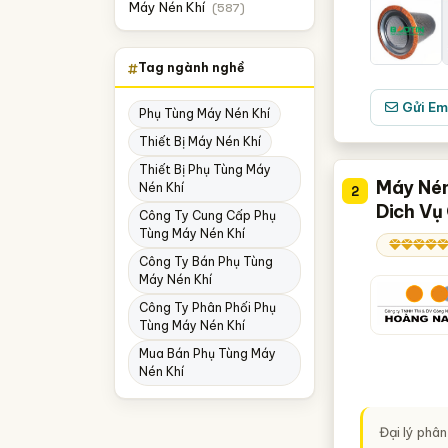
Máy Nén Khí
(587)
Khánh Hòa
Thái Bình
Tag ngành nghề
Vĩnh Phúc
Gửi Em
Phụ Tùng Máy Nén Khí
Đắk Lắk
Thiết Bị Máy Nén Khí
Hà Nam
Thiết Bị Phụ Tùng Máy
Máy Nén
Nén Khí
2
Hải Dương
Dich Vụ
Công Ty Cung Cấp Phụ
Tùng Máy Nén Khí
Long An
Công Ty Bán Phụ Tùng
Máy Nén Khí
Công Ty Phân Phối Phụ
Tùng Máy Nén Khí
Mua Bán Phụ Tùng Máy
Nén Khí
Đại lý phân