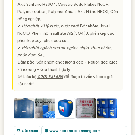
Axit Sunfuric H2SO4, Caustic Soda Flakes NaOH,
Polymer cation, Polymer Anion, Axit Nitric HNO3, Cồn
công nghiệp,..
✔
Hóa chất xử lý nước, nước thải
: Bột nhôm, Javel
NaClO, Phèn nhôm sulfate Al2(SO4)3, phèn kép cục,
phèn kép xay, phèn cao su,..
✔
Hóa chất ngành cao su, ngành nhựa, thực phẩm,
phân đạm SA,..
Đảm bảo
: Sản phẩm chất lượng cao - Nguồn gốc xuất
xứ rõ ràng - Giá thành hợp lý
☏ Liên hệ
0901 681 685
để được tư vấn và báo giá
tốt nhất!
Gửi Email
www.hoachatdienhung.com