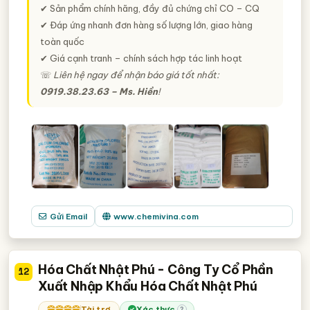
✔ Sản phẩm chính hãng, đầy đủ chứng chỉ CO – CQ
✔ Đáp ứng nhanh đơn hàng số lượng lớn, giao hàng
toàn quốc
✔ Giá cạnh tranh – chính sách hợp tác linh hoạt
☏
Liên hệ ngay để nhận báo giá tốt nhất:
0919.38.23.63 – Ms. Hiền
!
Gửi Email
www.chemivina.com
Hóa Chất Nhật Phú - Công Ty Cổ Phần
12
Xuất Nhập Khẩu Hóa Chất Nhật Phú
Tài trợ
Xác thực
?