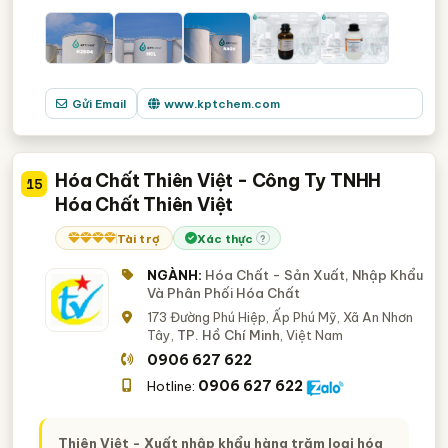
Gửi Email
www.kptchem.com
Hóa Chất Thiên Việt - Công Ty TNHH
15
Hóa Chất Thiên Việt
Tài trợ
Xác thực
?
NGÀNH:
Hóa Chất - Sản Xuất, Nhập Khẩu
Và Phân Phối Hóa Chất
173 Đường Phú Hiệp, Ấp Phú Mỹ, Xã An Nhơn
Tây,
TP. Hồ Chí Minh
, Việt Nam
0906 627 622
0906 627 622
Hotline:
Thiên Việt - Xuất nhập khẩu hàng trăm loại hóa