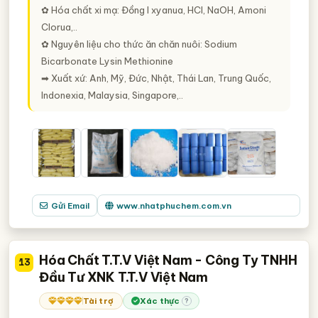
✿ Hóa chất xi mạ: Đồng I xyanua, HCl, NaOH, Amoni
Clorua,..
✿ Nguyên liệu cho thức ăn chăn nuôi: Sodium
Bicarbonate Lysin Methionine
➡ Xuất xứ: Anh, Mỹ, Đức, Nhật, Thái Lan, Trung Quốc,
Indonexia, Malaysia, Singapore,..
Gửi Email
www.nhatphuchem.com.vn
Hóa Chất T.T.V Việt Nam - Công Ty TNHH
13
Đầu Tư XNK T.T.V Việt Nam
Tài trợ
Xác thực
?