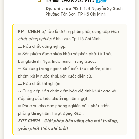
0938 202 800
Hotline:
Địa chỉ theo MST
: 124 Nguyễn Sỹ Sách,
Phường Tân Sơn, TP Hồ Chí Minh
KPT CHEM
tự hào là đơn vị phân phối, cung cấp
Hóa
chất công nghiệp
ở khu vực Tp. Hồ Chí Minh.
▬ Hóa chất công nghiệp:
➩ Sản phẩm được nhập khẩu và phân phối từ Thái,
Bangladesh, Nga, Indonesia, Trung Quốc,..
➩ Sử dụng trong ngành chế biến thực phẩm, dược
phẩm, xử lý nước thải, sản xuất điện tử,..
▬ Hóa chất thí nghiệm:
➩ Cung cấp hóa chất đảm bảo độ tinh khiết cao và
đáp ứng các tiêu chuẩn nghiêm ngặt.
➩ Phục vụ cho các phòng nghiên cứu, phát triển,
phòng thí nghiệm, hoạt động R&D,..
KPT CHEM - Giải pháp bền vững cho môi trường,
giảm phát thải, khí thải!