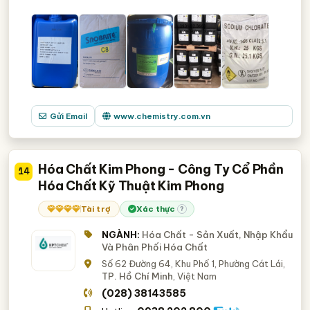
Gửi Email
www.chemistry.com.vn
Hóa Chất Kim Phong - Công Ty Cổ Phần
14
Hóa Chất Kỹ Thuật Kim Phong
Tài trợ
Xác thực
?
NGÀNH:
Hóa Chất - Sản Xuất, Nhập Khẩu
Và Phân Phối Hóa Chất
Số 62 Đường 64, Khu Phố 1, Phường Cát Lái,
TP. Hồ Chí Minh
, Việt Nam
(028) 38143585