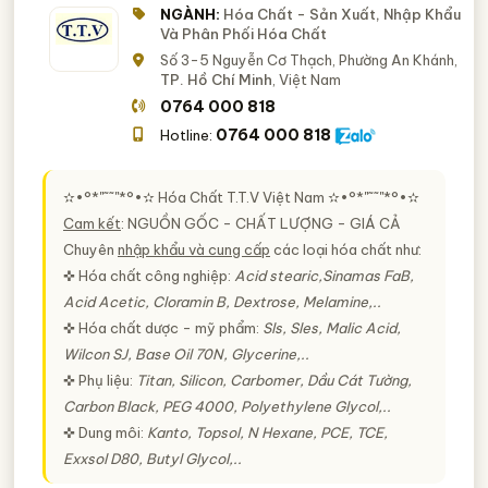
NGÀNH:
Hóa Chất - Sản Xuất, Nhập Khẩu
Và Phân Phối Hóa Chất
Số 3-5 Nguyễn Cơ Thạch, Phường An Khánh,
TP. Hồ Chí Minh
, Việt Nam
0764 000 818
0764 000 818
Hotline:
✫•°*"˜˜"*°•✫ Hóa Chất T.T.V Việt Nam ✫•°*"˜˜"*°•✫
Cam kết
:
NGUỒN GỐC - CHẤT LƯỢNG - GIÁ CẢ
Chuyên
nhập khẩu và cung cấp
các loại hóa chất như:
✜ Hóa chất công nghiệp:
Acid stearic,Sinamas FaB,
Acid Acetic, Cloramin B, Dextrose, Melamine,..
✜ Hóa chất dược - mỹ phẩm:
Sls, Sles, Malic Acid,
Wilcon SJ, Base Oil 70N, Glycerine,..
✜ Phụ liệu:
Titan, Silicon, Carbomer, Dầu Cát Tường,
Carbon Black, PEG 4000, Polyethylene Glycol,..
✜ Dung môi:
Kanto, Topsol, N Hexane, PCE, TCE,
Exxsol D80, Butyl Glycol,..