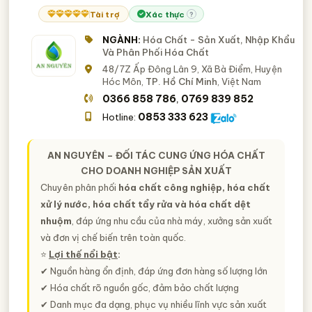
Tài trợ
Xác thực
?
NGÀNH:
Hóa Chất - Sản Xuất, Nhập Khẩu
Và Phân Phối Hóa Chất
48/7Z Ấp Đông Lân 9, Xã Bà Điểm, Huyện
Hóc Môn,
TP. Hồ Chí Minh
, Việt Nam
0366 858 786
0769 839 852
,
0853 333 623
Hotline:
AN NGUYÊN – ĐỐI TÁC CUNG ỨNG HÓA CHẤT
CHO DOANH NGHIỆP SẢN XUẤT
Chuyên phân phối
hóa chất công nghiệp, hóa chất
xử lý nước, hóa chất tẩy rửa và hóa chất dệt
nhuộm
, đáp ứng nhu cầu của nhà máy, xưởng sản xuất
và đơn vị chế biến trên toàn quốc.
⭐️
Lợi thế nổi bật
:
✔ Nguồn hàng ổn định, đáp ứng đơn hàng số lượng lớn
✔ Hóa chất rõ nguồn gốc, đảm bảo chất lượng
✔ Danh mục đa dạng, phục vụ nhiều lĩnh vực sản xuất