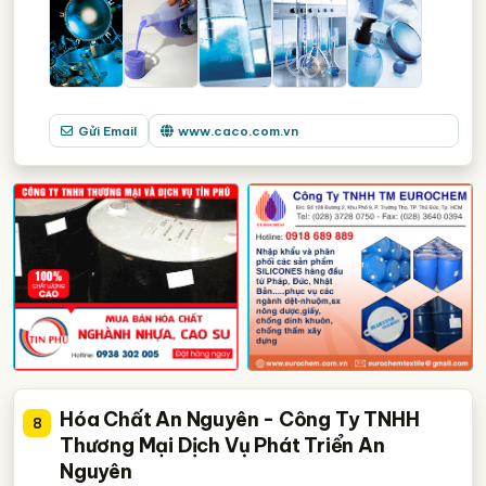
Gửi Email
www.caco.com.vn
Hóa Chất An Nguyên - Công Ty TNHH
8
Thương Mại Dịch Vụ Phát Triển An
Nguyên