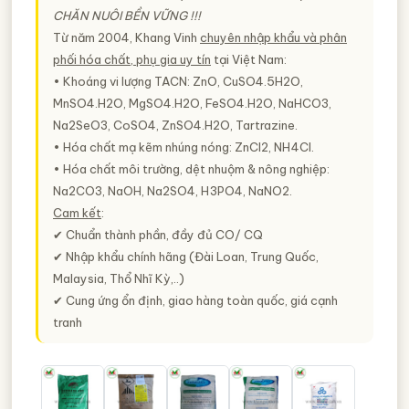
CHĂN NUÔI BỀN VỮNG
!!!
Từ năm 2004, Khang Vinh
chuyên nhập khẩu và phân
phối hóa chất, phụ gia uy tín
tại Việt Nam:
• Khoáng vi lượng TACN: ZnO, CuSO4.5H2O,
MnSO4.H2O, MgSO4.H2O, FeSO4.H2O, NaHCO3,
Na2SeO3, CoSO4, ZnSO4.H2O, Tartrazine.
• Hóa chất mạ kẽm nhúng nóng: ZnCl2, NH4Cl.
• Hóa chất môi trường, dệt nhuộm & nông nghiệp:
Na2CO3, NaOH, Na2SO4, H3PO4, NaNO2.
Cam kết
:
✔ Chuẩn thành phần, đầy đủ CO/ CQ
✔ Nhập khẩu chính hãng (Đài Loan, Trung Quốc,
Malaysia, Thổ Nhĩ Kỳ,..)
✔ Cung ứng ổn định, giao hàng toàn quốc, giá cạnh
tranh