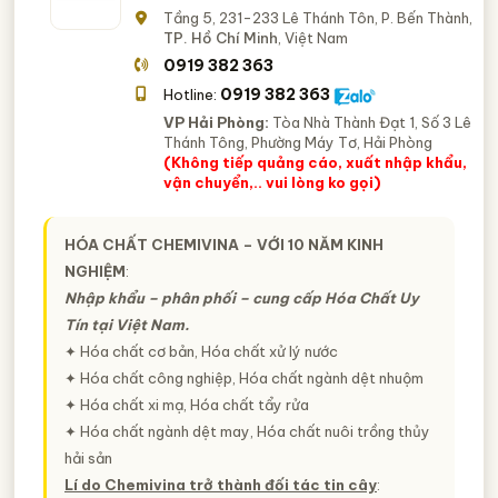
Tầng 5, 231-233 Lê Thánh Tôn, P. Bến Thành,
TP. Hồ Chí Minh
, Việt Nam
0919 382 363
0919 382 363
Hotline:
VP Hải Phòng:
Tòa Nhà Thành Đạt 1, Số 3 Lê
Thánh Tông, Phường Máy Tơ, Hải Phòng
(Không tiếp quảng cáo, xuất nhập khẩu,
vận chuyển,.. vui lòng ko gọi)
HÓA CHẤT CHEMIVINA – VỚI 10 NĂM KINH
NGHIỆM
:
Nhập khẩu – phân phối – cung cấp Hóa Chất Uy
Tín tại Việt Nam.
✦ Hóa chất cơ bản, Hóa chất xử lý nước
✦ Hóa chất công nghiệp, Hóa chất ngành dệt nhuộm
✦ Hóa chất xi mạ, Hóa chất tẩy rửa
✦ Hóa chất ngành dệt may, Hóa chất nuôi trồng thủy
hải sản
Lí do Chemivina trở thành đối tác tin cây
: