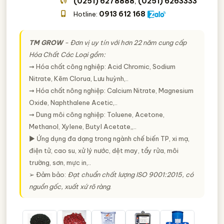
(0251) 6278888
(0251) 6263333
,
0913 612 168
Hotline:
TM GROW
- Đơn vị uy tín với hơn 22 năm cung cấp
Hóa Chất Các Loại gồm:
➞ Hóa chất công nghiệp: Acid Chromic, Sodium
Nitrate, Kẽm Clorua, Lưu huỳnh,..
➞ Hóa chất nông nghiệp: Calcium Nitrate, Magnesium
Oxide, Naphthalene Acetic,..
➞ Dung môi công nghiệp: Toluene, Acetone,
Methanol, Xylene, Butyl Acetate,,..
► Ứng dụng đa dạng trong ngành chế biến TP, xi mạ,
điện tử, cao su, xử lý nước, dệt may, tẩy rửa, môi
trường, sơn, mực in,..
➢ Đảm bảo:
Đạt chuẩn chất lượng ISO 9001:2015, có
nguồn gốc, xuất xứ rõ ràng
.