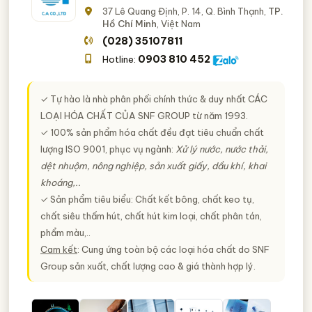
37 Lê Quang Định, P. 14, Q. Bình Thạnh,
TP.
Hồ Chí Minh
, Việt Nam
(028) 35107811
0903 810 452
Hotline:
✓ Tự hào là nhà phân phối chính thức & duy nhất
CÁC
LOẠI HÓA CHẤT CỦA SNF GROUP
từ năm 1993.
✓ 100% sản phẩm hóa chất đều đạt tiêu chuẩn chất
lượng ISO 9001, phục vụ ngành:
Xử lý nước, nước thải,
dệt nhuộm, nông nghiệp, sản xuất giấy, dầu khí, khai
khoáng,..
✓ Sản phẩm tiêu biểu: Chất kết bông, chất keo tụ,
chất siêu thấm hút, chất hút kim loại, chất phân tán,
phẩm màu,..
Cam kết
: Cung ứng toàn bộ các loại hóa chất do SNF
Group sản xuất, chất lượng cao & giá thành hợp lý.