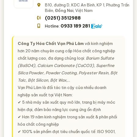
B10, đường D, KDC An Bình, KP 1, Phường Trấn
Biên,
Đồng Nai
, Việt Nam
(0251) 3512988
0933 189 281
Hotline:
Công Ty Hóa Chất Vạn Phú Lâm
với kinh nghiệm
hơn 20 năm chuyên cung cấp Hóa chất công nghiệp
chất lượng cao, đa dạng chủng loại:
Barium Sulfate
(BaSO4), Calcium Carbonate (CaCO3), Superfine
Silica Powder, Powder Coating, Polyester Resin, Bột
Talc, Bột Silicon, Bột Wax,..
Vạn Phú Lâm là đối tác tin cậy của nhiều doanh
nghiệp sản xuất tại Việt Nam:
✔ 5 nhà máy sản xuất quy mô lớn, trang bị máy móc
hiện đại, đảm bảo năng lực cung ứng ổn định
✔ Hơn 19 năm kinh nghiệm trong sản xuất & phân phối
hóa chất công nghiệp
✔ 100% sản phẩm đạt tiêu chuẩn quốc tế: ISO 9001,