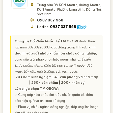
Trung tâm DV KCN Amata, đường Amata,
KCN Amata, Phường Long Bình,
Đồng Nai
,
Việt Nam
0937 337 558
0937 337 558
Hotline:
Công Ty Cổ Phần Quốc Tế TM GROW
được thành
lập năm 03/03/2003, hoạt động trong lĩnh vực
kinh
doanh và xuất nhập khẩu hóa chất công nghiệp
,
cung cấp giải pháp cho nhiều ngành như:
chế biến
thực phẩm, xi mạ, điện tử, cao su, xử lý nước, dệt
may, tẩy rửa, môi trường, sơn và mực in.
20+ năm kinh nghiệm | 4+ văn phòng và nhà máy
| 250+ sản phẩm | 200+ nhân sự
Lý do lựa chọn TM GROW
:
✅ Cung cấp hóa chất đạt tiêu chuẩn quốc tế, đảm
bảo hiệu quả và an toàn sử dụng
✅ Phục vụ nhiều ngành công nghiệp, đáp ứng linh hoạt
nhu cầu doanh nghiệp