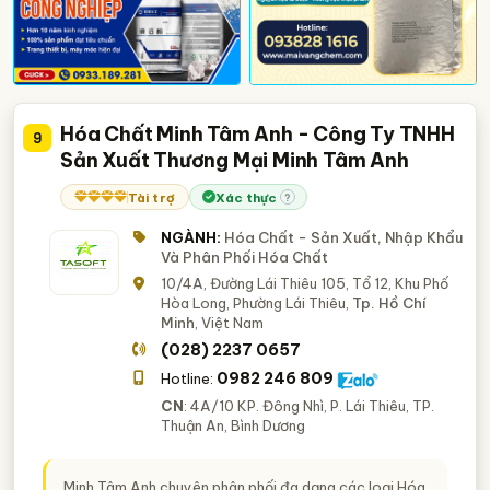
Hóa Chất Minh Tâm Anh - Công Ty TNHH
9
Sản Xuất Thương Mại Minh Tâm Anh
Tài trợ
Xác thực
?
NGÀNH:
Hóa Chất - Sản Xuất, Nhập Khẩu
Và Phân Phối Hóa Chất
10/4A, Đường Lái Thiêu 105, Tổ 12, Khu Phố
Hòa Long, Phường Lái Thiêu,
Tp. Hồ Chí
Minh
, Việt Nam
(028) 2237 0657
0982 246 809
Hotline:
CN
: 4A/10 KP. Đông Nhì, P. Lái Thiêu, TP.
Thuận An, Bình Dương
Minh Tâm Anh chuyên phân phối đa dạng các loại Hóa