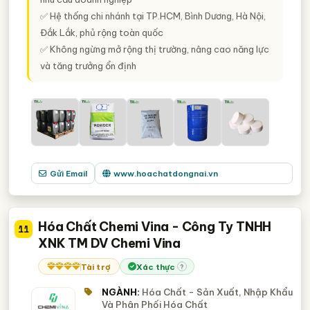
✅ Hệ thống chi nhánh tại TP.HCM, Bình Dương, Hà Nội,
Đắk Lắk, phủ rộng toàn quốc
✅ Không ngừng mở rộng thị trường, nâng cao năng lực
và tăng trưởng ổn định
Gửi Email
www.hoachatdongnai.vn
Hóa Chất Chemi Vina - Công Ty TNHH
11
XNK TM DV Chemi Vina
Tài trợ
Xác thực
?
NGÀNH:
Hóa Chất - Sản Xuất, Nhập Khẩu
Và Phân Phối Hóa Chất