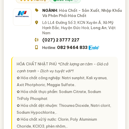
NGÀNH:
Hóa Chất - Sản Xuất, Nhập Khẩu
Và Phân Phối Hóa Chất
Lô LL4 Đường Số 3, KCN Xuyên Á, Xã Mỹ
Hạnh Bắc, Huyện Đức Hoà,
Long An
, Việt
Nam
(027) 2 3777 227
082 9464 833
Hotline:
HÓA CHẤT NHẬT PHÚ
*Chất lượng an tâm - Giá cả
cạnh tranh - Dịch vụ tuyệt vời*!
✿ Hóa chất công nghiệp: Natri sunphit, Kali xyanua,
Axit Photphoric, Maggie Sulfate..
✿ Hóa chất thực phẩm: Sodium Citrate, Sodium
TriPoly Phosphat
✿ Hóa chất dệt nhuộm: Thiourea Dioxide, Natri clorit,
Sodium Hypochlorite,..
✿ Hóa chất xử lý nước: Clorin, Poly Aluminium
Choride, KClO3, phèn nhôm,..