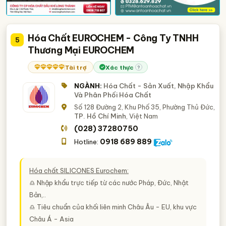
Hóa Chất EUROCHEM - Công Ty TNHH
5
Thương Mại EUROCHEM
Tài trợ
Xác thực
?
NGÀNH:
Hóa Chất - Sản Xuất, Nhập Khẩu
Và Phân Phối Hóa Chất
Số 128 Đường 2, Khu Phố 35, Phường Thủ Đức,
TP. Hồ Chí Minh
, Việt Nam
(028) 37280750
0918 689 889
Hotline:
Hóa chất SILICONES Eurochem:
♎ Nhập khẩu trực tiếp từ các nước Pháp, Đức, Nhật
Bản,..
♎ Tiêu chuẩn của khối liên minh Châu Âu - EU, khu vực
Châu Á - Asia