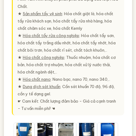
Chất.
★
Sản phẩm tẩy vệ sinh
: Hóa chất giặt là, hóa chất
tẩy rửa khách sạn, hóa chất tẩy rửa nhà hàng, hóa
chất chăm sóc xe, hóa chất Kemly
★
Hóa chất tẩy rửa công nghiệp
: Hóa chất tẩy sơn,
hóa chất tẩy trắng dầu nhớt, hóa chất tẩy nhớt, hóa
chất bôi trơn, hóa chất rỉ sét, chất tách khuôn,..
★
Hóa chất công nghiệp
: Thuốc nhuộm, hóa chất cơ
bản, hóa chất trợ nhuộm, hóa chất xử lý nước thải,
hóa chất ngành dệt,..
★
Hóa chất nano
: Nano bạc, nano 70, nano 340,..
★
Dung dịch sát khuẩn
: Cồn sát khuẩn 70 độ, 96 độ,
cồn y tế dạng gel.
☛ Cam kết: Chất lượng đảm bảo - Giá cả cạnh tranh
- Tư vấn miễn phí! ☚