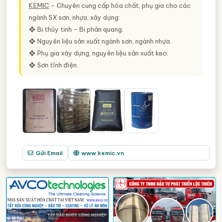
KEMIC
- Chuyên cung cấp hóa chất, phụ gia cho các
hóa chất
nhập khẩu hóa chất
ngành SX sơn, nhựa, xây dựng:
phân phối hóa chất
danh sách công ty hóa chất
❖ Bi thủy tinh - Bi phản quang.
bán hóa chất
kinh doanh hóa chất
❖ Nguyên liệu sản xuất ngành sơn, ngành nhựa.
❖ Phụ gia xây dựng, nguyên liệu sản xuất keo.
❖ Sơn tĩnh điện.
Gửi Email
www.kemic.vn