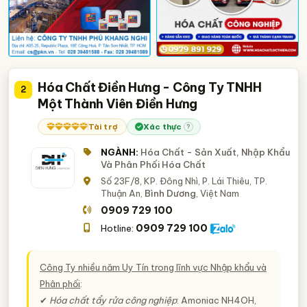
Hóa Chất Điền Hưng - Công Ty TNHH
2
Một Thành Viên Điền Hưng
Tài trợ
Xác thực
?
NGÀNH:
Hóa Chất - Sản Xuất, Nhập Khẩu
Và Phân Phối Hóa Chất
Số 23F/8, KP. Đông Nhì, P. Lái Thiêu, TP.
Thuận An,
Bình Dương
, Việt Nam
0909 729 100
0909 729 100
Hotline:
Công Ty nhiều năm Uy Tín trong lĩnh vực Nhập khẩu và
Phân phối
:
✔
Hóa chất tẩy rửa công nghiệp
: Amoniac NH4OH,