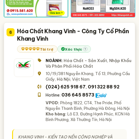
Hóa Chất Khang Vinh - Công Ty Cổ Phần
6
Khang Vinh
Tài trợ
Xác thực
?
NGÀNH:
Hóa Chất - Sản Xuất, Nhập Khẩu
Và Phân Phối Hóa Chất
10/19/381 Nguyễn Khang, Tổ 13, Phường Cầu
Giấy,
Hà Nội
, Việt Nam
(024) 625 918 67
091 322 88 92
,
036 645 8573
Hotline:
VPGD:
Phòng 1822, CT4, The Pride, Phố
Nguyễn Thanh Bình, Phường Hà Đông, Hà Nội
Kho hàng:
Lô E3, Đường Hạnh Phúc, KCN Hà
Bình Phương, Xã Thường Tín, Hà Nội
KHANG VINH -
KIẾN TẠO NỀN CÔNG NGHIỆP VÀ