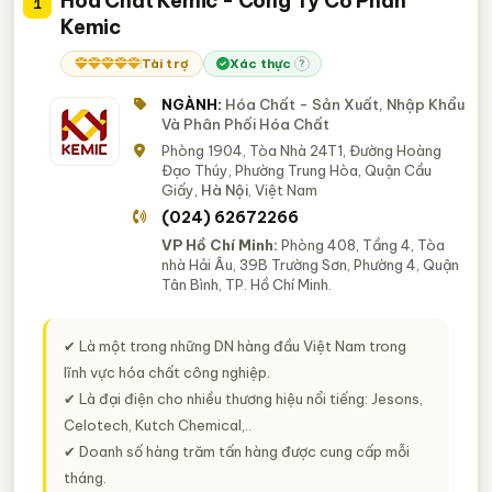
Hóa Chất Kemic - Công Ty Cổ Phần
200
1
Quảng Ninh
Thái Bình
An Giang
Nhựa Alkyd, Titan dioxit,..)
Kemic
Thừa Thiên Huế
Quảng Nam
Quảng Ngãi
Hóa Chất Nông Nghiệp
164
Tài trợ
Xác thực
?
Hà Nam
Bình Định
Hải Dương
Tây Ninh
Hóa Chất Phòng Thí Nghiệm
Hóa Chất Xi Mạ
150
120
NGÀNH:
Hóa Chất - Sản Xuất, Nhập Khẩu
Ninh Thuận
Bến Tre
Bắc Giang
Kon Tum
Hóa Chất Dược Phẩm
74
Và Phân Phối Hóa Chất
Sóc Trăng
Long An
Quảng Bình
Gia Lai
Hóa Chất Chống Cáu Cặn, Ăn Mòn (Cho Lò Hơi, Tháp Giải
Phòng 1904, Tòa Nhà 24T1, Đường Hoàng
58
Nhiệt, Màng R.O,..)
Đạo Thúy, Phường Trung Hòa, Quận Cầu
Giấy,
Hà Nội
, Việt Nam
Hóa Chất Cho Ngành Bán Dẫn, Điện Tử
32
(024) 62672266
Hóa Chất CMC, Phụ Gia CMC (Carboxymethyl Cellulose)
11
VP Hồ Chí Minh:
Phòng 408, Tầng 4, Tòa
nhà Hải Âu, 39B Trường Sơn, Phường 4, Quận
NGÀNH XEM THÊM
Tân Bình, TP. Hồ Chí Minh.
Phòng Thí Nghiệm, Phòng Lab - Dụng Cụ và Thiết Bị
447
Phòng Thí Nghiệm, Phòng Lab
✔ Là một trong những DN hàng đầu Việt Nam trong
Chế Phẩm Sinh Học
142
lĩnh vực hóa chất công nghiệp.
Hóa Chất - Thiết Bị và Dụng Cụ Sản Xuất Hóa Chất
68
✔ Là đại điện cho nhiều thương hiệu nổi tiếng: Jesons,
Celotech, Kutch Chemical,..
Bột Trợ Lọc (Perlite, Diatomite, Cellulose,..)
12
✔ Doanh số hàng trăm tấn hàng được cung cấp mỗi
TAG NGÀNH NGHỀ
tháng.