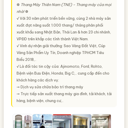
❁
Thang Máy Thiên Nam (TNE) - Thang máy của mọi
nhà!
❁
√ Với 30 năm phát triển bền vững, cùng 2 nhà máy sản
xuất đạt năng suất 1.000 thang/ tháng phân phối
xuất khẩu sang Nhật Bản, Thái Lan & hơn 23 chi nhánh,
VPĐD trên khắp các tỉnh thành Việt Nam.
√ Vinh dự nhận giải thưởng: Sao Vàng Đất Việt, Cúp
Vàng Sản Phẩm Uy Tín, Doanh nghiệp TPHCM Tiêu
Biểu 2018,..
√ Là đối tác tin cậy của: Ajinomoto, Ford, Rohto,
Bệnh viện Bưu Điện, Honda, Big C,.. cung cấp đến cho
khách hàng các dịch vụ:
➙ Dịch vụ sửa chữa bảo trì thang máy
➙ Trực tiếp sản xuất thang máy gia đình, tải khách, tải
hàng, bệnh viện, chung cư,..