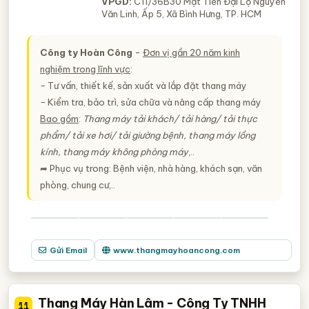
VPGD:
C11/36B30 Mặt Tiền Đại Lộ Nguyễn
Văn Linh, Ấp 5, Xã Bình Hưng, TP. HCM
Công ty Hoàn Công
-
Đơn vị gần 20 năm kinh
nghiệm trong lĩnh vực
:
− Tư vấn, thiết kế, sản xuất và lắp đặt thang máy
− Kiểm tra, bảo trì, sửa chữa và nâng cấp thang máy
Bao gồm
:
Thang máy tải khách/ tải hàng/ tải thực
phẩm/ tải xe hơi/ tải giường bệnh, thang máy lồng
kính, thang máy không phòng máy
,..
➦ Phục vụ trong: Bệnh viện, nhà hàng, khách sạn, văn
phòng, chung cư,..
Gửi Email
www.thangmayhoancong.com
Thang Máy Hàn Lâm - Công Ty TNHH
11