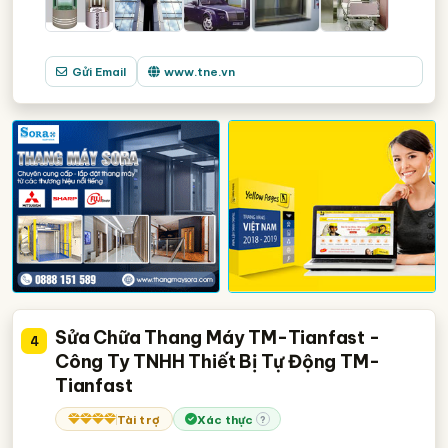
Gửi Email
www.tne.vn
Sửa Chữa Thang Máy TM-Tianfast -
4
Công Ty TNHH Thiết Bị Tự Động TM-
Tianfast
Tài trợ
Xác thực
?