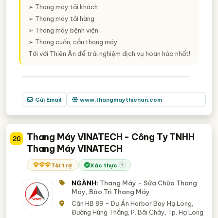
➢ Thang máy tải khách
➢ Thang máy tải hàng
➢ Thang máy bệnh viện
➢ Thang cuốn, cầu thang máy
Tới với Thiên Ân để trải nghiệm dịch vụ hoàn hảo nhất!
Gửi Email
www.thangmaythienan.com
Thang Máy VINATECH - Công Ty TNHH
20
Thang Máy VINATECH
Tài trợ
Xác thực
?
NGÀNH:
Thang Máy - Sửa Chữa Thang
Máy, Bảo Trì Thang Máy
Căn HB 89 - Dự Án Harbor Bay Hạ Long,
Đường Hùng Thắng, P. Bãi Cháy, Tp. Hạ Long