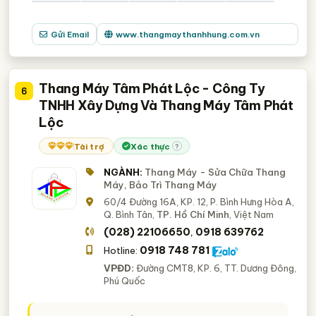
Gửi Email
www.thangmaythanhhung.com.vn
Thang Máy Tâm Phát Lộc - Công Ty
6
TNHH Xây Dựng Và Thang Máy Tâm Phát
Lộc
Tài trợ
Xác thực
?
NGÀNH:
Thang Máy - Sửa Chữa Thang
Máy, Bảo Trì Thang Máy
60/4 Đường 16A, KP. 12, P. Bình Hưng Hòa A,
Q. Bình Tân,
TP. Hồ Chí Minh
, Việt Nam
(028) 22106650
0918 639762
,
0918 748 781
Hotline:
VPĐD:
Đường CMT8, KP. 6, TT. Dương Đông,
Phú Quốc