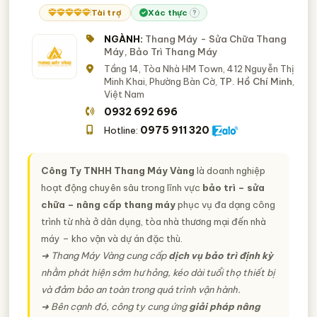
Tài trợ
Xác thực
?
NGÀNH:
Thang Máy - Sửa Chữa Thang
Máy, Bảo Trì Thang Máy
Tầng 14, Tòa Nhà HM Town, 412 Nguyễn Thị
Minh Khai, Phường Bàn Cờ,
TP. Hồ Chí Minh
,
Việt Nam
0932 692 696
0975 911 320
Hotline:
Công Ty TNHH Thang Máy Vàng
là doanh nghiệp
hoạt động chuyên sâu trong lĩnh vực
bảo trì – sửa
chữa – nâng cấp thang máy
phục vụ đa dạng công
trình từ nhà ở dân dụng, tòa nhà thương mại đến nhà
máy – kho vận và dự án đặc thù.
➜ Thang Máy Vàng cung cấp
dịch vụ bảo trì định kỳ
nhằm phát hiện sớm hư hỏng, kéo dài tuổi thọ thiết bị
và đảm bảo an toàn trong quá trình vận hành.
➜ Bên cạnh đó, công ty cung ứng
giải pháp nâng