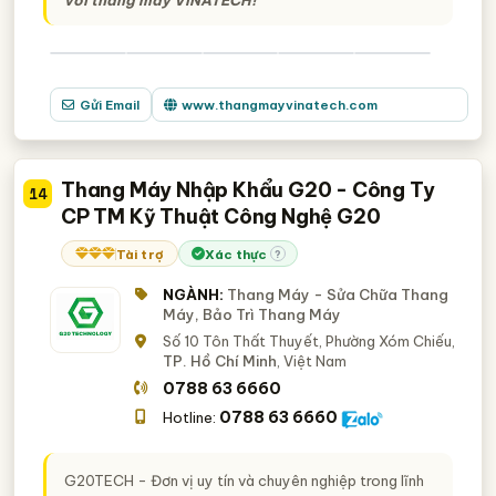
với thang máy VINATECH!
Gửi Email
www.thangmayvinatech.com
Thang Máy Nhập Khẩu G20 - Công Ty
14
CP TM Kỹ Thuật Công Nghệ G20
Tài trợ
Xác thực
?
NGÀNH:
Thang Máy - Sửa Chữa Thang
Máy, Bảo Trì Thang Máy
Số 10 Tôn Thất Thuyết, Phường Xóm Chiếu,
TP. Hồ Chí Minh
, Việt Nam
0788 63 6660
0788 63 6660
Hotline:
G20TECH - Đơn vị uy tín và chuyên nghiệp trong lĩnh