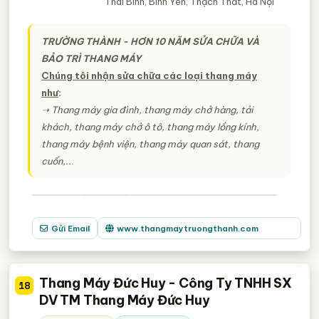
Thái Bình, Bình Yên, Thạch Thất, Hà Nội
TRƯỜNG THÀNH - HƠN 10 NĂM SỬA CHỮA VÀ
BẢO TRÌ THANG MÁY
Chúng tôi nhận sửa chữa các loại thang máy
như
:
➝ Thang máy gia đình, thang máy chở hàng, tải
khách, thang máy chở ô tô, thang máy lồng kính,
thang máy bệnh viện, thang máy quan sát, thang
cuốn,..
.
Gửi Email
www.thangmaytruongthanh.com
Thang Máy Đức Huy - Công Ty TNHH SX
18
DV TM Thang Máy Đức Huy