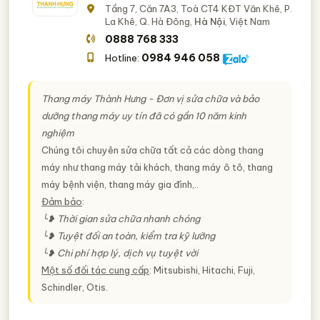
Tầng 7, Căn 7A3, Toà CT4 KĐT Văn Khê, P.
La Khê, Q. Hà Đông,
Hà Nội
, Việt Nam
0888 768 333
0984 946 058
Hotline:
Thang máy Thành Hưng - Đơn vị sửa chữa và bảo
dưỡng thang máy uy tín đã có gần 10 năm kinh
nghiệm
Chúng tôi chuyên sửa chữa tất cả các dòng thang
máy như thang máy tải khách, thang máy ô tô, thang
máy bệnh viện, thang máy gia đình,..
Đảm bảo
:
╰❥ Thời gian sửa chữa nhanh chóng
╰❥ Tuyệt đối an toàn, kiểm tra kỹ lưỡng
╰❥ Chi phí hợp lý, dịch vụ tuyệt vời
Một số đối tác cung cấp
: Mitsubishi, Hitachi, Fuji,
Schindler, Otis.