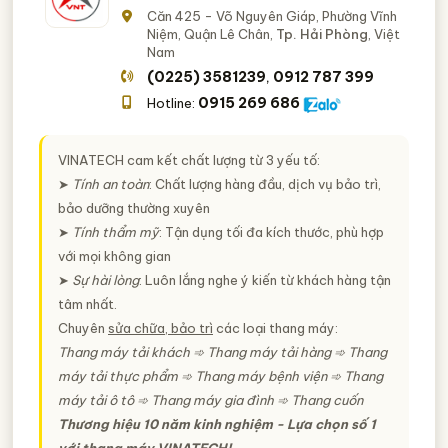
Căn 425 - Võ Nguyên Giáp, Phường Vĩnh
Niệm, Quận Lê Chân,
Tp. Hải Phòng
, Việt
Nam
(0225) 3581239
0912 787 399
,
0915 269 686
Hotline:
VINATECH cam kết chất lượng từ 3 yếu tố:
➤
Tính an toàn
: Chất lượng hàng đầu, dịch vụ bảo trì,
bảo dưỡng thường xuyên
➤
Tính thẩm mỹ
: Tận dụng tối đa kích thước, phù hợp
với mọi không gian
➤
Sự hài lòng
: Luôn lắng nghe ý kiến từ khách hàng tận
tâm nhất.
Chuyên
sửa chữa, bảo trì
các loại thang máy:
Thang máy tải khách ➾ Thang máy tải hàng ➾ Thang
máy tải thực phẩm ➾ Thang máy bệnh viện ➾ Thang
máy tải ô tô ➾ Thang máy gia đình ➾ Thang cuốn
Thương hiệu 10 năm kinh nghiệm - Lựa chọn số 1