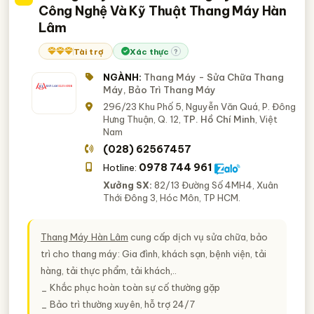
Công Nghệ Và Kỹ Thuật Thang Máy Hàn
Lâm
Tài trợ
Xác thực
?
NGÀNH:
Thang Máy - Sửa Chữa Thang
Máy, Bảo Trì Thang Máy
296/23 Khu Phố 5, Nguyễn Văn Quá, P. Đông
Hưng Thuận, Q. 12,
TP. Hồ Chí Minh
, Việt
Nam
(028) 62567457
0978 744 961
Hotline:
Xưởng SX:
82/13 Đường Số 4MH4, Xuân
Thới Đông 3, Hóc Môn, TP HCM.
Thang Máy Hàn Lâm
cung cấp dịch vụ sửa chữa, bảo
trì cho thang máy: Gia đình, khách sạn, bệnh viện, tải
hàng, tải thực phẩm, tải khách,..
_ Khắc phục hoàn toàn sự cố thường gặp
_ Bảo trì thường xuyên, hỗ trợ 24/7