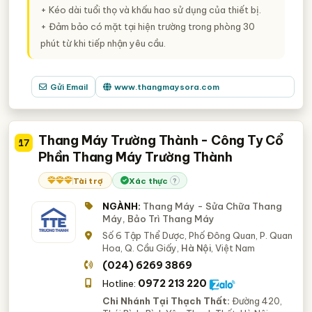
+ Kéo dài tuổi thọ và khấu hao sử dụng của thiết bị.
+ Đảm bảo có mặt tại hiện trường trong phòng 30
phút từ khi tiếp nhận yêu cầu.
Gửi Email
www.thangmaysora.com
Thang Máy Trường Thành - Công Ty Cổ
17
Phần Thang Máy Trường Thành
Tài trợ
Xác thực
?
NGÀNH:
Thang Máy - Sửa Chữa Thang
Máy, Bảo Trì Thang Máy
Số 6 Tập Thể Dược, Phố Đông Quan, P. Quan
Hoa, Q. Cầu Giấy,
Hà Nội
, Việt Nam
(024) 6269 3869
0972 213 220
Hotline:
Chi Nhánh Tại Thạch Thất:
Đường 420,