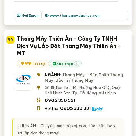
Gửi Email
www.thangmayduchuy.com
Thang Máy Thiên Ân - Công Ty TNHH
19
Dịch Vụ Lắp Đặt Thang Máy Thiên Ân -
MT
Tài trợ
Xác thực
?
NGÀNH:
Thang Máy - Sửa Chữa Thang
Máy, Bảo Trì Thang Máy
Số 18, Ban Ban 14, Phường Hòa Quý, Quận
Ngũ Hành Sơn,
Tp. Đà Nẵng
, Việt Nam
0905 330 331
0905 330 331
Hotline:
THI£N ÂN - Chuyên cung cấp dịch vụ sửa chữa, bảo
trì, lắp đặt thang máy!