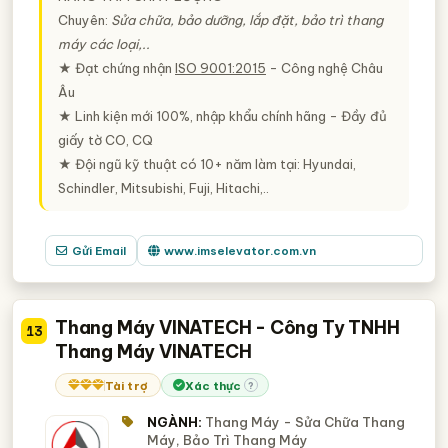
Chuyên:
Sửa chữa, bảo dưỡng, lắp đặt, bảo trì thang
máy các loại,..
★ Đạt chứng nhận
ISO 9001:2015
- Công nghệ Châu
Âu
★ Linh kiện mới 100%, nhập khẩu chính hãng - Đầy đủ
giấy tờ CO, CQ
★ Đội ngũ kỹ thuật có 10+ năm làm tại: Hyundai,
Schindler, Mitsubishi, Fuji, Hitachi,..
Gửi Email
www.imselevator.com.vn
Thang Máy VINATECH - Công Ty TNHH
13
Thang Máy VINATECH
Tài trợ
Xác thực
?
NGÀNH:
Thang Máy - Sửa Chữa Thang
Máy, Bảo Trì Thang Máy