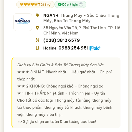
TP. Cần Thơ
Vĩnh Phúc
Bắc Giang
Bình Định
Tài trợ
Xác thực
?
Hải Dương
Long An
Ninh Thuận
Quảng Bình
NGÀNH:
Thang Máy - Sửa Chữa Thang
Tây Ninh
Máy, Bảo Trì Thang Máy
85 Nguyễn Văn Tố, P. Phú Thọ Hòa,
TP. Hồ
Chí Minh
, Việt Nam
(028) 3812 6579
0983 254 951
Hotline:
Dịch vụ Sửa Chữa & Bảo Trì Thang Máy Sơn Hà:
★★★ 3 NHẤT: Nhanh nhất − Hiệu quả nhất − Chi phí
thấp nhất
★★ 2 KHÔNG: Không ngại khó − Không ngại xa
★ 1 TINH THẦN: Nhiệt tình − Trách nhiệm − Uy tín
Cho tất cả các loại
: Thang máy tải hàng, thang máy
tải thực phẩm, thang máy tải khách, thang máy bệnh
viện, thang máy siêu thị,..
=> Sự lựa chọn an toàn & tin tưởng của bạn!