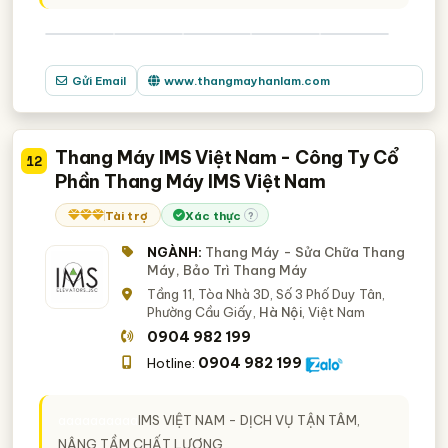
Gửi Email
www.thangmayhanlam.com
Thang Máy IMS Việt Nam - Công Ty Cổ
12
Phần Thang Máy IMS Việt Nam
Tài trợ
Xác thực
?
NGÀNH:
Thang Máy - Sửa Chữa Thang
Máy, Bảo Trì Thang Máy
Tầng 11, Tòa Nhà 3D, Số 3 Phố Duy Tân,
Phường Cầu Giấy,
Hà Nội
, Việt Nam
0904 982 199
0904 982 199
Hotline:
aaaaaaaaaa
IMS VIỆT NAM - DỊCH VỤ TẬN TÂM,
NÂNG TẦM CHẤT LƯỢNG