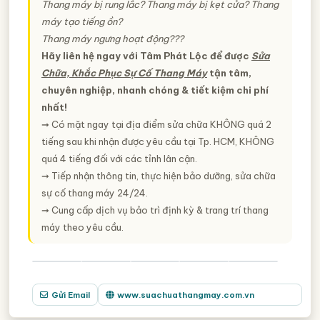
Thang máy bị rung lắc? Thang máy bị kẹt cửa? Thang
máy tạo tiếng ồn?
Thang máy ngưng hoạt động???
Hãy liên hệ ngay với Tâm Phát Lộc để được
Sửa
Chữa, Khắc Phục Sự Cố Thang Máy
tận tâm,
chuyên nghiệp, nhanh chóng & tiết kiệm chi phí
nhất!
➞ Có mặt ngay tại địa điểm sửa chữa KHÔNG quá 2
tiếng sau khi nhận được yêu cầu tại Tp. HCM, KHÔNG
quá 4 tiếng đối với các tỉnh lân cận.
➞ Tiếp nhận thông tin, thực hiện bảo dưỡng, sửa chữa
sự cố thang máy 24/24.
➞ Cung cấp dịch vụ bảo trì định kỳ & trang trí thang
máy theo yêu cầu.
Gửi Email
www.suachuathangmay.com.vn