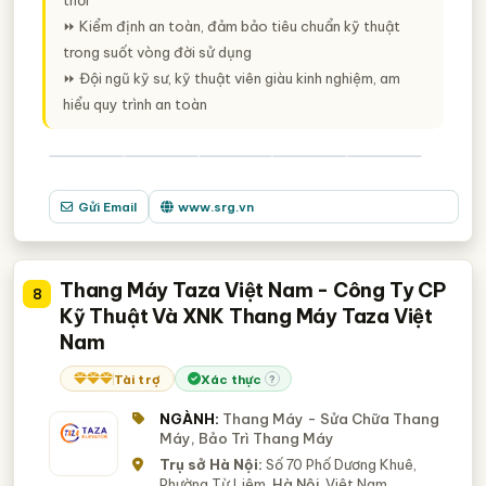
thời
⏩ Kiểm định an toàn, đảm bảo tiêu chuẩn kỹ thuật
trong suốt vòng đời sử dụng
⏩ Đội ngũ kỹ sư, kỹ thuật viên giàu kinh nghiệm, am
hiểu quy trình an toàn
Gửi Email
www.srg.vn
Thang Máy Taza Việt Nam - Công Ty CP
8
Kỹ Thuật Và XNK Thang Máy Taza Việt
Nam
Tài trợ
Xác thực
?
NGÀNH:
Thang Máy - Sửa Chữa Thang
Máy, Bảo Trì Thang Máy
Trụ sở Hà Nội:
Số 70 Phố Dương Khuê,
Phường Từ Liêm,
Hà Nội
, Việt Nam