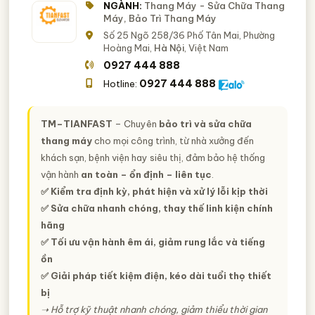
NGÀNH:
Thang Máy - Sửa Chữa Thang
Máy, Bảo Trì Thang Máy
Số 25 Ngõ 258/36 Phố Tân Mai, Phường
Hoàng Mai,
Hà Nội
, Việt Nam
0927 444 888
0927 444 888
Hotline:
TM–TIANFAST
– Chuyên
bảo trì và sửa chữa
thang máy
cho mọi công trình, từ nhà xưởng đến
khách sạn, bệnh viện hay siêu thị, đảm bảo hệ thống
vận hành
an toàn – ổn định – liên tục
.
✅ Kiểm tra định kỳ, phát hiện và xử lý lỗi kịp thời
✅ Sửa chữa nhanh chóng, thay thế linh kiện chính
hãng
✅ Tối ưu vận hành êm ái, giảm rung lắc và tiếng
ồn
✅ Giải pháp tiết kiệm điện, kéo dài tuổi thọ thiết
bị
➝ Hỗ trợ kỹ thuật nhanh chóng, giảm thiểu thời gian