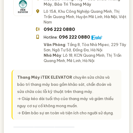
Máy, Bảo Trì Thang Máy
Lô 15A, Khu Công Nghiệp Quang Minh, Thị
Trấn Quang Minh, Huyện Mê Linh,
Hà Nội
, Việt
Nam
096 222 0880
096 222 0880
Hotline:
Văn Phòng
: Tầng 8, Tòa Nhà Mipec, 229 Tây
Sơn, Ngã Tư Sở, Đống Đa, Hà Nội
Nhà Máy
: Lô 18, KCN Quang Minh, Thị Trấn
Quang Minh, Mê Linh, Hà Nội
Thang Máy iTEK ELEVATOR
chuyên sửa chữa và
bảo trì thang máy bao gồm khảo sát, chẩn đoán và
sửa chữa các lỗi kỹ thuật trên thang máy.
→ Giúp kéo dài tuổi thọ của thang máy và giảm thiểu
nguy cơ sự cố không mong muốn.
→ Đảm bảo sự an toàn và tiện ích cho người sử dụng.