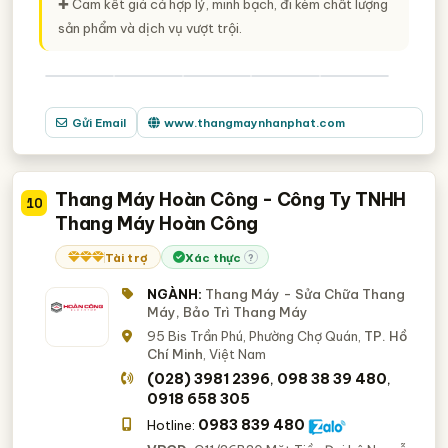
✚ Cam kết giá cả hợp lý, minh bạch, đi kèm chất lượng
sản phẩm và dịch vụ vượt trội.
Gửi Email
www.thangmaynhanphat.com
Thang Máy Hoàn Công - Công Ty TNHH
10
Thang Máy Hoàn Công
Tài trợ
Xác thực
?
NGÀNH:
Thang Máy - Sửa Chữa Thang
Máy, Bảo Trì Thang Máy
95 Bis Trần Phú, Phường Chợ Quán,
TP. Hồ
Chí Minh
, Việt Nam
(028) 3981 2396
098 38 39 480
,
,
0918 658 305
0983 839 480
Hotline: