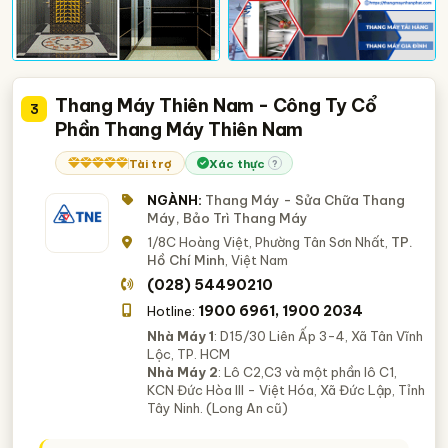
Thang Máy Thiên Nam - Công Ty Cổ
3
Phần Thang Máy Thiên Nam
Tài trợ
Xác thực
?
NGÀNH:
Thang Máy - Sửa Chữa Thang
Máy, Bảo Trì Thang Máy
1/8C Hoàng Việt, Phường Tân Sơn Nhất,
TP.
Hồ Chí Minh
, Việt Nam
(028) 54490210
1900 6961, 1900 2034
Hotline:
Nhà Máy 1
: D15/30 Liên Ấp 3-4, Xã Tân Vĩnh
Lộc, TP. HCM
Nhà Máy 2
: Lô C2,C3 và một phần lô C1,
KCN Đức Hòa III - Việt Hóa, Xã Đức Lập, Tỉnh
Tây Ninh. (Long An cũ)