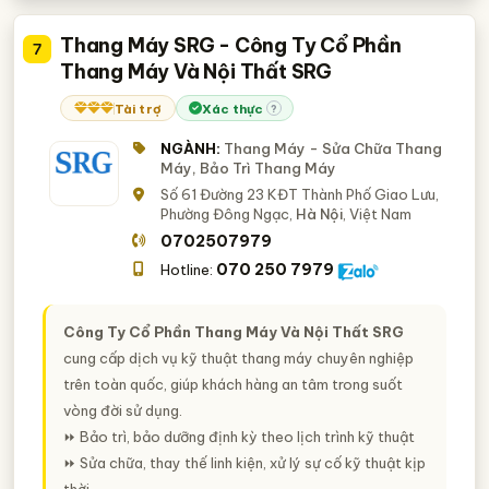
Thang Máy SRG - Công Ty Cổ Phần
7
Thang Máy Và Nội Thất SRG
Tài trợ
Xác thực
?
NGÀNH:
Thang Máy - Sửa Chữa Thang
Máy, Bảo Trì Thang Máy
Số 61 Đường 23 KĐT Thành Phố Giao Lưu,
Phường Đông Ngạc,
Hà Nội
, Việt Nam
0702507979
070 250 7979
Hotline:
Công Ty Cổ Phần Thang Máy Và Nội Thất SRG
cung cấp dịch vụ kỹ thuật thang máy chuyên nghiệp
trên toàn quốc, giúp khách hàng an tâm trong suốt
vòng đời sử dụng.
⏩ Bảo trì, bảo dưỡng định kỳ theo lịch trình kỹ thuật
⏩ Sửa chữa, thay thế linh kiện, xử lý sự cố kỹ thuật kịp