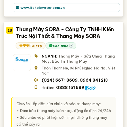
www.itekelevator.com.vn
Thang Máy SORA - Công Ty TNHH Kiến
16
Trúc Nội Thất & Thang Máy SORA
Tài trợ
Xác thực
?
NGÀNH:
Thang Máy - Sửa Chữa Thang
Máy, Bảo Trì Thang Máy
Thôn Thanh Nê, Xã Phú Nghĩa,
Hà Nội
, Việt
Nam
(024) 6671 8689
0964 841 213
,
0888 151 589
Hotline:
Chuyên Lắp đặt, sửa chữa và bảo trì thang máy:
+ Đảm bảo thang máy luôn hoạt động ổn định 24/24h
+ Sửa chữa và phát hiện sớm mọi hư hỏng thang máy
có thể xảy ra.