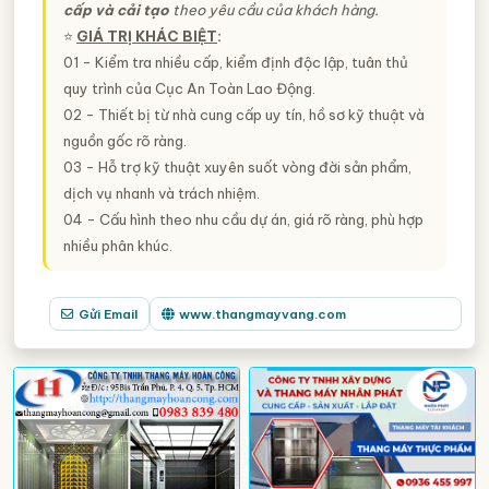
cấp và cải tạo
theo yêu cầu của khách hàng.
⭐️
GIÁ TRỊ KHÁC BIỆT
:
01 - Kiểm tra nhiều cấp, kiểm định độc lập, tuân thủ
quy trình của Cục An Toàn Lao Động.
02 - Thiết bị từ nhà cung cấp uy tín, hồ sơ kỹ thuật và
nguồn gốc rõ ràng.
03 - Hỗ trợ kỹ thuật xuyên suốt vòng đời sản phẩm,
dịch vụ nhanh và trách nhiệm.
04 - Cấu hình theo nhu cầu dự án, giá rõ ràng, phù hợp
nhiều phân khúc.
Gửi Email
www.thangmayvang.com