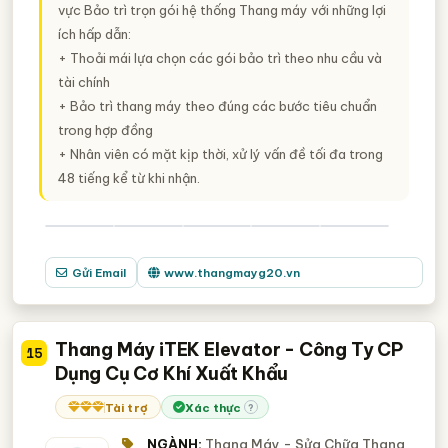
vực Bảo trì trọn gói hệ thống Thang máy với những lợi
ích hấp dẫn:
+ Thoải mái lựa chọn các gói bảo trì theo nhu cầu và
tài chính
+ Bảo trì thang máy theo đúng các bước tiêu chuẩn
trong hợp đồng
+ Nhân viên có mặt kịp thời, xử lý vấn đề tối đa trong
48 tiếng kể từ khi nhận.
Gửi Email
www.thangmayg20.vn
Thang Máy iTEK Elevator - Công Ty CP
15
Dụng Cụ Cơ Khí Xuất Khẩu
Tài trợ
Xác thực
?
NGÀNH:
Thang Máy - Sửa Chữa Thang