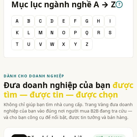
Mục lục ngành nghề A → Z
?
A
B
C
D
E
F
G
H
I
K
L
M
N
O
P
Q
R
S
T
U
V
W
X
Y
Z
DÀNH CHO DOANH NGHIỆP
Đưa doanh nghiệp của bạn
được
tìm — được tin — được chọn
Không chỉ giúp bạn tìm nhà cung cấp. Trang Vàng đưa doanh
nghiệp của bạn vào đúng nơi người mua B2B đang tra cứu —
và cho bạn công cụ để nổi bật, được tin tưởng và bán hàng.