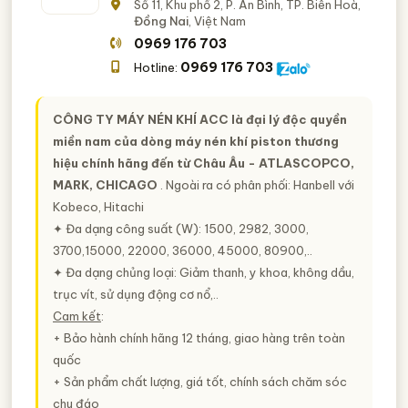
Số 11, Khu phố 2, P. An Bình, TP. Biên Hoà,
Đồng Nai
, Việt Nam
0969 176 703
0969 176 703
Hotline:
CÔNG TY MÁY NÉN KHÍ ACC
là đại lý độc quyền
miền nam của dòng máy nén khí piston thương
hiệu chính hãng đến từ Châu Âu - ATLASCOPCO,
MARK, CHICAGO
. Ngoài ra có phân phối: Hanbell với
Kobeco, Hitachi
✦ Đa dạng công suất (W): 1500, 2982, 3000,
3700,15000, 22000, 36000, 45000, 80900,..
✦ Đa dạng chủng loại: Giảm thanh, y khoa, không dầu,
trục vít, sử dụng động cơ nổ,..
Cam kết
:
+ Bảo hành chính hãng 12 tháng, giao hàng trên toàn
quốc
+ Sản phẩm chất lượng, giá tốt, chính sách chăm sóc
chu đáo