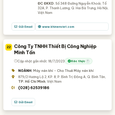
ĐC ĐKKD:
Số 348 Đường Nguyễn Khoái, Tổ
32A, P. Thanh Lương, Q. Hai Bà Trưng, Hà Nội,
Việt Nam
Gửi Email
www.khinenviet.com
Công Ty TNHH Thiết Bị Công Nghiệp
22
Minh Tấn
Cập nhật gần nhất: 18/7/2023
Xác thực
?
NGÀNH:
Máy nén khí - Cho Thuê Máy nén khí
879/2 Hương Lộ 2, KP. 8, P. Bình Trị Đông A, Q. Bình Tân,
TP. Hồ Chí Minh
, Việt Nam
(028) 62539186
Gửi Email