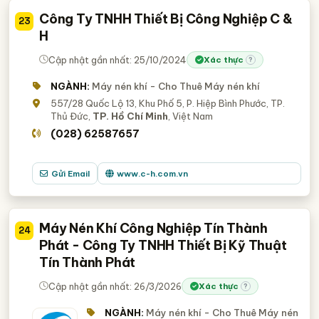
Công Ty TNHH Thiết Bị Công Nghiệp C &
23
H
Cập nhật gần nhất: 25/10/2024
Xác thực
?
NGÀNH:
Máy nén khí - Cho Thuê Máy nén khí
557/28 Quốc Lộ 13, Khu Phố 5, P. Hiệp Bình Phước, TP.
Thủ Đức,
TP. Hồ Chí Minh
, Việt Nam
(028) 62587657
Gửi Email
www.c-h.com.vn
Máy Nén Khí Công Nghiệp Tín Thành
24
Phát - Công Ty TNHH Thiết Bị Kỹ Thuật
Tín Thành Phát
Cập nhật gần nhất: 26/3/2026
Xác thực
?
NGÀNH:
Máy nén khí - Cho Thuê Máy nén