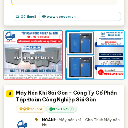
Gửi Email
www.acccom.vn
Máy Nén Khí Sài Gòn - Công Ty Cổ Phần
3
Tập Đoàn Công Nghiệp Sài Gòn
Tài trợ
Xác thực
?
NGÀNH:
Máy nén khí - Cho Thuê Máy nén
khí