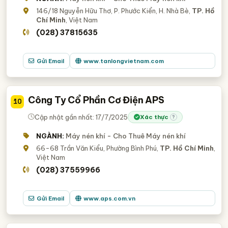
146/18 Nguyễn Hữu Thơ, P. Phước Kiển, H. Nhà Bè,
TP. Hồ
Chí Minh
, Việt Nam
(028) 37815635
Gửi Email
www.tanlongvietnam.com
Công Ty Cổ Phần Cơ Điện APS
10
Cập nhật gần nhất: 17/7/2025
Xác thực
?
NGÀNH:
Máy nén khí - Cho Thuê Máy nén khí
66-68 Trần Văn Kiểu, Phường Bình Phú,
TP. Hồ Chí Minh
,
Việt Nam
(028) 37559966
Gửi Email
www.aps.com.vn