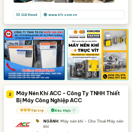
Gửi Email
www.kfr.com.vn
Máy Nén Khí ACC - Công Ty TNHH Thiết
2
Bị Máy Công Nghiệp ACC
Tài trợ
Xác thực
?
NGÀNH:
Máy nén khí - Cho Thuê Máy nén
khí