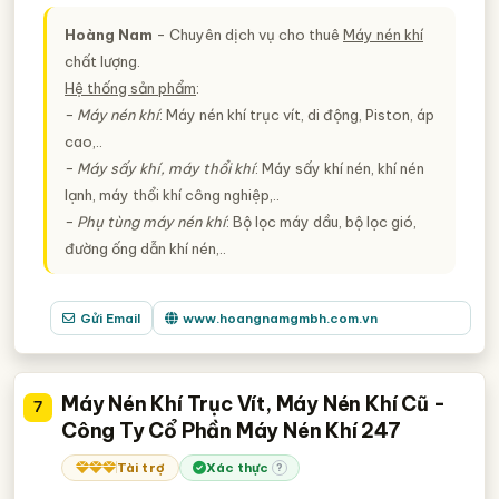
Hoàng Nam
- Chuyên dịch vụ cho thuê
Máy nén khí
chất lượng.
Hệ thống sản phẩm
:
−
Máy nén khí
: Máy nén khí trục vít, di động, Piston, áp
cao,..
−
Máy sấy khí, máy thổi khí
: Máy sấy khí nén, khí nén
lạnh, máy thổi khí công nghiệp,..
−
Phụ tùng máy nén khí
: Bộ lọc máy dầu, bộ lọc gió,
đường ống dẫn khí nén,..
Gửi Email
www.hoangnamgmbh.com.vn
Máy Nén Khí Trục Vít, Máy Nén Khí Cũ -
7
Công Ty Cổ Phần Máy Nén Khí 247
Tài trợ
Xác thực
?