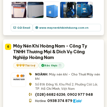
Gửi Email
www.maynenkhibinhduong.com.vn
Máy Nén Khí Hoàng Nam - Công Ty
6
TNHH Thương Mại & Dich Vụ Công
Nghiệp Hoàng Nam
Tài trợ
Xác thực
?
NGÀNH:
Máy nén khí - Cho Thuê Máy nén
khí
Số 81A Đờng 16, Khu Phố 2, Phường Cát Lái,
TP. Hồ Chí Minh
, Việt Nam
(028) 6682 6236
0902 977 948
,
0938 374 879
Hotline: