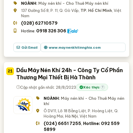
NGÀNH:
Máy nén khí - Cho Thuê Máy nén khí
137 Đường Số 8, P. 11, Q. Gò Vấp,
TP. Hồ Chí Minh
, Việt
Nam
(028) 62710579
0918 326 306
Hotline:
Gửi Email
www.maynenkhitinnghia.com
Dầu Máy Nén Khí 24h - Công Ty Cổ Phần
21
Thương Mại Thiết Bị Hà Thành
Cập nhật gần nhất: 28/8/2023
Xác thực
?
NGÀNH:
Máy nén khí - Cho Thuê Máy nén
khí
Ô DV11, Lô 18 Bằng Liệt, P. Hoàng Liệt, Q.
Hoàng Mai,
Hà Nội
, Việt Nam
(024) 6651 7255
Hotline: 092 559
,
5899