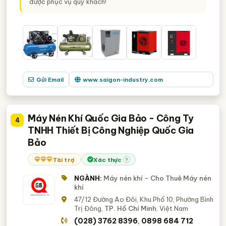
được phục vụ quý khách!
Gửi Email
www.saigon-industry.com
Máy Nén Khí Quốc Gia Bảo - Công Ty
4
TNHH Thiết Bị Công Nghiệp Quốc Gia
Bảo
Tài trợ
Xác thực
?
NGÀNH:
Máy nén khí - Cho Thuê Máy nén
khí
47/12 Đường Ao Đôi, Khu Phố 10, Phường Bình
Trị Đông,
TP. Hồ Chí Minh
, Việt Nam
(028) 3762 8396
0898 684 712
,