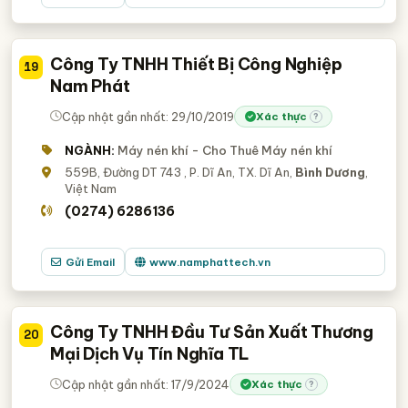
Công Ty TNHH Thiết Bị Công Nghiệp
19
Nam Phát
Cập nhật gần nhất: 29/10/2019
Xác thực
?
NGÀNH:
Máy nén khí - Cho Thuê Máy nén khí
559B, Đường DT 743 , P. Dĩ An, TX. Dĩ An,
Bình Dương
,
Việt Nam
(0274) 6286136
Gửi Email
www.namphattech.vn
Công Ty TNHH Đầu Tư Sản Xuất Thương
20
Mại Dịch Vụ Tín Nghĩa TL
Cập nhật gần nhất: 17/9/2024
Xác thực
?