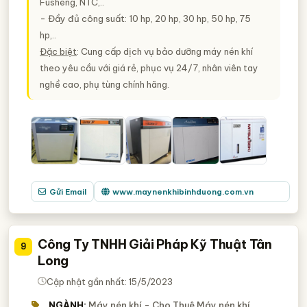
Fusheng, NTC,..
- Đầy đủ công suất: 10 hp, 20 hp, 30 hp, 50 hp, 75
hp,..
Đặc biệt
: Cung cấp dịch vụ bảo dưỡng máy nén khí
theo yêu cầu với giá rẻ, phục vụ 24/7, nhân viên tay
nghề cao, phụ tùng chính hãng.
Gửi Email
www.maynenkhibinhduong.com.vn
Công Ty TNHH Giải Pháp Kỹ Thuật Tân
9
Long
Cập nhật gần nhất: 15/5/2023
NGÀNH:
Máy nén khí - Cho Thuê Máy nén khí