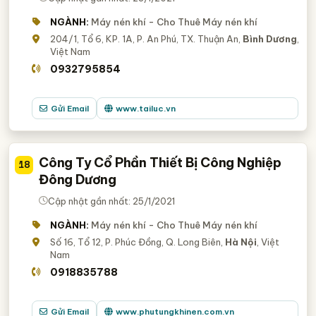
NGÀNH:
Máy nén khí - Cho Thuê Máy nén khí
204/1, Tổ 6, KP. 1A, P. An Phú, TX. Thuận An,
Bình Dương
,
Việt Nam
0932795854
Gửi Email
www.tailuc.vn
Công Ty Cổ Phần Thiết Bị Công Nghiệp
18
Đông Dương
Cập nhật gần nhất: 25/1/2021
NGÀNH:
Máy nén khí - Cho Thuê Máy nén khí
Số 16, Tổ 12, P. Phúc Đồng, Q. Long Biên,
Hà Nội
, Việt
Nam
0918835788
Gửi Email
www.phutungkhinen.com.vn