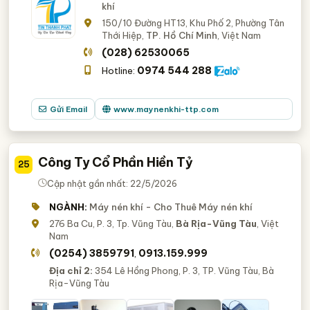
khí
150/10 Đường HT13, Khu Phố 2, Phường Tân
Thới Hiệp,
TP. Hồ Chí Minh
, Việt Nam
(028) 62530065
0974 544 288
Hotline:
Gửi Email
www.maynenkhi-ttp.com
Công Ty Cổ Phần Hiền Tỷ
25
Cập nhật gần nhất: 22/5/2026
NGÀNH:
Máy nén khí - Cho Thuê Máy nén khí
276 Ba Cu, P. 3, Tp. Vũng Tàu,
Bà Rịa-Vũng Tàu
, Việt
Nam
(0254) 3859791
0913.159.999
,
Địa chỉ 2:
354 Lê Hồng Phong, P. 3, TP. Vũng Tàu, Bà
Rịa-Vũng Tàu