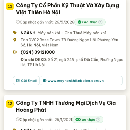
Công Ty Cổ Phần Kỹ Thuật Và Xây Dựng
11
Việt Thiên Hà Nội
Cập nhật gần nhất: 26/5/2026
Xác thực
?
NGÀNH:
Máy nén khí - Cho Thuê Máy nén khí
Tòa DV02 Rose Town, 79 Đường Ngọc Hồi, Phường Yên
Sở,
Hà Nội
, Việt Nam
(024) 39121888
Địa chỉ DKKD:
Số 21, ngõ 249, phố Đội Cấn, Phường Ngọc
Hà, TP Hà Nội
Gửi Email
www.maynenkhikobelco.com.vn
Công Ty TNHH Thương Mại Dịch Vụ Gia
12
Hoàng Phát
Cập nhật gần nhất: 26/1/2021
Xác thực
?