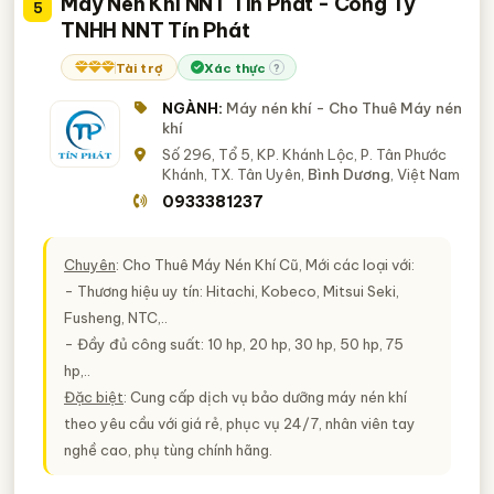
Máy Nén Khí NNT Tín Phát - Công Ty
5
TNHH NNT Tín Phát
Tài trợ
Xác thực
?
NGÀNH:
Máy nén khí - Cho Thuê Máy nén
khí
Số 296, Tổ 5, KP. Khánh Lộc, P. Tân Phước
Khánh, TX. Tân Uyên,
Bình Dương
, Việt Nam
0933381237
Chuyên
: Cho Thuê Máy Nén Khí Cũ, Mới các loại với:
- Thương hiệu uy tín: Hitachi, Kobeco, Mitsui Seki,
Fusheng, NTC,..
- Đầy đủ công suất: 10 hp, 20 hp, 30 hp, 50 hp, 75
hp,..
Đặc biệt
: Cung cấp dịch vụ bảo dưỡng máy nén khí
theo yêu cầu với giá rẻ, phục vụ 24/7, nhân viên tay
nghề cao, phụ tùng chính hãng.