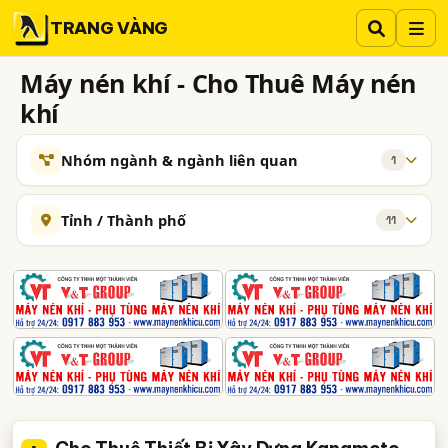
TRANG VÀNG
Máy nén khí - Cho Thuê Máy nén
khí
Nhóm ngành & ngành liên quan
1
NGÀNH XEM THÊM
Tỉnh / Thành phố
11
Máy Nén Khí
587
Hà Nội
TP. Hồ Chí Minh (TPHCM)
Đồng Nai
TAG NGÀNH NGHỀ
Bình Dương
Tp. Đà Nẵng
Bà Rịa-Vũng Tàu
cho thuê máy nén khí
máy nén khí cho thuê
Bắc Ninh
Thừa Thiên Huế
Hà Nam
Hải Dương
công ty cho thuê máy nén khí
Quảng Ngãi
dịch vụ cho thuê máy nén khí
thuê máy nén khí
cho thuê máy nén khí cũ
cho thuê máy nén khí đã sử dụng