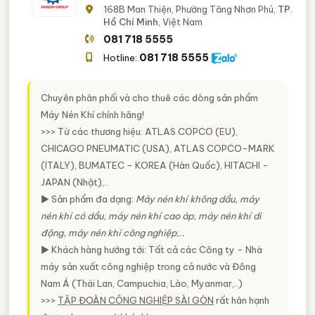
168B Man Thiện, Phường Tăng Nhơn Phú,
TP.
Hồ Chí Minh
, Việt Nam
081 718 5555
081 718 5555
Hotline:
Chuyên phân phối và cho thuê các dòng sản phẩm
Máy Nén Khí chính hãng!
>>> Từ các thương hiệu: ATLAS COPCO (EU),
CHICAGO PNEUMATIC (USA), ATLAS COPCO-MARK
(ITALY), BUMATEC - KOREA (Hàn Quốc), HITACHI -
JAPAN (Nhật),..
► Sản phẩm đa dạng:
Máy nén khí không dầu, máy
nén khí có dầu, máy nén khí cao áp, máy nén khí di
động, máy nén khí công nghiệp,..
► Khách hàng hướng tới: Tất cả các Công ty - Nhà
máy sản xuất công nghiệp trong cả nước và Đông
Nam Á (Thái Lan, Campuchia, Lào, Myanmar,..)
>>>
TẬP ĐOÀN CÔNG NGHIỆP SÀI GÒN
rất hân hạnh