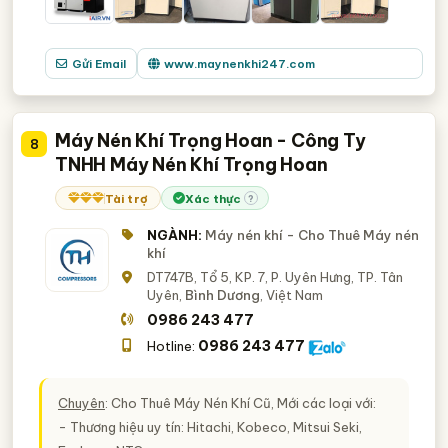
Gửi Email
www.maynenkhi247.com
Máy Nén Khí Trọng Hoan - Công Ty
8
TNHH Máy Nén Khí Trọng Hoan
Tài trợ
Xác thực
?
NGÀNH:
Máy nén khí - Cho Thuê Máy nén
khí
DT747B, Tổ 5, KP. 7, P. Uyên Hưng, TP. Tân
Uyên,
Bình Dương
, Việt Nam
0986 243 477
0986 243 477
Hotline:
Chuyên
: Cho Thuê Máy Nén Khí Cũ, Mới các loại với:
- Thương hiệu uy tín: Hitachi, Kobeco, Mitsui Seki,