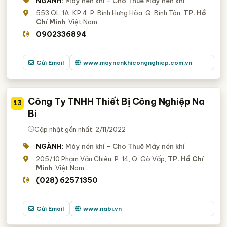
NGÀNH:
Máy nén khí - Cho Thuê Máy nén khí
553 QL 1A, KP 4, P. Bình Hưng Hòa, Q. Bình Tân,
TP. Hồ
Chí Minh
, Việt Nam
0902336894
Gửi Email
www.maynenkhicongnghiep.com.vn
Công Ty TNHH Thiết Bị Công Nghiệp Na
13
Bi
Cập nhật gần nhất: 2/11/2022
NGÀNH:
Máy nén khí - Cho Thuê Máy nén khí
205/10 Phạm Văn Chiêu, P. 14, Q. Gò Vấp,
TP. Hồ Chí
Minh
, Việt Nam
(028) 62571350
Gửi Email
www.nabi.vn