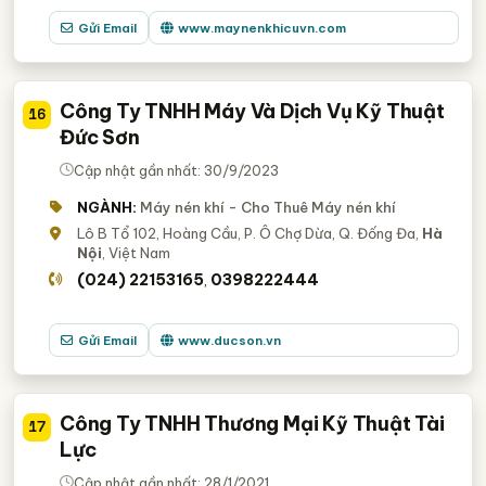
Gửi Email
www.maynenkhicuvn.com
Công Ty TNHH Máy Và Dịch Vụ Kỹ Thuật
16
Đức Sơn
Cập nhật gần nhất: 30/9/2023
NGÀNH:
Máy nén khí - Cho Thuê Máy nén khí
Lô B Tổ 102, Hoàng Cầu, P. Ô Chợ Dừa, Q. Đống Đa,
Hà
Nội
, Việt Nam
(024) 22153165
0398222444
,
Gửi Email
www.ducson.vn
Công Ty TNHH Thương Mại Kỹ Thuật Tài
17
Lực
Cập nhật gần nhất: 28/1/2021