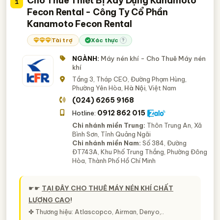
Cho Thuê Thiết Bị Xây Dựng Kanamoto
1
Fecon Rental - Công Ty Cổ Phần
Kanamoto Fecon Rental
Tài trợ
Xác thực
?
NGÀNH:
Máy nén khí - Cho Thuê Máy nén
khí
Tầng 3, Tháp CEO, Đường Phạm Hùng,
Phường Yên Hòa,
Hà Nội
, Việt Nam
(024) 6265 9168
0912 862 015
Hotline:
Chi nhánh miền Trung:
Thôn Trung An, Xã
Bình Sơn, Tỉnh Quảng Ngãi
Chi nhánh miền Nam:
Số 384, Đường
ĐT743A, Khu Phố Trung Thắng, Phường Đông
Hòa, Thành Phố Hồ Chí Minh
☛☛
TẠI ĐÂY CHO THUÊ MÁY NÉN KHÍ CHẤT
LƯỢNG CAO
!
✤ Thương hiệu: Atlascopco, Airman, Denyo,..