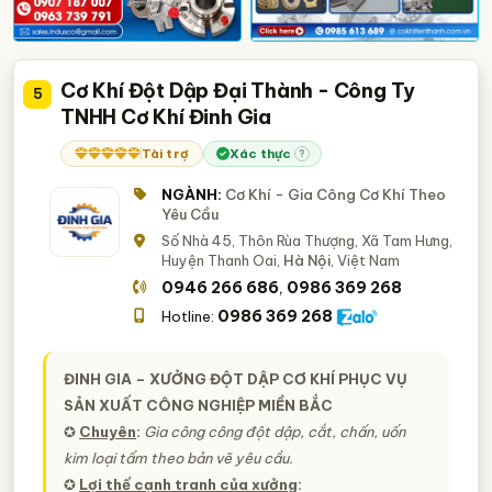
Cơ Khí Đột Dập Đại Thành - Công Ty
5
TNHH Cơ Khí Đinh Gia
Tài trợ
Xác thực
?
NGÀNH:
Cơ Khí - Gia Công Cơ Khí Theo
Yêu Cầu
Số Nhà 45, Thôn Rùa Thượng, Xã Tam Hưng,
Huyện Thanh Oai,
Hà Nội
, Việt Nam
0946 266 686
0986 369 268
,
0986 369 268
Hotline:
ĐINH GIA – XƯỞNG ĐỘT DẬP CƠ KHÍ PHỤC VỤ
SẢN XUẤT CÔNG NGHIỆP MIỀN BẮC
✪
Chuyên
:
Gia công công đột dập, cắt, chấn, uốn
kim loại tấm theo bản vẽ yêu cầu.
✪
Lợi thế cạnh tranh của xưởng
: