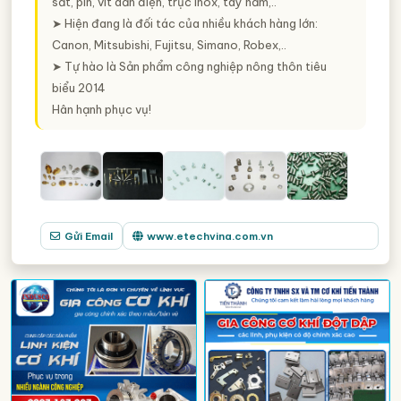
sắt, pin, vít dẫn điện, trục inox, tay nắm,..
➤ Hiện đang là đối tác của nhiều khách hàng lớn:
Canon, Mitsubishi, Fujitsu, Simano, Robex,..
➤ Tự hào là Sản phẩm công nghiệp nông thôn tiêu
biểu 2014
Hân hạnh phục vụ!
Gửi Email
www.etechvina.com.vn