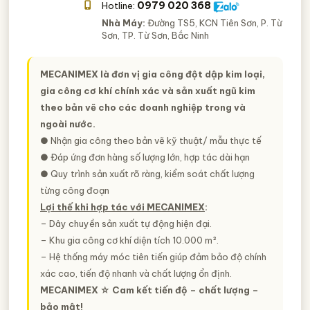
0979 020 368
Hotline:
Nhà Máy:
Đường TS5, KCN Tiên Sơn, P. Từ
Sơn, TP. Từ Sơn, Bắc Ninh
MECANIMEX là đơn vị gia công đột dập kim loại,
gia công cơ khí chính xác và sản xuất ngũ kim
theo bản vẽ cho các doanh nghiệp trong và
ngoài nước.
● Nhận gia công theo bản vẽ kỹ thuật/ mẫu thực tế
● Đáp ứng đơn hàng số lượng lớn, hợp tác dài hạn
● Quy trình sản xuất rõ ràng, kiểm soát chất lượng
từng công đoạn
Lợi thế khi hợp tác với MECANIMEX
:
– Dây chuyền sản xuất tự động hiện đại.
– Khu gia công cơ khí diện tích 10.000 m².
– Hệ thống máy móc tiên tiến giúp đảm bảo độ chính
xác cao, tiến độ nhanh và chất lượng ổn định.
MECANIMEX ☆ Cam kết tiến độ – chất lượng –
bảo mật!