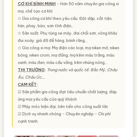
CƠ KHÍ BÌNH MINH
- Hơn 50 năm chuyên gia công xi
mạ, chế tạo cơ khí:
✩ Gia công cơ khí theo yêu cầu: Đột dập, cắt tiện,
hàn, phay, bào, sơn tĩnh điện,..
✩ Sản xuất: Phụ tùng xe máy, đai chổi sơn, vòng khâu
đui xoáy, giá đỡ để hàng, bánh răng,..
✩ Gia công xi mạ: Mạ điện các loại, mạ niken mờ, niken
bóng, niken crom, mạ đồng, mạ kẽm màu trắng, màu
xanh, màu đen, màu cầu vồng, kẽm nhúng nóng,..
THỊ TRƯỜNG
:
Trong nước và quốc tế: Bắc Mỹ, Châu
Âu, Châu Úc,..
CAM KẾT
:
☑ Sản phẩm gia công đạt tiêu chuẩn chất lượng, đáp
ứng mọi yêu cầu của quý khách
☑ Máy móc hiện đại, tiên tiến cho công suất lớn
☑ Dịch vụ nhanh chóng - Chuyên nghiệp - Chi phí
cạnh tranh.