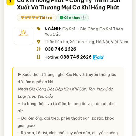
Cơ Khí Hồng Phát - Công Ty TNHH Sản
1
Thanh Hóa
TP. Cần Thơ
Vĩnh Phúc
Đắk Lắk
Xuất Và Thương Mại Cơ Khí Hồng Phát
Bắc Giang
Bình Định
Gia Lai
Hà Nam
Tài trợ
Xác thực
?
Hải Dương
Kiên Giang
Long An
Ninh Bình
NGÀNH:
Cơ Khí - Gia Công Cơ Khí Theo
Quảng Nam
Quảng Ngãi
Tây Ninh
Tiền Giang
Yêu Cầu
Thôn Rùa Hạ, Xã Tam Hưng,
Hà Nội
, Việt Nam
038 746 2626
038 746 2626
Hotline:
► Xuất thân từ làng nghề Rùa Hạ với truyền thống lâu
đời làm nghề cơ khí
Nhận Gia Công Đột Dập Kim Khí Sắt, Tôn, Inox Các
Loại Theo Yêu Cầu
:
− Tủ bảng điện, vỏ tủ điện, bulong ốc vít, tán rút, đinh
rút
− Đai ôm ống, đai treo, phễu thoát sàn, zọ rác, khóa
giàn giáo
− Rọ hoa, kệ tivi, xích chó, tay nắm cửa, chuyển hướng