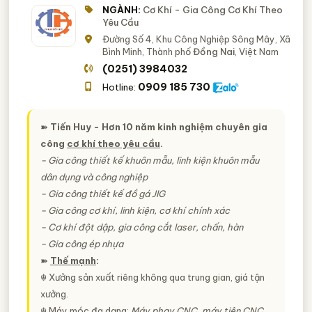
NGÀNH:
Cơ Khí - Gia Công Cơ Khí Theo
Yêu Cầu
Đường Số 4, Khu Công Nghiệp Sông Mây, Xã
Bình Minh, Thành phố
Đồng Nai
, Việt Nam
(0251) 3984032
0909 185 730
Hotline:
➽
Tiến Huy - Hơn 10 năm kinh nghiệm chuyên gia
công
cơ khí theo yêu cầu
.
− Gia công thiết kế khuôn mẫu, linh kiện khuôn mẫu
dân dụng và công nghiệp
− Gia công thiết kế đồ gá JIG
− Gia công cơ khí, linh kiện, cơ khí chính xác
− Cơ khí đột dập, gia công cắt laser, chấn, hàn
− Gia công ép nhựa
➽
Thế mạnh
:
☬ Xưởng sản xuất riêng không qua trung gian, giá tận
xưởng.
☬ Máy móc đa dạng:
Máy phay CNC, máy tiện CNC,