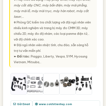
máy cắt dây CNC, máy bắn điện, máy mài phẳng,
máy mài lỗ, máy mài trục, máy hàn robot, máy cắt
laser,..
☬ Phòng QC kiểm tra chất lượng với đội ngủ nhân viên
nhiều kinh nghiệm và trang bị máy đo CMM 3D, máy
chiếu 2D, máy đo độ nhám, các loại panme điện tử,..
với độ chính xác cao.
☬ Đội ngũ nhân viên nhiệt tình, chu đáo, sẵn sàng hỗ
trợ tư vấn miễn phí.
➽
Đối tác:
Piaggio, Liberty, Vespa, SYM, Hyosung
Vietnam, Mitsuba,..
Gửi Email
www.cokhitienhuy.com