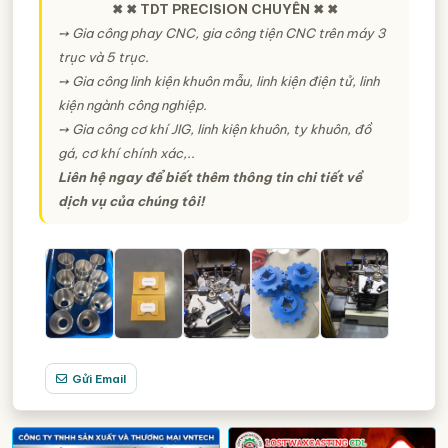
✖ ✖ TDT PRECISION CHUYÊN ✖ ✖
➙ Gia công phay CNC, gia công tiện CNC trên máy 3
trục và 5 trục.
➙ Gia công linh kiện khuôn mẫu, linh kiện điện tử, linh
kiện ngành công nghiệp.
➙ Gia công cơ khí JIG, linh kiện khuôn, ty khuôn, đồ
gá, cơ khí chính xác,..
Liên hệ ngay để biết thêm thông tin chi tiết về
dịch vụ của chúng tôi!
Gửi Email