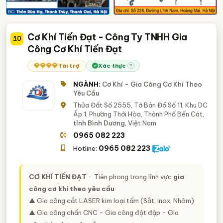
Cơ Khí Tiến Đạt - Công Ty TNHH Gia
10
Công Cơ Khí Tiến Đạt
Tài trợ
Xác thực
?
NGÀNH:
Cơ Khí - Gia Công Cơ Khí Theo
Yêu Cầu
Thửa Đất Số 2555, Tờ Bản Đồ Số 11, Khu DC
Ấp 1, Phường Thới Hòa, Thành Phố Bến Cát,
tỉnh Bình Dương
, Việt Nam
0965 082 223
0965 082 223
Hotline:
CƠ KHÍ TIẾN ĐẠT
- Tiên phong trong lĩnh vực
gia
công cơ khí theo yêu cầu
:
▲ Gia công cắt LASER kim loại tấm (Sắt, Inox, Nhôm)
▲ Gia công chấn CNC - Gia công đột đập - Gia