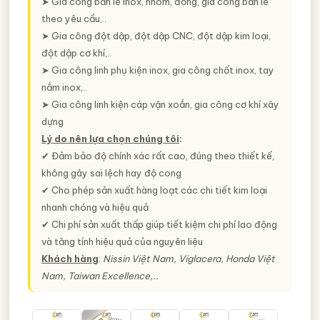
➤ Gia công bản lề inox, nhôm, đồng, gia công bản lề
theo yêu cầu,..
➤ Gia công đột dập, đột dập CNC, đột dập kim loại,
đột dập cơ khí,..
➤ Gia công linh phụ kiện inox, gia công chốt inox, tay
nắm inox,..
➤ Gia công linh kiện cáp vặn xoắn, gia công cơ khí xây
dựng
Lý do nên lựa chọn chúng tôi
:
✔ Đảm bảo độ chính xác rất cao, đúng theo thiết kế,
không gây sai lệch hay độ cong
✔ Cho phép sản xuất hàng loạt các chi tiết kim loại
nhanh chóng và hiệu quả
✔ Chi phí sản xuất thấp giúp tiết kiệm chi phí lao động
và tăng tính hiệu quả của nguyên liệu
Khách hàng
:
Nissin Việt Nam, Viglacera, Honda Việt
Nam, Taiwan Excellence,..