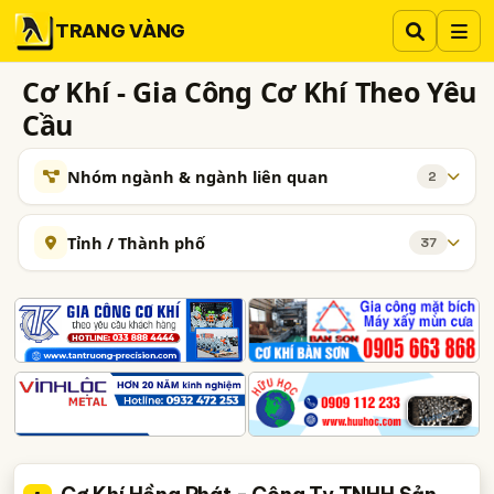
TRANG VÀNG
Cơ Khí - Gia Công Cơ Khí Theo Yêu
Cầu
Nhóm ngành & ngành liên quan
2
NGÀNH XEM THÊM
Tỉnh / Thành phố
37
Cơ Khí - Gia Công và Chế Tạo
2484
Hà Nội
TP. Hồ Chí Minh (TPHCM)
Đồng Nai
Bulong, ốc Vít - Gia Công Bulong, ốc Vít Theo Yêu Cầu
66
Bình Dương
Lâm Đồng
Tp. Đà Nẵng
TAG NGÀNH NGHỀ
TP. Hải Phòng
An Giang
Bà Rịa-Vũng Tàu
gia công cơ khí theo yêu cầu
Bắc Ninh
Bình Phước
Bình Thuận
Hưng Yên
công ty gia công cơ khí theo yêu cầu
Hà Tĩnh
Khánh Hòa
Nam Định
Nghệ An
gia công cơ khí theo đơn đặt hàng
Phú Thọ
Quảng Ninh
Thái Bình
Thái Nguyên