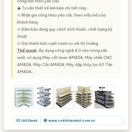
công hàn theo yêu cầu
▲ Tư vấn thiết kế linh kiện chi tiết máy,..
✫ Nhận gia công theo yêu cầu, theo mẫu mã của
khách hàng
✫ Đảm bảo đúng quy cách, kích thước, chất lượng kỹ
thuật
✫ Giá thành luôn cạnh tranh so với thị trường
Thế mạnh
:
Áp dụng công nghệ 4.0 vào trong sản
xuất, sử dụng Máy cắt laser AMADA, Máy chấn CNC
AMADA, Máy Cắt AMADA, Máy dập thủy lực 60 Tấn
AMADA,..
Gửi Email
www.cokhitiendat.com.vn