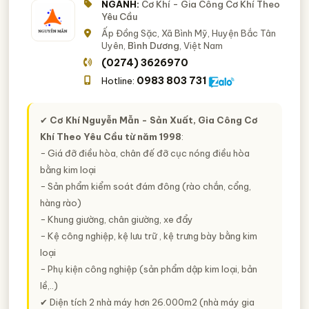
NGÀNH:
Cơ Khí - Gia Công Cơ Khí Theo
Yêu Cầu
Ấp Đồng Sặc, Xã Bình Mỹ, Huyện Bắc Tân
Uyên,
Bình Dương
, Việt Nam
(0274) 3626970
0983 803 731
Hotline:
✔
Cơ Khí Nguyễn Mẫn - Sản Xuất, Gia Công Cơ
Khí Theo Yêu Cầu từ năm 1998
:
− Giá đỡ điều hòa, chân đế đỡ cục nóng điều hòa
bằng kim loại
− Sản phẩm kiểm soát đám đông (rào chắn, cổng,
hàng rào)
− Khung giường, chân giường, xe đẩy
− Kệ công nghiệp, kệ lưu trữ , kệ trưng bày bằng kim
loại
− Phụ kiện công nghiệp (sản phẩm dập kim loại, bản
lề,..)
✔ Diện tích 2 nhà máy hơn 26.000m2 (nhà máy gia