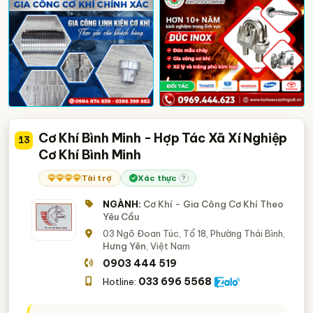
Cơ Khí Bình Minh - Hợp Tác Xã Xí Nghiệp
13
Cơ Khí Bình Minh
Tài trợ
Xác thực
?
NGÀNH:
Cơ Khí - Gia Công Cơ Khí Theo
Yêu Cầu
03 Ngõ Đoan Túc, Tổ 18, Phường Thái Bình,
Hưng Yên
, Việt Nam
0903 444 519
033 696 5568
Hotline: