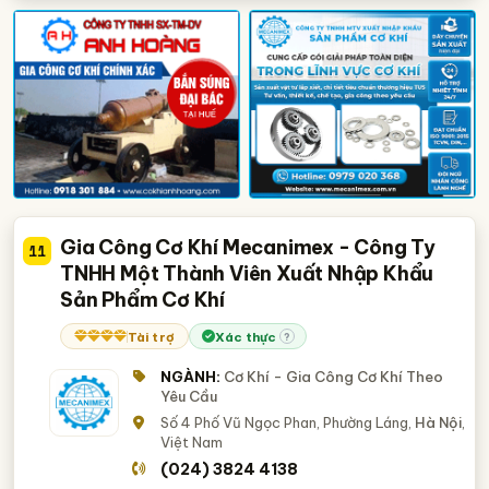
Gia Công Cơ Khí Mecanimex - Công Ty
11
TNHH Một Thành Viên Xuất Nhập Khẩu
Sản Phẩm Cơ Khí
Tài trợ
Xác thực
?
NGÀNH:
Cơ Khí - Gia Công Cơ Khí Theo
Yêu Cầu
Số 4 Phố Vũ Ngọc Phan, Phường Láng,
Hà Nội
,
Việt Nam
(024) 3824 4138