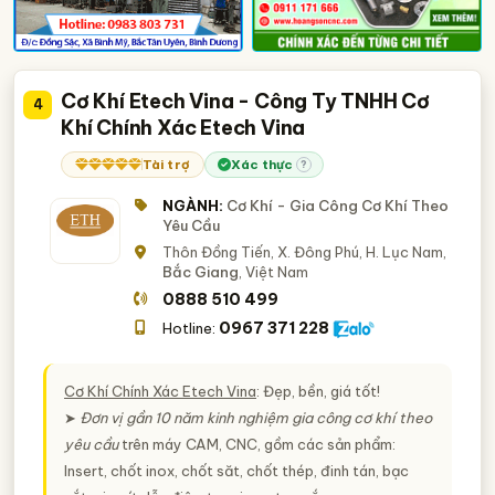
Cơ Khí Etech Vina - Công Ty TNHH Cơ
4
Khí Chính Xác Etech Vina
Tài trợ
Xác thực
?
NGÀNH:
Cơ Khí - Gia Công Cơ Khí Theo
Yêu Cầu
Thôn Đồng Tiến, X. Đông Phú, H. Lục Nam,
Bắc Giang
, Việt Nam
0888 510 499
0967 371 228
Hotline:
Cơ Khí Chính Xác Etech Vina
: Đẹp, bền, giá tốt!
➤
Đơn vị gần 10 năm kinh nghiệm gia công cơ khí theo
yêu cầu
trên máy CAM, CNC, gồm các sản phẩm:
Insert, chốt inox, chốt săt, chốt thép, đinh tán, bạc