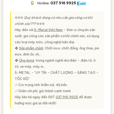
037 916 9925
Hotline:
❊❊❊
Quý khách đang có nhu cầu gia công cơ khí
chính xác???
❊❊❊
Hãy đến với
S-Metal Việt Nam
- Đơn vị chuyên sản
xuất, gia công các sản phẩm cơ khí chính xác, sử dụng
các loại máy móc, công nghệ hiện đại.
❖
Sản phẩm chính
: Chốt inox, chốt đồng, ống thau, pin
inox, đinh ốc vít,..
❖
Ứng dụng
: trong ngành nghề như điện – điện tử, ô
tô, xe máy, máy in,..
S-METAL - “UY TÍN – CHẤT LƯỢNG – SÁNG TẠO –
TỐC ĐỘ"
✓ Coi trọng tính thẩm mỹ, độ bền.
✓ Giảm chi phí, giá thành cạnh tranh.
Hãy liên hệ ngay đến SĐT
037 916 9925
để được
hưởng mức giá ưu đãi nhất!