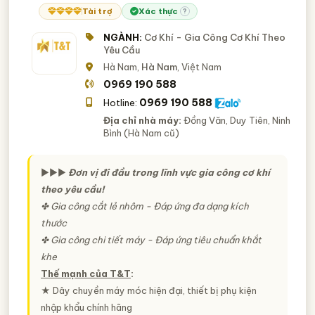
Tài trợ
Xác thực
?
NGÀNH:
Cơ Khí - Gia Công Cơ Khí Theo
Yêu Cầu
Hà Nam,
Hà Nam
, Việt Nam
0969 190 588
0969 190 588
Hotline:
Địa chỉ nhà máy:
Đồng Văn, Duy Tiên, Ninh
Bình (Hà Nam cũ)
►►►
Đơn vị đi đầu trong lĩnh vực gia công cơ khí
theo yêu cầu!
✤ Gia công cắt lẻ nhôm - Đáp ứng đa dạng kích
thước
✤ Gia công chi tiết máy - Đáp ứng tiêu chuẩn khắt
khe
Thế mạnh của T&T
:
★ Dây chuyền máy móc hiện đại, thiết bị phụ kiện
nhập khẩu chính hãng