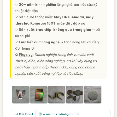
✓
20+ năm kinh nghiệm
làng nghề, am hiểu sâu kỹ
thuật đột dập
✓ Sở hữu hệ thống máy:
Máy CNC Amada, máy
thủy lực Komatsu 150T, máy đột dập cơ
✓
Sản xuất trực tiếp, không qua trung gian
➝ tối
ưu chi phí
✓
Liên kết cụm làng nghề
➝ tăng năng lực khi xử lý
đơn hàng lớn
✪
Phục vụ
:
Doanh nghiệp trong lĩnh vực sản xuất
thiết bị điện, điện công nghiệp, cơ khí xây dựng và
nhà thầu, ngành cấp thoát nước, cùng các doanh
nghiệp sản xuất công nghiệp và tiêu dùng.
Gửi Email
www.cokhidinhgia.com