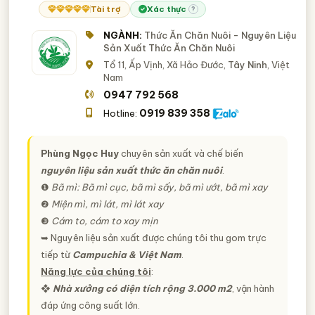
Tài trợ
Xác thực
?
NGÀNH:
Thức Ăn Chăn Nuôi - Nguyên Liệu
Sản Xuất Thức Ăn Chăn Nuôi
Tổ 11, Ấp Vịnh, Xã Hảo Đước,
Tây Ninh
, Việt
Nam
0947 792 568
0919 839 358
Hotline:
Phùng Ngọc Huy
chuyên sản xuất và chế biến
nguyên liệu sản xuất thức ăn chăn nuôi
.
❶
Bã mì: Bã mì cục, bã mì sấy, bã mì ướt, bã mì xay
❷
Miện mì, mì lát, mì lát xay
❸
Cám to, cám to xay mịn
➥ Nguyên liệu sản xuất được chúng tôi thu gom trực
tiếp từ
Campuchia & Việt Nam
.
Năng lực của chúng tôi
:
❖
Nhà xưởng có diện tích rộng 3.000 m2
, vận hành
đáp ứng công suất lớn.