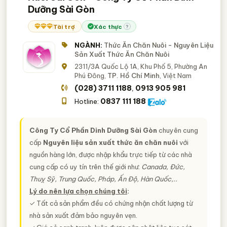
Dưỡng Sài Gòn
Tài trợ
Xác thực
?
NGÀNH:
Thức Ăn Chăn Nuôi - Nguyên Liệu
Sản Xuất Thức Ăn Chăn Nuôi
2311/3A Quốc Lộ 1A, Khu Phố 5, Phường An
Phú Đông,
TP. Hồ Chí Minh
, Việt Nam
(028) 3711 1188
0913 905 981
,
0837 111 188
Hotline:
Công Ty Cổ Phần Dinh Dưỡng Sài Gòn
chuyên cung
cấp
Nguyên liệu sản xuất thức ăn chăn nuôi
với
nguồn hàng lớn, được nhập khẩu trực tiếp từ các nhà
cung cấp có uy tín trên thế giới như:
Canada, Đức,
Thuỵ Sỹ, Trung Quốc, Pháp, Ấn Độ, Hàn Quốc,..
Lý do nên lựa chọn chúng tôi
:
✓ Tất cả sản phẩm đều có chứng nhận chất lượng từ
nhà sản xuất đảm bảo nguyên vẹn.