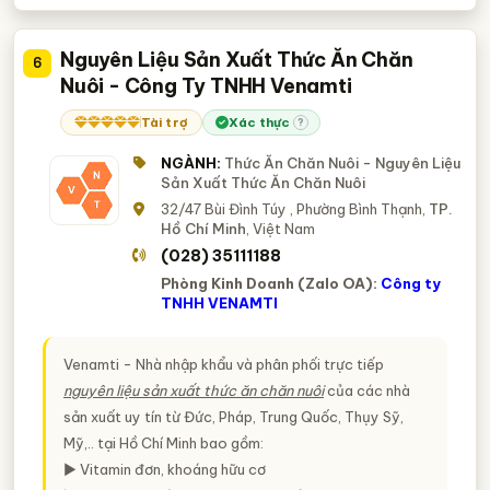
Nguyên Liệu Sản Xuất Thức Ăn Chăn
6
Nuôi - Công Ty TNHH Venamti
Tài trợ
Xác thực
?
NGÀNH:
Thức Ăn Chăn Nuôi - Nguyên Liệu
Sản Xuất Thức Ăn Chăn Nuôi
32/47 Bùi Đình Túy , Phường Bình Thạnh,
TP.
Hồ Chí Minh
, Việt Nam
(028) 35111188
Phòng Kinh Doanh (Zalo OA):
Công ty
TNHH VENAMTI
Venamti - Nhà nhập khẩu và phân phối trực tiếp
nguyên liệu sản xuất thức ăn chăn nuôi
của các nhà
sản xuất uy tín từ Đức, Pháp, Trung Quốc, Thụy Sỹ,
Mỹ,.. tại Hồ Chí Minh bao gồm:
► Vitamin đơn, khoáng hữu cơ