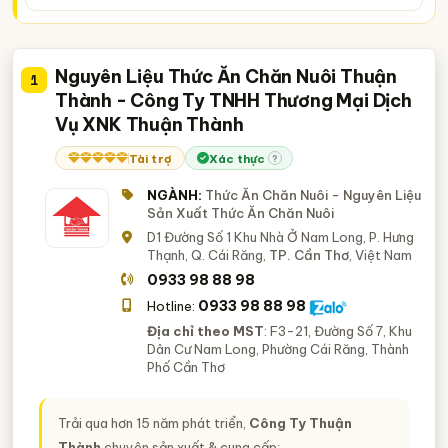
TP. Cần Thơ
Tuyên Quang
Đắk Lắk
Bạc Liêu
Bắc Giang
Bình Định
Bến Tre
Cà Mau
Hà Nam
Hải Dương
Hậu Giang
Kiên Giang
Nguyên Liệu Thức Ăn Chăn Nuôi Thuận
1
Thành - Công Ty TNHH Thương Mại Dịch
Long An
Quảng Nam
Quảng Ngãi
Sóc Trăng
Vụ XNK Thuận Thành
Tây Ninh
Tiền Giang
Tài trợ
Xác thực
?
NGÀNH:
Thức Ăn Chăn Nuôi - Nguyên Liệu
Sản Xuất Thức Ăn Chăn Nuôi
D1 Đường Số 1 Khu Nhà Ở Nam Long, P. Hưng
Thạnh, Q. Cái Răng,
TP. Cần Thơ
, Việt Nam
0933 98 88 98
0933 98 88 98
Hotline:
Địa chỉ theo MST
: F3-21, Đường Số 7, Khu
Dân Cư Nam Long, Phường Cái Răng, Thành
Phố Cần Thơ
Trải qua hơn 15 năm phát triển,
Công Ty Thuận
Thành
chuyên sản xuất & cung cấp: