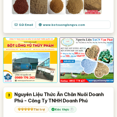
Gửi Email
www.botxuonglongvu.com
Nguyên Liệu Thức Ăn Chăn Nuôi Doanh
3
Phú - Công Ty TNHH Doanh Phú
Tài trợ
Xác thực
?