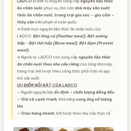
LADCO
là đơn vị chuyên cung cấp
nguyên liệu thức
ăn chăn nuôi
, phục vụ cho các
nhà máy sản xuất
thức ăn chăn nuôi, trang trại gia súc – gia cầm –
thủy sản
trên phạm vi toàn quốc.
➜ Danh mục nguyên liệu thức ăn chăn nuôi của
LADCO:
Bột lông vũ (Feather meal), Bột xương
hấp - Bột thịt hấp (Bone meal), Bột đạm (Protein
meal).
➜ Ngoài ra, LADCO còn cung cấp
nguyên liệu thức
ăn chăn nuôi theo nhu cầu riêng
của từng nhà máy,
trang trại, linh hoạt theo công thức phối trộn và quy
mô sản xuất.
ƯU ĐIỂM NỔI BẬT CỦA LADCO
✓ Nguồn nguyên liệu
ổn định – chất lượng đồng đều
✓
Giá cả cạnh tranh
, khả năng
cung ứng số lượng
lớn
✓
Giao hàng nhanh
, linh hoạt theo nhu cầu thực tế.