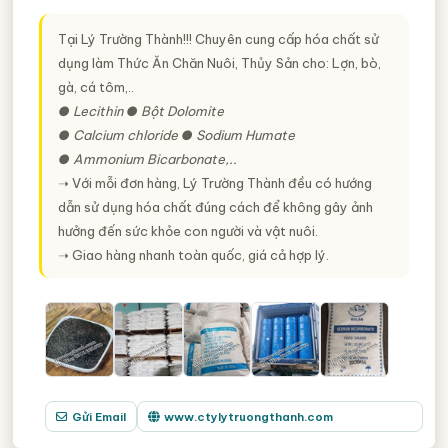
Tại Lý Trường Thành!!! Chuyên cung cấp hóa chất sử
dụng làm Thức Ăn Chăn Nuôi, Thủy Sản cho: Lợn, bò,
gà, cá tôm,..
● Lecithin ● Bột Dolomite
● Calcium chloride ● Sodium Humate
● Ammonium Bicarbonate,..
➝ Với mỗi đơn hàng, Lý Trường Thành đều có hướng
dẫn sử dụng hóa chất đúng cách để không gây ảnh
hưởng đến sức khỏe con người và vật nuôi.
➝ Giao hàng nhanh toàn quốc, giá cả hợp lý.
Gửi Email
www.ctylytruongthanh.com