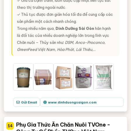
✓ Giá cả cạnh tranh, luôn được cập nhật liên tục sát
theo thị trường ngoài nước.
✓ Thủ tục được đơn giản hóa tối đa để cung cấp các
sản phẩm một cách nhanh chóng.
Trong nhiều năm qua,
Dinh Dưỡng Sài Gòn
hân hạnh
là đối tác của nhiều doanh nghiệp lớn trong lĩnh vực
Chăn nuôi – Thủy sản như:
DSM, Anco-Proconco,
GreenFeed Việt Nam, Hòa Phát, Lái Thiêu,..
Gửi Email
www.dinhduongsaigon.com
Phụ Gia Thức Ăn Chăn Nuôi TVOne -
14