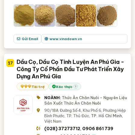
Gửi Email
www.vinadown.vn
Dầu Cọ, Dầu Cọ Tinh Luyện An Phú Gia -
17
Công Ty Cổ Phần Đầu Tư Phát Triển Xây
Dựng An Phú Gia
Tài trợ
Xác thực
?
NGÀNH:
Thức Ăn Chăn Nuôi - Nguyên Liệu
Sản Xuất Thức Ăn Chăn Nuôi
90/18A Đường Số 4, Khu Phố 6, Phường Hiệp
Bình Phước, TP. Thủ Đức,
TP. Hồ Chí Minh
,
Việt Nam
(028) 37273712
0906 861 739
,