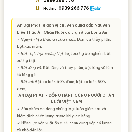
0939 266 776
0939 266 776
Hotline:
An Đại Phát là đơn vị chuyên cung cấp Nguyên
Liệu Thức Ăn Chăn Nuôi có trụ sở tại Long An.
− Nguyên liệu thức ăn chăn nuôi:
Đạm cá thủy phân,
bột xác mắm,..
− Bột thịt, bột xương thịt:
Bột xương bò nghiền, bột
xương thịt,..
− Bột lông vũ:
Bột lông vũ thủy phân, bột lông vũ làm
từ lông gà,..
− Bột cá:
Bột cá biển 50% đạm, bột cá biển 60%
đạm,..
AN ĐẠI PHÁT - ĐỒNG HÀNH CÙNG NGƯỜI CHĂN
NUÔI VIỆT NAM
✔ Sản phẩm đa dạng chủng loại, luôn giám sát và
kiểm định chất lượng trước khi giao hàng.
✔ Năng lực sản xuất ổn định, nhận cung cấp số lượng
từ nhỏ đến lớn.