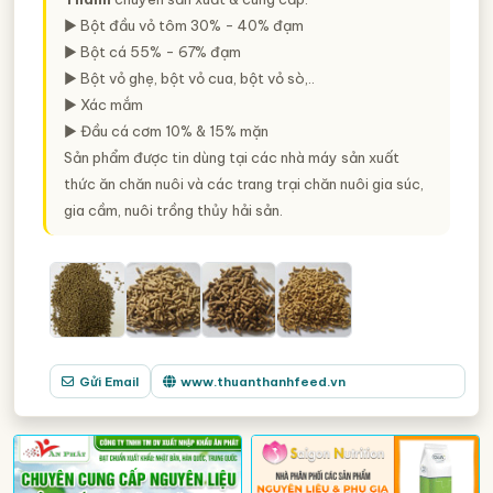
► Bột đầu vỏ tôm 30% - 40% đạm
► Bột cá 55% - 67% đạm
► Bột vỏ ghẹ, bột vỏ cua, bột vỏ sò,..
► Xác mắm
► Đầu cá cơm 10% & 15% mặn
Sản phẩm được tin dùng tại các nhà máy sản xuất
thức ăn chăn nuôi và các trang trại chăn nuôi gia súc,
gia cầm, nuôi trồng thủy hải sản.
Gửi Email
www.thuanthanhfeed.vn