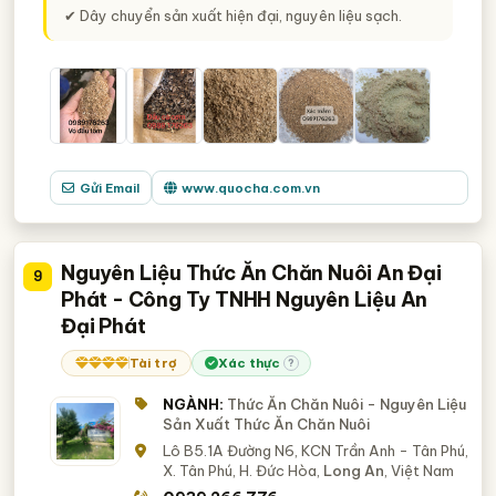
✔ Dây chuyển sản xuất hiện đại, nguyên liệu sạch.
Gửi Email
www.quocha.com.vn
Nguyên Liệu Thức Ăn Chăn Nuôi An Đại
9
Phát - Công Ty TNHH Nguyên Liệu An
Đại Phát
Tài trợ
Xác thực
?
NGÀNH:
Thức Ăn Chăn Nuôi - Nguyên Liệu
Sản Xuất Thức Ăn Chăn Nuôi
Lô B5.1A Đường N6, KCN Trần Anh - Tân Phú,
X. Tân Phú, H. Đức Hòa,
Long An
, Việt Nam