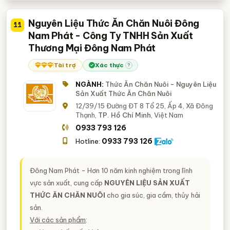
Nguyên Liệu Thức Ăn Chăn Nuôi Đông
11
Nam Phát - Công Ty TNHH Sản Xuất
Thương Mại Đông Nam Phát
Tài trợ
Xác thực
?
NGÀNH:
Thức Ăn Chăn Nuôi - Nguyên Liệu
Sản Xuất Thức Ăn Chăn Nuôi
12/39/15 Đường ĐT 8 Tổ 25, Ấp 4, Xã Đông
Thạnh,
TP. Hồ Chí Minh
, Việt Nam
0933 793 126
0933 793 126
Hotline:
Đông Nam Phát - Hơn 10 năm kinh nghiệm trong lĩnh
vực sản xuất, cung cấp
NGUYÊN LIỆU SẢN XUẤT
THỨC ĂN CHĂN NUÔI
cho gia súc, gia cầm, thủy hải
sản.
Với các sản phẩm
: