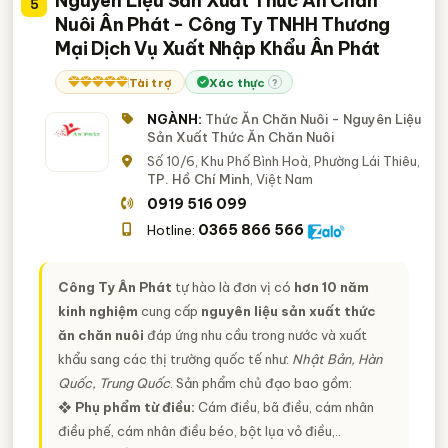
Nguyên Liệu Sản Xuất Thức Ăn Chăn
5
Nuôi Ân Phát - Công Ty TNHH Thương
Mại Dịch Vụ Xuất Nhập Khẩu Ân Phát
Tài trợ
Xác thực
?
NGÀNH:
Thức Ăn Chăn Nuôi - Nguyên Liệu
Sản Xuất Thức Ăn Chăn Nuôi
Số 10/6, Khu Phố Bình Hoà, Phường Lái Thiêu,
TP. Hồ Chí Minh
, Việt Nam
0919 516 099
0365 866 566
Hotline:
Công Ty Ân Phát
tự hào là đơn vị có
hơn 10 năm
kinh nghiệm
cung cấp
nguyên liệu sản xuất thức
ăn chăn nuôi
đáp ứng nhu cầu trong nước và xuất
khẩu sang các thị trường quốc tế như:
Nhật Bản, Hàn
Quốc, Trung Quốc
. Sản phẩm chủ đạo bao gồm:
❖
Phụ phẩm từ điều:
Cám điều, bã điều, cám nhân
điều phế, cám nhân điều béo, bột lụa vỏ điều,..