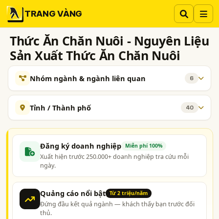
TRANG VÀNG
Thức Ăn Chăn Nuôi - Nguyên Liệu
Sản Xuất Thức Ăn Chăn Nuôi
Nhóm ngành & ngành liên quan
6
NHÓM NGÀNH NGHỀ
Tỉnh / Thành phố
40
Bột Cá
Cám Gạo, Cám Ngô, Cám Mì, Cám Dừa, ..
113
43
Hà Nội
TP. Hồ Chí Minh (TPHCM)
Đồng Nai
Bột Thịt, Bột Xương Thịt
Bột Lông Vũ
26
15
Bình Dương
Tp. Đà Nẵng
TP. Hải Phòng
Đăng ký doanh nghiệp
Miễn phí 100%
Bột Vỏ Sò
2
Xuất hiện trước 250.000+ doanh nghiệp tra cứu mỗi
An Giang
Bà Rịa-Vũng Tàu
Bắc Ninh
Bình Phước
ngày.
NGÀNH XEM THÊM
Bình Thuận
Hưng Yên
Hà Tĩnh
Khánh Hòa
Thức Ăn Chăn Nuôi, Thức Ăn Gia Súc, Thức Ăn Gia Cầm
427
Nam Định
Nghệ An
Phú Thọ
Quảng Ninh
Quảng cáo nổi bật
Từ 2 triệu/năm
Đứng đầu kết quả ngành — khách thấy bạn trước đối
Sơn La
Thái Bình
Thái Nguyên
Thanh Hóa
thủ.