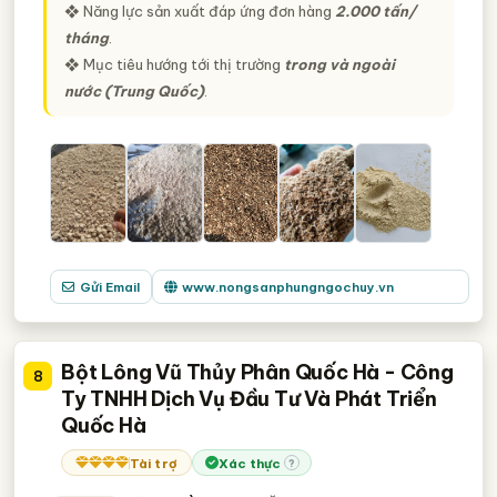
❖ Năng lực sản xuất đáp ứng đơn hàng
2.000 tấn/
tháng
.
❖ Mục tiêu hướng tới thị trường
trong và ngoài
nước (Trung Quốc)
.
Gửi Email
www.nongsanphungngochuy.vn
Bột Lông Vũ Thủy Phân Quốc Hà - Công
8
Ty TNHH Dịch Vụ Đầu Tư Và Phát Triển
Quốc Hà
Tài trợ
Xác thực
?