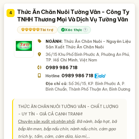
Thức Ăn Chăn Nuôi Tường Vân - Công Ty
4
TNHH Thương Mại Và Dịch Vụ Tường Vân
Tài trợ
Xác thực
?
NGÀNH:
Thức Ăn Chăn Nuôi - Nguyên Liệu
Sản Xuất Thức Ăn Chăn Nuôi
36/15 Khu Phố Bình Phước A, Phường An Phú,
TP. Hồ Chí Minh
, Việt Nam
0989 986 718
0989 986 718
Hotline:
Địa chỉ cũ:
Số 36/15, KP. Bình Phước A, P.
Bình Chuẩn, Thành Phố Thuận An, Bình Dương
THỨC ĂN CHĂN NUÔI TƯỜNG VÂN - CHẤT LƯỢNG
- UY TÍN - GIÁ CẢ CẠNH TRANH!
Chuyên sản xuất và phân phối
:
Bã nành, bắp hạt, bã
bắp lên men, bắp nấu chín, nành nấu chín, cám gạo
trích ly, tấm, cám, cám dừa, lúa mì,..