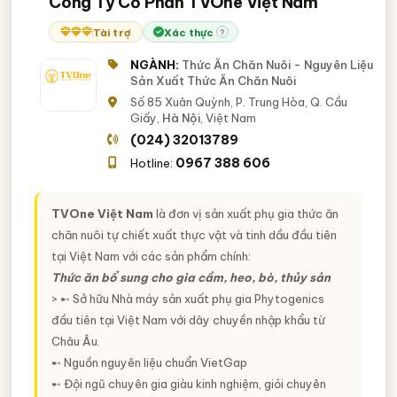
Công Ty Cổ Phần TVOne Việt Nam
Tài trợ
Xác thực
?
NGÀNH:
Thức Ăn Chăn Nuôi - Nguyên Liệu
Sản Xuất Thức Ăn Chăn Nuôi
Số 85 Xuân Quỳnh, P. Trung Hòa, Q. Cầu
Giấy,
Hà Nội
, Việt Nam
(024) 32013789
0967 388 606
Hotline:
TVOne Việt Nam
là đơn vị sản xuất phụ gia thức ăn
chăn nuôi tự chiết xuất thực vật và tinh dầu đầu tiên
tại Việt Nam với các sản phẩm chính:
Thức ăn bổ sung cho gia cầm, heo, bò, thủy sản
> ➸ Sở hữu Nhà máy sản xuất phụ gia Phytogenics
đầu tiên tại Việt Nam với dây chuyền nhập khẩu từ
Châu Âu.
➸ Nguồn nguyên liệu chuẩn VietGap
➸ Đội ngũ chuyên gia giàu kinh nghiệm, giỏi chuyên