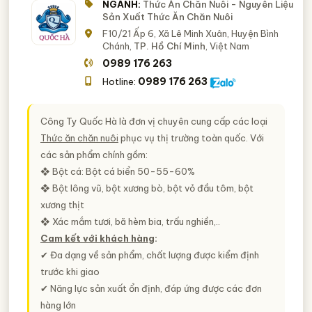
NGÀNH:
Thức Ăn Chăn Nuôi - Nguyên Liệu
Sản Xuất Thức Ăn Chăn Nuôi
F10/21 Ấp 6, Xã Lê Minh Xuân, Huyện Bình
Chánh,
TP. Hồ Chí Minh
, Việt Nam
0989 176 263
0989 176 263
Hotline:
Công Ty Quốc Hà là đơn vị chuyên cung cấp các loại
Thức ăn chăn nuôi
phục vụ thị trường toàn quốc. Với
các sản phẩm chính gồm:
❖ Bột cá: Bột cá biển 50-55-60%
❖ Bột lông vũ, bột xương bò, bột vỏ đầu tôm, bột
xương thịt
❖ Xác mắm tươi, bã hèm bia, trấu nghiền,..
Cam kết với khách hàng
:
✔ Đa dạng về sản phẩm, chất lượng được kiểm định
trước khi giao
✔ Năng lực sản xuất ổn định, đáp ứng được các đơn
hàng lớn