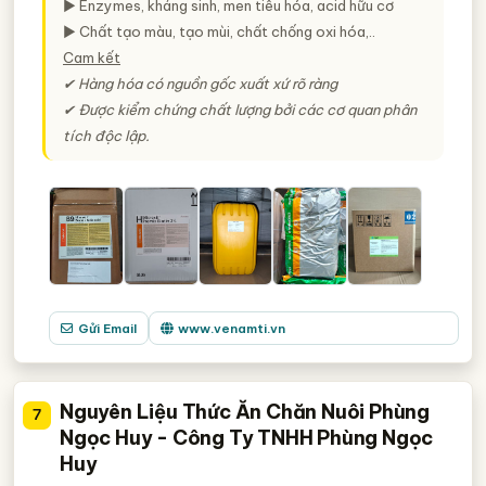
► Enzymes, kháng sinh, men tiêu hóa, acid hữu cơ
► Chất tạo màu, tạo mùi, chất chống oxi hóa,..
Cam kết
✔ Hàng hóa có nguồn gốc xuất xứ rõ ràng
✔ Được kiểm chứng chất lượng bởi các cơ quan phân
tích độc lập.
Gửi Email
www.venamti.vn
Nguyên Liệu Thức Ăn Chăn Nuôi Phùng
7
Ngọc Huy - Công Ty TNHH Phùng Ngọc
Huy