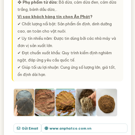
❖
Phụ phẩm từ dừa:
Bã dừa, cám dừa đen, cám dừa
trắng, bánh dầu dừa,..
Vì sao khách hàng tin chọn Ân Phát
?
✔ Chất lượng nổi bật: Sản phẩm ổn định, dinh dưỡng
cao, an toàn cho vật nuôi.
✔ Uy tín nhiều năm: Được tin dùng bởi các nhà máy và
đơn vị sản xuất lớn.
✔ Đạt chuẩn xuất khẩu: Quy trình kiểm định nghiêm
ngặt, đáp ứng yêu cầu quốc tế.
✔ Giúp tối ưu lợi nhuận: Cung ứng số lượng lớn, giá tốt,
ổn định dài hạn.
Gửi Email
www.anphatco.com.vn