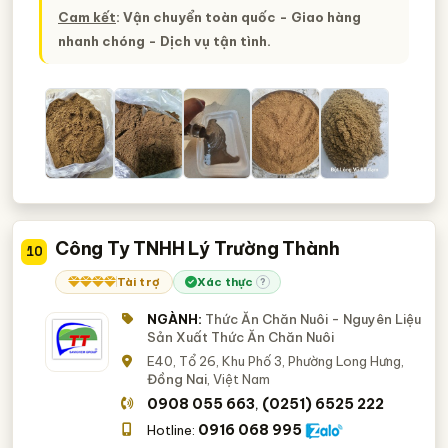
Cam kết
: Vận chuyển toàn quốc - Giao hàng
nhanh chóng - Dịch vụ tận tình.
Công Ty TNHH Lý Trường Thành
10
Tài trợ
Xác thực
?
NGÀNH:
Thức Ăn Chăn Nuôi - Nguyên Liệu
Sản Xuất Thức Ăn Chăn Nuôi
E40, Tổ 26, Khu Phố 3, Phường Long Hưng,
Đồng Nai
, Việt Nam
0908 055 663
(0251) 6525 222
,
0916 068 995
Hotline: