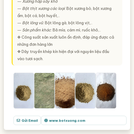
―
Xương hấp sấy khô
―
Bột thịt xương các loại
: Bột xương bò, bột xương
ẩm, bột cá, bột huyết,..
―
Bột lông vũ
: Bột lông gà, bột lông vịt,..
―
Sản phẩm khác
: Bã mía, cám mì, ruốc khô,..
✥ Công suất sản xuất luôn ổn định, đáp ứng được cả
những đơn hàng lớn
✥ Dây truyền khép kín hiện đại với nguyên liệu đầu
vào tươi sạch.
Gửi Email
www.botxuong.com