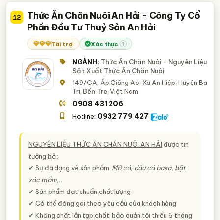
Thức Ăn Chăn Nuôi An Hải - Công Ty Cổ
12
Phần Đầu Tư Thuỷ Sản An Hải
Tài trợ
Xác thực
?
NGÀNH:
Thức Ăn Chăn Nuôi - Nguyên Liệu
Sản Xuất Thức Ăn Chăn Nuôi
149/GA, Ấp Giồng Ao, Xã An Hiệp, Huyện Ba
Tri,
Bến Tre
, Việt Nam
0908 431 206
0932 779 427
Hotline:
NGUYÊN LIỆU THỨC ĂN CHĂN NUÔI AN HẢI
được tin
tưởng bởi:
✔ Sự đa dạng về sản phẩm:
Mỡ cá, dầu cá basa, bột
xác mắm,..
✔ Sản phẩm đạt chuẩn chất lượng
✔ Có thể đóng gói theo yêu cầu của khách hàng
✔ Không chất lẫn tạp chất, bảo quản tối thiểu 6 tháng