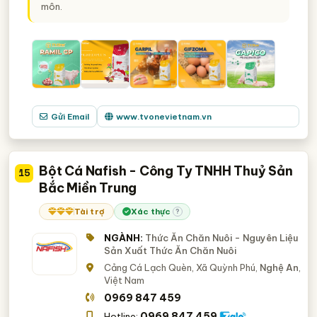
môn.
Gửi Email
www.tvonevietnam.vn
Bột Cá Nafish - Công Ty TNHH Thuỷ Sản
15
Bắc Miền Trung
Tài trợ
Xác thực
?
NGÀNH:
Thức Ăn Chăn Nuôi - Nguyên Liệu
Sản Xuất Thức Ăn Chăn Nuôi
Cảng Cá Lạch Quèn, Xã Quỳnh Phú,
Nghệ An
,
Việt Nam
0969 847 459
0969 847 459
Hotline: