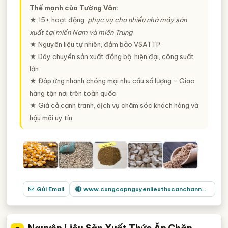
Thế mạnh của Tường Vân
:
★ 15+ hoạt động,
phục vụ cho nhiều nhà máy sản
xuất tại miền Nam và miền Trung
★ Nguyên liệu tự nhiên, đảm bảo VSATTP
★ Dây chuyền sản xuất đồng bộ, hiện đại, công suất
lớn
★ Đáp ứng nhanh chóng mọi nhu cầu số lượng - Giao
hàng tận nơi trên toàn quốc
★ Giá cả cạnh tranh, dịch vụ chăm sóc khách hàng và
hậu mãi uy tín.
Gửi Email
www.cungcapnguyenlieuthucanchannuoi.com