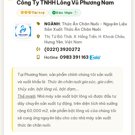
Công Ty TNHH Lông Vũ Phương Nam
Tài trợ
Xác thực
?
NGÀNH:
Thức Ăn Chăn Nuôi - Nguyên Liệu
Sản Xuất Thức Ăn Chăn Nuôi
Thị Tứ Bô Thời, X. Hồng Tiến, H. Khoái Châu,
Hưng Yên
, Việt Nam
(0221) 3920272
0983 391 163
Hotline:
Tại Phương Nam, sản phẩm chính chúng tôi sản xuất
và xuất khẩu là:
Thức ăn chăn nuôi gia súc, gia cầm,
thủy sản, bột lông vũ, bột đạm,..
Thế mạnh
: Nhà máy sản xuất bột lông vũ được đầu tư
dây chuyền sản xuất tự động, trên diện tích nhà xưởng
rộng 60,000 m2, sản phẩm bột lông vũ của chúng tôi
sẽ cung ứng nguyên liệu cho các nhà máy sản xuất
thức ăn chăn nuôi.