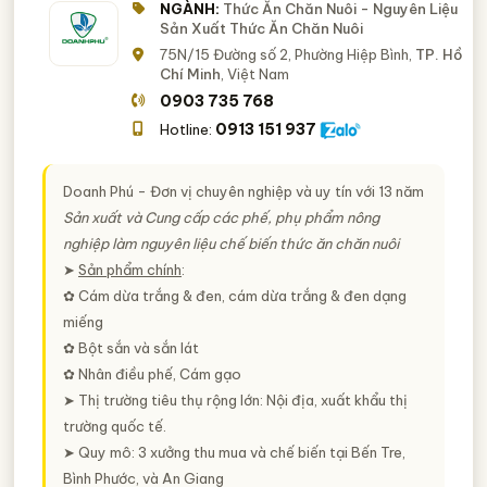
NGÀNH:
Thức Ăn Chăn Nuôi - Nguyên Liệu
Sản Xuất Thức Ăn Chăn Nuôi
75N/15 Đường số 2, Phường Hiệp Bình,
TP. Hồ
Chí Minh
, Việt Nam
0903 735 768
0913 151 937
Hotline:
Doanh Phú - Đơn vị chuyên nghiệp và uy tín với 13 năm
Sản xuất và Cung cấp các phế, phụ phẩm nông
nghiệp làm nguyên liệu chế biến thức ăn chăn nuôi
➤
Sản phẩm chính
:
✿ Cám dừa trắng & đen, cám dừa trắng & đen dạng
miếng
✿ Bột sắn và sắn lát
✿ Nhân điều phế, Cám gạo
➤ Thị trường tiêu thụ rộng lớn: Nội địa, xuất khẩu thị
trường quốc tế.
➤ Quy mô: 3 xưởng thu mua và chế biến tại Bến Tre,
Bình Phước, và An Giang