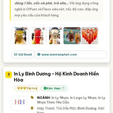
dùng 1 lần, cốc cà phê, trà sữa,..
Với ứng dụng công
nghệ in Offset và Flexo siêu nét, tốc độ cao, đáp ứng
mọi yêu cầu của khách hàng.
Gửi Email
www.inantamphat.com
In Ly Bình Dương - Hộ Kinh Doanh Hiền
3
Hòa
Tài trợ
Xác thực
?
NGÀNH:
In Ly Nhựa, In Logo Ly Nhựa, In Ly
Nhựa Theo Yêu Cầu
Hiệp Thành, Thủ Dầu Một,
Bình Dương
, Việt
Nam