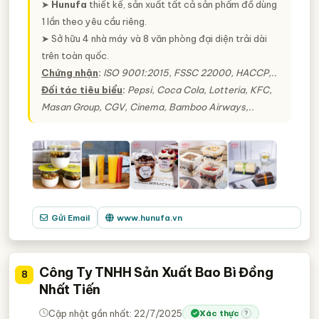
➤
Hunufa
thiết kế, sản xuất tất cả sản phẩm đồ dùng
1 lần theo yêu cầu riêng.
➤ Sở hữu 4 nhà máy và 8 văn phòng đại diện trải dài
trên toàn quốc.
Chứng nhận
:
ISO 9001:2015, FSSC 22000, HACCP,..
Đối tác tiêu biểu
:
Pepsi, Coca Cola, Lotteria, KFC,
Masan Group, CGV, Cinema, Bamboo Airways,..
Gửi Email
www.hunufa.vn
Công Ty TNHH Sản Xuất Bao Bì Đồng
8
Nhất Tiến
Cập nhật gần nhất: 22/7/2025
Xác thực
?