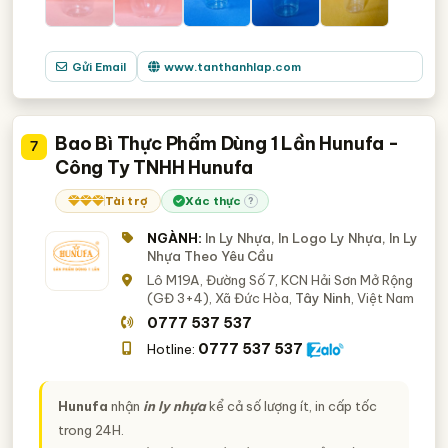
Gửi Email
www.tanthanhlap.com
Bao Bì Thực Phẩm Dùng 1 Lần Hunufa -
7
Công Ty TNHH Hunufa
Tài trợ
Xác thực
?
NGÀNH:
In Ly Nhựa, In Logo Ly Nhựa, In Ly
Nhựa Theo Yêu Cầu
Lô M19A, Đường Số 7, KCN Hải Sơn Mở Rộng
(GĐ 3+4), Xã Đức Hòa,
Tây Ninh
, Việt Nam
0777 537 537
0777 537 537
Hotline:
Hunufa
nhận
in ly nhựa
kể cả số lượng ít, in cấp tốc
trong 24H.