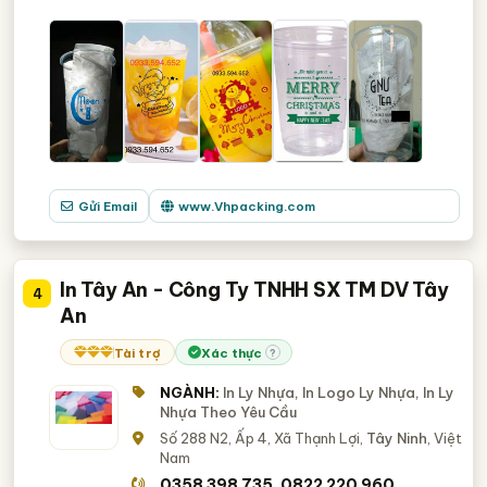
Gửi Email
www.Vhpacking.com
In Tây An - Công Ty TNHH SX TM DV Tây
4
An
Tài trợ
Xác thực
?
NGÀNH:
In Ly Nhựa, In Logo Ly Nhựa, In Ly
Nhựa Theo Yêu Cầu
Số 288 N2, Ấp 4, Xã Thạnh Lợi,
Tây Ninh
, Việt
Nam
0358 398 735
0822 220 960
,