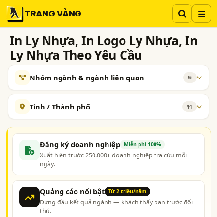
TRANG VÀNG
In Ly Nhựa, In Logo Ly Nhựa, In
Ly Nhựa Theo Yêu Cầu
Nhóm ngành & ngành liên quan
5
NGÀNH XEM THÊM
Tỉnh / Thành phố
11
Cốc Nhựa Dùng 1 Lần, Hộp Nhựa Dùng 1 Lần,..Các Loại
296
Nhựa Dùng 1 Lần
Hà Nội
TP. Hồ Chí Minh (TPHCM)
Đồng Nai
In Trên Mọi Chất Liệu (Nhựa, Thủy Tinh, Kim Loại, Gỗ,..)
223
Bình Dương
Tp. Đà Nẵng
Bình Định
Gia Lai
Đăng ký doanh nghiệp
Miễn phí 100%
Ly Giấy, Tô Giấy, Cốc Giấy - Sản Xuất và Kinh Doanh
219
Xuất hiện trước 250.000+ doanh nghiệp tra cứu mỗi
Hà Nam
Long An
Sóc Trăng
Tây Ninh
ngày.
In Ly Giấy, In Tô Giấy, In Cốc Giấy
53
Màng ép Ly - Sản Xuất, Thiết Kế và In ấn
15
Quảng cáo nổi bật
Từ 2 triệu/năm
Đứng đầu kết quả ngành — khách thấy bạn trước đối
TAG NGÀNH NGHỀ
thủ.