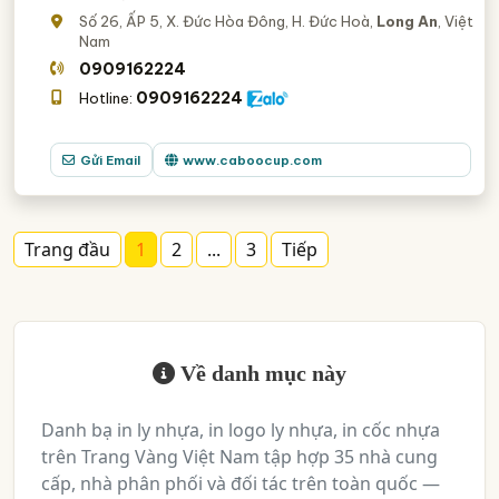
Số 26, ẤP 5, X. Đức Hòa Đông, H. Đức Hoà,
Long An
, Việt
Nam
0909162224
0909162224
Hotline:
Gửi Email
www.caboocup.com
Trang đầu
1
2
...
3
Tiếp
Về danh mục này
Danh bạ in ly nhựa, in logo ly nhựa, in cốc nhựa
trên Trang Vàng Việt Nam tập hợp 35 nhà cung
cấp, nhà phân phối và đối tác trên toàn quốc —