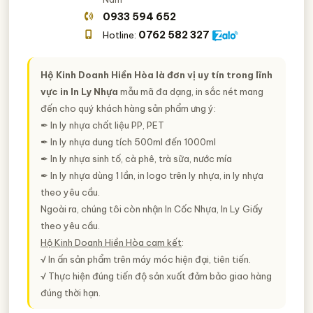
0933 594 652
0762 582 327
Hotline:
Hộ Kinh Doanh Hiền Hòa là đơn vị uy tín trong lĩnh
vực in In Ly Nhựa
mẫu mã đa dạng, in sắc nét mang
đến cho quý khách hàng sản phẩm ưng ý:
✒ In ly nhựa chất liệu PP, PET
✒ In ly nhựa dung tích 500ml đến 1000ml
✒ In ly nhựa sinh tố, cà phê, trà sữa, nước mía
✒ In ly nhựa dùng 1 lần, in logo trên ly nhựa, in ly nhựa
theo yêu cầu.
Ngoài ra, chúng tôi còn nhận In Cốc Nhựa, In Ly Giấy
theo yêu cầu.
Hộ Kinh Doanh Hiền Hòa cam kết
:
√ In ấn sản phẩm trên máy móc hiện đại, tiên tiến.
√ Thực hiện đúng tiến độ sản xuất đảm bảo giao hàng
đúng thời hạn.