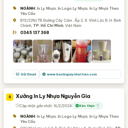
NGÀNH:
In Ly Nhựa, In Logo Ly Nhựa, In Ly Nhựa Theo
Yêu Cầu
B13/22N/7B Đường Cây Cám , Ấp 2, X. Vĩnh Lộc B ,H. Bình
Chánh,
TP. Hồ Chí Minh
, Việt Nam
0345 137 368
Gửi Email
www.baobigiaynhattien.com
Xưởng In Ly Nhựa Nguyễn Gia
9
Cập nhật gần nhất: 16/2/2024
Xác thực
?
NGÀNH:
In Ly Nhựa, In Logo Ly Nhựa, In Ly Nhựa Theo
Yêu Cầu