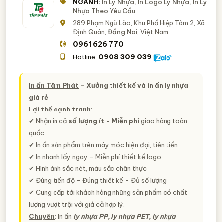
NGÀNH:
In Ly Nhựa, In Logo Ly Nhựa, In Ly
Nhựa Theo Yêu Cầu
289 Phạm Ngũ Lão, Khu Phố Hiệp Tâm 2, Xã
Định Quán,
Đồng Nai
, Việt Nam
0961 626 770
0908 309 039
Hotline:
In ấn Tâm Phát
- Xưởng thiết kế và in ấn ly nhựa
giá rẻ
Lợi thế cạnh tranh
:
✔ Nhận in cả
số lượng ít - Miễn phí
giao hàng toàn
quốc
✔ In ấn sản phẩm trên máy móc hiện đại, tiên tiến
✔ In nhanh lấy ngay - Miễn phí thiết kế logo
✔ Hình ảnh sắc nét, màu sắc chân thực
✔ Đúng tiến độ - Đúng thiết kế - Đủ số lượng
✔ Cung cấp tới khách hàng những sản phẩm có chất
lượng vượt trội với giá cả hợp lý.
Chuyên
:
In ấn
ly nhựa PP, ly nhựa PET, ly nhựa