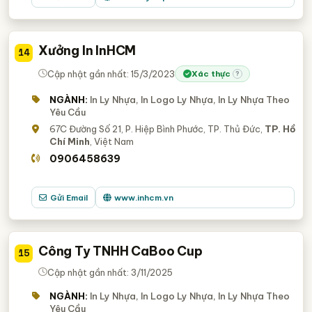
Xưởng In InHCM
14
Cập nhật gần nhất: 15/3/2023
Xác thực
?
NGÀNH:
In Ly Nhựa, In Logo Ly Nhựa, In Ly Nhựa Theo
Yêu Cầu
67C Đường Số 21, P. Hiệp Bình Phước, TP. Thủ Đức,
TP. Hồ
Chí Minh
, Việt Nam
0906458639
Gửi Email
www.inhcm.vn
Công Ty TNHH CaBoo Cup
15
Cập nhật gần nhất: 3/11/2025
NGÀNH:
In Ly Nhựa, In Logo Ly Nhựa, In Ly Nhựa Theo
Yêu Cầu