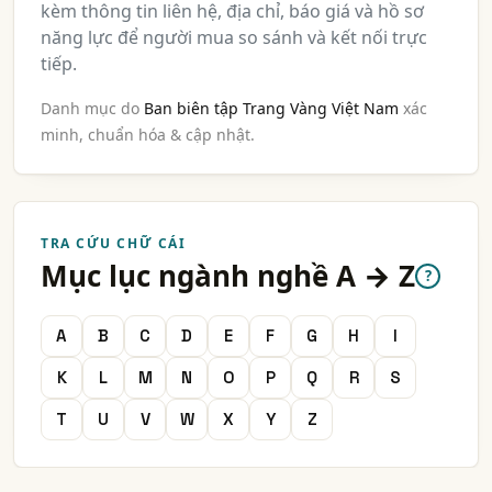
kèm thông tin liên hệ, địa chỉ, báo giá và hồ sơ
năng lực để người mua so sánh và kết nối trực
tiếp.
Danh mục do
Ban biên tập Trang Vàng Việt Nam
xác
minh, chuẩn hóa & cập nhật.
TRA CỨU CHỮ CÁI
Mục lục ngành nghề A → Z
?
A
B
C
D
E
F
G
H
I
K
L
M
N
O
P
Q
R
S
T
U
V
W
X
Y
Z