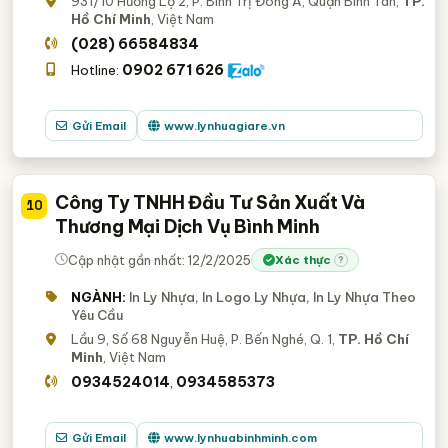
931/10 Hương Lộ 2, P. Bình Trị Đông A, Quận Bình Tân,
TP.
Hồ Chí Minh
, Việt Nam
(028) 66584834
0902 671 626
Hotline:
Gửi Email
www.lynhuagiare.vn
Công Ty TNHH Đầu Tư Sản Xuất Và
10
Thương Mại Dịch Vụ Bình Minh
Cập nhật gần nhất: 12/2/2025
Xác thực
?
NGÀNH:
In Ly Nhựa, In Logo Ly Nhựa, In Ly Nhựa Theo
Yêu Cầu
Lầu 9, Số 68 Nguyễn Huệ, P. Bến Nghé, Q. 1,
TP. Hồ Chí
Minh
, Việt Nam
0934524014
0934585373
,
Gửi Email
www.lynhuabinhminh.com