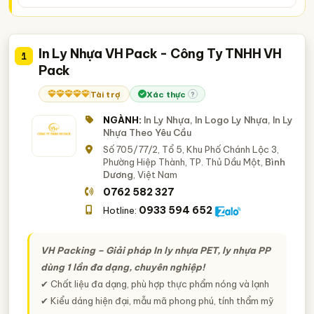
Xưởng in ly nhựa - in logo lên ly nhựa - in cốc nhựa
dịch vụ in ly nhựa - in logo trên cốc nhựa
In Ly Nhựa VH Pack - Công Ty TNHH VH
1
Pack
Tài trợ
Xác thực
?
NGÀNH:
In Ly Nhựa, In Logo Ly Nhựa, In Ly
Nhựa Theo Yêu Cầu
Số 705/77/2, Tổ 5, Khu Phố Chánh Lộc 3,
Phường Hiệp Thành, TP. Thủ Dầu Một,
Bình
Dương
, Việt Nam
0762 582 327
0933 594 652
Hotline:
VH Packing – Giải pháp In ly nhựa PET, ly nhựa PP
dùng 1 lần đa dạng, chuyên nghiệp!
✔ Chất liệu đa dạng, phù hợp thực phẩm nóng và lạnh
✔ Kiểu dáng hiện đại, mẫu mã phong phú, tính thẩm mỹ