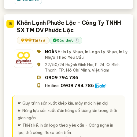
Khăn Lạnh Phước Lộc - Công Ty TNHH
5
SX TM DV Phước Lộc
Tài trợ
Xác thực
?
NGÀNH:
In Ly Nhựa, In Logo Ly Nhựa, In Ly
Nhựa Theo Yêu Cầu
22/50/24 Huỳnh Đình Hai, P. 24, Q. Bình
Thạnh,
TP. Hồ Chí Minh
, Việt Nam
0909 794 786
0909 794 786
Hotline:
☛ Quy trình sản xuất khép kín, máy móc hiện đại
☛ Năng lực sản xuất đơn hàng số lượng lớn trong thời
gian ngắn
☛ Thiết kế, in ấn logo theo yêu cầu - Công nghệ in
lụa, thủ công, flexo tiên tiến.