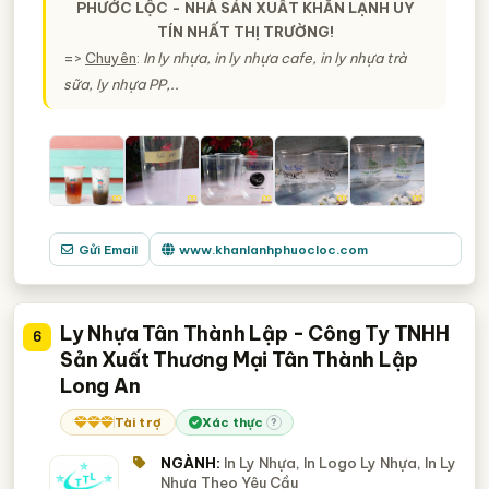
PHƯỚC LỘC - NHÀ SẢN XUẤT KHĂN LẠNH UY
TÍN NHẤT THỊ TRƯỜNG!
=>
Chuyên
:
In ly nhựa, in ly nhựa cafe, in ly nhựa trà
sữa, ly nhựa PP,..
Gửi Email
www.khanlanhphuocloc.com
Ly Nhựa Tân Thành Lập - Công Ty TNHH
6
Sản Xuất Thương Mại Tân Thành Lập
Long An
Tài trợ
Xác thực
?
NGÀNH:
In Ly Nhựa, In Logo Ly Nhựa, In Ly
Nhựa Theo Yêu Cầu