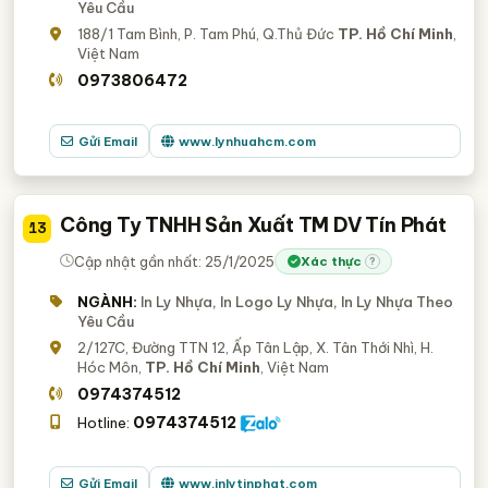
Yêu Cầu
188/1 Tam Bình, P. Tam Phú, Q.Thủ Đức
TP. Hồ Chí Minh
,
Việt Nam
0973806472
Gửi Email
www.lynhuahcm.com
Công Ty TNHH Sản Xuất TM DV Tín Phát
13
Cập nhật gần nhất: 25/1/2025
Xác thực
?
NGÀNH:
In Ly Nhựa, In Logo Ly Nhựa, In Ly Nhựa Theo
Yêu Cầu
2/127C, Đường TTN 12, Ấp Tân Lập, X. Tân Thới Nhì, H.
Hóc Môn,
TP. Hồ Chí Minh
, Việt Nam
0974374512
0974374512
Hotline:
Gửi Email
www.inlytinphat.com