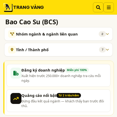
TRANG VÀNG
Bao Cao Su (BCS)
Nhóm ngành & ngành liên quan
2
NGÀNH XEM THÊM
Tỉnh / Thành phố
7
Y Tế - Vật Tư Tiêu Hao, Vật Tư Y Tế
366
Hà Nội
TP. Hồ Chí Minh (TPHCM)
Tp. Đà Nẵng
Y Tế Gia Đình - Thiết Bị Và Dụng Cụ Y Tế Gia Đình
92
Bình Phước
Bình Định
Hải Dương
Long An
Đăng ký doanh nghiệp
Miễn phí 100%
Xuất hiện trước 250.000+ doanh nghiệp tra cứu mỗi
ngày.
Quảng cáo nổi bật
Từ 2 triệu/năm
Đứng đầu kết quả ngành — khách thấy bạn trước đối
thủ.