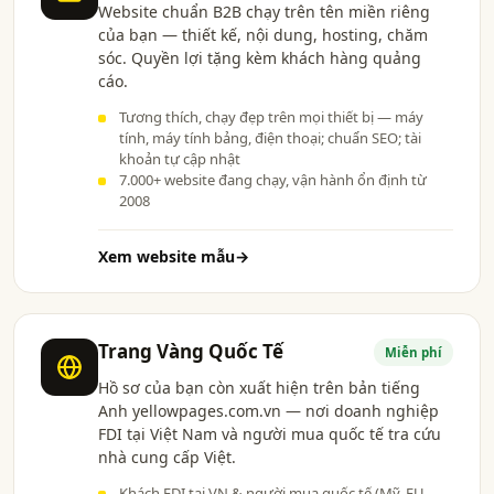
Website chuẩn B2B chạy trên tên miền riêng
của bạn — thiết kế, nội dung, hosting, chăm
sóc. Quyền lợi tặng kèm khách hàng quảng
cáo.
Tương thích, chạy đẹp trên mọi thiết bị — máy
tính, máy tính bảng, điện thoại; chuẩn SEO; tài
khoản tự cập nhật
7.000+ website đang chạy, vận hành ổn định từ
2008
Xem website mẫu
→
Trang Vàng Quốc Tế
Miễn phí
Hồ sơ của bạn còn xuất hiện trên bản tiếng
Anh yellowpages.com.vn — nơi doanh nghiệp
FDI tại Việt Nam và người mua quốc tế tra cứu
nhà cung cấp Việt.
Khách FDI tại VN & người mua quốc tế (Mỹ, EU,