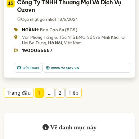
Công Ty TNHH Thương Mại Và Dịch Vụ
15
Ozovn
Cập nhật gần nhất: 18/6/2024
NGÀNH:
Bao Cao Su (BCS)
Văn Phòng Tầng 6, Tòa Nhà BMC, Số 379 Minh Khai, Q.
Hai Bà Trưng,
Hà Nội
, Việt Nam
1900055567
Gửi Email
www.feelex.vn
Trang đầu
1
...
2
Tiếp
Về danh mục này