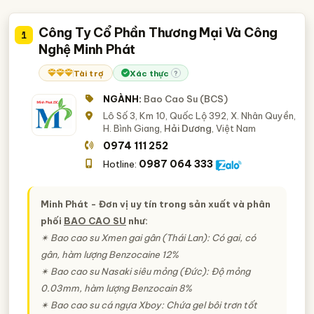
Công Ty Cổ Phần Thương Mại Và Công
1
Nghệ Minh Phát
Tài trợ
Xác thực
?
NGÀNH:
Bao Cao Su (BCS)
Lô Số 3, Km 10, Quốc Lộ 392, X. Nhân Quyền,
H. Bình Giang,
Hải Dương
, Việt Nam
0974 111 252
0987 064 333
Hotline:
Minh Phát - Đơn vị uy tín trong sản xuất và phân
phối
BAO CAO SU
như:
✴ Bao cao su Xmen gai gân (Thái Lan): Có gai, có
gân, hàm lượng Benzocaine 12%
✴ Bao cao su Nasaki siêu mỏng (Đức): Độ mỏng
0.03mm, hàm lượng Benzocain 8%
✴ Bao cao su cá ngựa Xboy: Chứa gel bôi trơn tốt