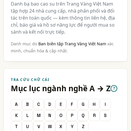
Danh bạ bao cao su trên Trang Vàng Việt Nam
tập hợp 24 nhà cung cấp, nhà phân phối và đối
tác trên toàn quốc — kèm thông tin liên hệ, địa
chỉ, báo giá và hồ sơ năng lực để người mua so
sánh và kết nối trực tiếp.
Danh mục do
Ban biên tập Trang Vàng Việt Nam
xác
minh, chuẩn hóa & cập nhật.
TRA CỨU CHỮ CÁI
Mục lục ngành nghề A → Z
?
A
B
C
D
E
F
G
H
I
K
L
M
N
O
P
Q
R
S
T
U
V
W
X
Y
Z