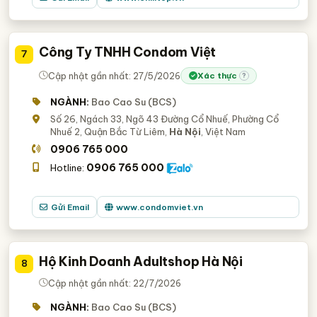
Công Ty TNHH Condom Việt
7
Cập nhật gần nhất: 27/5/2026
Xác thực
?
NGÀNH:
Bao Cao Su (BCS)
Số 26, Ngách 33, Ngõ 43 Đường Cổ Nhuế, Phường Cổ
Nhuế 2, Quận Bắc Từ Liêm,
Hà Nội
, Việt Nam
0906 765 000
0906 765 000
Hotline:
Gửi Email
www.condomviet.vn
Hộ Kinh Doanh Adultshop Hà Nội
8
Cập nhật gần nhất: 22/7/2026
NGÀNH:
Bao Cao Su (BCS)