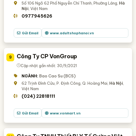
Số 106 Ngõ 62 Phố Nguyễn Chí Thanh, Phường Láng,
Hà
Nội
, Việt Nam
0977945626
Gửi Email
www.adultshophanoi.vn
Công Ty CP VonGroup
9
Cập nhật gần nhất: 30/9/2021
NGÀNH:
Bao Cao Su (BCS)
62 Trịnh Đình Cửu, P. Định Công, Q. Hoàng Mai,
Hà Nội
,
Việt Nam
(024) 22818111
Gửi Email
www.vonmart.vn