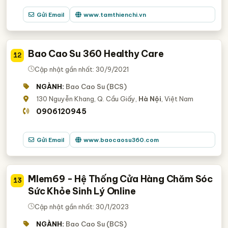
Gửi Email
www.tamthienchi.vn
Bao Cao Su 360 Healthy Care
12
Cập nhật gần nhất: 30/9/2021
NGÀNH:
Bao Cao Su (BCS)
130 Nguyễn Khang, Q. Cầu Giấy,
Hà Nội
, Việt Nam
0906120945
Gửi Email
www.baocaosu360.com
Mlem69 - Hệ Thống Cửa Hàng Chăm Sóc
13
Sức Khỏe Sinh Lý Online
Cập nhật gần nhất: 30/1/2023
NGÀNH:
Bao Cao Su (BCS)