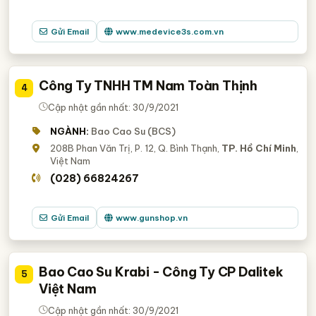
Gửi Email
www.medevice3s.com.vn
Công Ty TNHH TM Nam Toàn Thịnh
4
Cập nhật gần nhất: 30/9/2021
NGÀNH:
Bao Cao Su (BCS)
208B Phan Văn Trị, P. 12, Q. Bình Thạnh,
TP. Hồ Chí Minh
,
Việt Nam
(028) 66824267
Gửi Email
www.gunshop.vn
Bao Cao Su Krabi - Công Ty CP Dalitek
5
Việt Nam
Cập nhật gần nhất: 30/9/2021