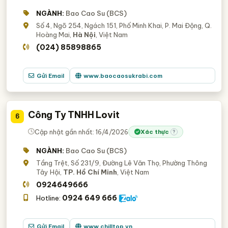
NGÀNH:
Bao Cao Su (BCS)
Số 4, Ngõ 254, Ngách 151, Phố Minh Khai, P. Mai Động, Q.
Hoàng Mai,
Hà Nội
, Việt Nam
(024) 85898865
Gửi Email
www.baocaosukrabi.com
Công Ty TNHH Lovit
6
Cập nhật gần nhất: 16/4/2026
Xác thực
?
NGÀNH:
Bao Cao Su (BCS)
Tầng Trệt, Số 231/9, Đường Lê Văn Thọ, Phường Thông
Tây Hội,
TP. Hồ Chí Minh
, Việt Nam
0924649666
0924 649 666
Hotline:
Gửi Email
www.chilltop.vn