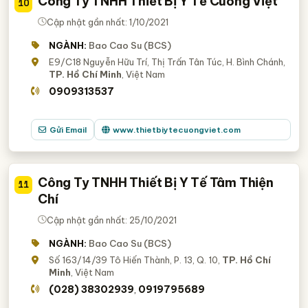
Công Ty TNHH Thiết Bị Y Tế Cường Việt
10
Cập nhật gần nhất: 1/10/2021
NGÀNH:
Bao Cao Su (BCS)
E9/C18 Nguyễn Hữu Trí, Thị Trấn Tân Túc, H. Bình Chánh,
TP. Hồ Chí Minh
, Việt Nam
0909313537
Gửi Email
www.thietbiytecuongviet.com
Công Ty TNHH Thiết Bị Y Tế Tâm Thiện
11
Chí
Cập nhật gần nhất: 25/10/2021
NGÀNH:
Bao Cao Su (BCS)
Số 163/14/39 Tô Hiến Thành, P. 13, Q. 10,
TP. Hồ Chí
Minh
, Việt Nam
(028) 38302939
0919795689
,