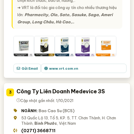
chọn kích thước, bao bì, hương,..
➔ VRT là đối tác gia công uy tín cho nhiều thương hiệu
lớn:
Pharmacity, Olo, Sato, Sasuke, Saga, Ameri
Group, Long Châu, Hà Cao,..
Gửi Email
www.vrt.com.vn
Công Ty Liên Doanh Medevice 3S
3
Cập nhật gần nhất: 1/10/2021
NGÀNH:
Bao Cao Su (BCS)
53 Quốc Lộ 13, Tổ 5, KP. 5, TT. Chơn Thành, H. Chơn
Thành,
Bình Phước
, Việt Nam
(0271) 3668711