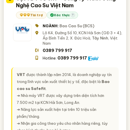
Nghệ Cao Su Việt Nam
Tài trợ
Xác thực
?
NGÀNH:
Bao Cao Su (BCS)
Lô K4, Đường Số 10, KCN Hải Sơn (GĐ 3 + 4),
Ấp Bình Tiền 2, X. Đức Hoà,
Tây Ninh
, Việt
Nam
0389 799 917
0389 799 917
Hotline:
VRT
được thành lập năm 2014, là doanh nghiệp uy tín
trong lĩnh vực sản xuất thiết bị y tế, đặc biệt là
Bao
cao su Safefit
.
➔ Nhà máy VRT được xây dựng trên diện tích hơn
7.500 m2 tại KCN Hải Sơn, Long An.
➔ Năng lực sản xuất hiện tại trên 10 triệu sản
phẩm/tháng.
➔ Nhận gia công theo yêu cho nhãn hàng riêng, tùy