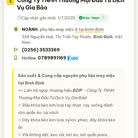
Công Ty TNHH Thương Mại Đầu Tư Dịch
1
Vụ Gia Bảo
Bo Cổ áo, Bo Cổ áo Thun, Bo Tay áo
71
Phụ Liệu Kim Loại May Mặc (khoen, khóa, ode, ri ve, móc,
Cập nhật gần nhất: 1/7/2025
Xác thực
?
64
nẹp,..)
NGÀNH:
phụ liệu may mặc
ở tại bình định
Dây Treo Nhãn Mác, Dây Treo Thẻ Bài, Ti Xỏ
57
334 Nguyễn Huệ, Thị Trấn Tuy Phước,
Bình Định
, Việt
Dây Ruy Băng, Dây Ribbon
56
Nam
(0256) 3533369
Phụ Liệu Đóng Gói May Mặc - Sản Xuất Và Cung Cấp
48
0789891169
Hotline:
Đệm Vai, Đệm Ngực
43
Vải Lưới Tricot (Vải Phụ Liệu May Mặc)
34
Sản xuất & Cung cấp nguyên phụ liệu may mặc
Băng Nhám Dính, Xé, Velcro
31
tại Bình Định
=> Liên hệ ngay thương hiệu
BZIP
- Công Ty TNHH
Dây Chống Bai, Dây MobLion Tape
21
Thương Mại Đầu Tư Dịch Vụ Gia Bảo
!
Dây Se, Dây Tim, Dây Cord
15
✧ Đầu khóa kéo kim loại tay nhọn, tay vuông dành
Phụ Liệu May Mặc Nhựa (Dây Nhựa, Khóa Nhựa, Khoen
cho quần áo, túi xách
42
Nhựa,.)
✧ Dây khóa kéo kim loại, nylon, phao, dây khóa kéo
Dây Thun Dệt (Thun Tròn, Thun Bản, Đai Thun,.)
214
ẩn
✧ Vải không dệt, keo vải, nút áo, nút quần jeans,..
NGÀNH XEM THÊM