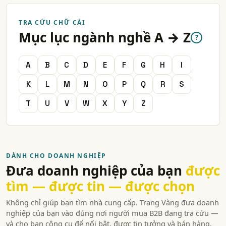
TRA CỨU CHỮ CÁI
Mục lục ngành nghề A → Z
?
A
B
C
D
E
F
G
H
I
K
L
M
N
O
P
Q
R
S
T
U
V
W
X
Y
Z
DÀNH CHO DOANH NGHIỆP
Đưa doanh nghiệp của bạn
được
tìm — được tin — được chọn
Không chỉ giúp bạn tìm nhà cung cấp. Trang Vàng đưa doanh
nghiệp của bạn vào đúng nơi người mua B2B đang tra cứu —
và cho bạn công cụ để nổi bật, được tin tưởng và bán hàng.