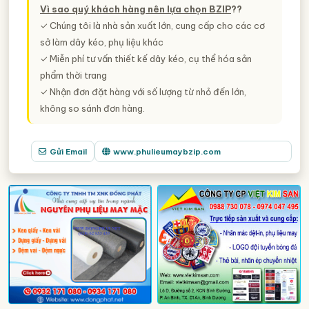
Vì sao quý khách hàng nên lựa chọn BZIP
??
Vải Sợi - Sản Xuất và Kinh Doanh
732
✓ Chúng tôi là nhà sản xuất lớn, cung cấp cho các cơ
Nhãn Mác Quần áo, Nhãn Mác May Mặc
267
sở làm dây kéo, phụ liệu khác
✓ Miễn phí tư vấn thiết kế dây kéo, cụ thể hóa sản
Chỉ May và Chỉ Thêu
207
phẩm thời trang
Bông Gòn Công Nghiệp - Gòn Bi, Gòn Tấm, Gòn Cuộn,
149
✓ Nhận đơn đặt hàng với số lượng từ nhỏ đến lớn,
Móc áo, Móc Treo Quần áo Và Các Phụ Kiện,.. - Sản Xuất
không so sánh đơn hàng.
107
Và Kinh Doanh
Da Thuộc (Da Cá Sấu, Da Bò, Trâu, Dê,..) - Nguyên Liệu Da
63
Thật
Gửi Email
www.phulieumaybzip.com
Lông, Lông Vũ - Nguyên Liệu Và Sản Phẩm
31
Gia Công Dán Vải - Dịch Vụ Gia Công Cán, Dán, Bồi Vải
29
TAG NGÀNH NGHỀ
công ty cung cấp nguyên phụ liệu ngành may mặc
nhà cung cấp nguyên phụ liệu ngành may mặc
nhà nhập khẩu phân phối nguyên phụ liệu ngành may
mặc