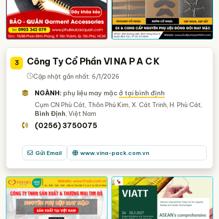
Công Ty Cổ Phần VI NA P A C K
3
Cập nhật gần nhất: 6/1/2026
NGÀNH:
phụ liệu may mặc
ở tại bình định
Cụm CN Phù Cát, Thôn Phú Kim, X. Cát Trinh, H. Phù Cát,
Bình Định
, Việt Nam
(0256) 3750075
Gửi Email
www.vina-pack.com.vn