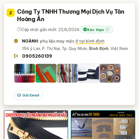
tìm mua nguyên phụ liệu ngành may mặc
Công Ty TNHH Thương Mại Dịch Vụ Tân
2
tìm nhà cung cấp nguyên phụ liệu ngành may mặc
Hoàng Ân
tìm mua nguyên liệu ngành may mặc
Cập nhật gần nhất: 22/6/2024
Xác thực
?
nhà cung cấp phụ liệu may mặc
NGÀNH:
phụ liệu may mặc
ở tại bình định
nguyên liệu ngành may mặc
156 ỷ Lan, P. Thị Nại, Tp. Quy Nhơn,
Bình Định
, Việt Nam
phụ liệu ngành may mặc
0905260139
Gửi Email