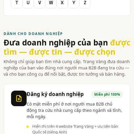
cơ sở gia công cơ khí
T
U
V
W
X
Y
Z
danh sách công ty gia công cơ khí
gia công cơ khí
cơ khí gia công
nhà sản xuất cơ khí
gia công và chế tạo cơ khí
DÀNH CHO DOANH NGHIỆP
Đưa doanh nghiệp của bạn
được
công ty gia công và chế tạo cơ khí
công ty cơ khí
tìm — được tin — được chọn
cty cơ khí
nhà máy cơ khi
Không chỉ giúp bạn tìm nhà cung cấp. Trang Vàng đưa doanh
nghiệp của bạn vào đúng nơi người mua B2B đang tra cứu —
và cho bạn công cụ để nổi bật, được tin tưởng và bán hàng.
Đăng ký doanh nghiệp
Miễn phí 100%
Có mặt miễn phí ở nơi người mua B2B chủ
động tra cứu nhà cung cấp theo ngành và tỉnh,
mỗi ngày.
Hiển thị trên 4 website Trang Vàng + ưu tiên bản
Quốc tế (tiếng Anh)