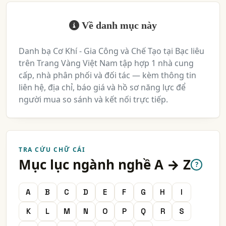
Cơ Khí Công Nghiệp (Băng Chuyền, Đường ống,..)
139
Về danh mục này
NGÀNH XEM THÊM
Khuôn Mẫu
Băng Tải - Các Công Ty Băng Tải
889
571
Danh bạ Cơ Khí - Gia Công và Chế Tạo tại Bạc liêu
Vòng Bi, Bạc Đạn
548
trên Trang Vàng Việt Nam tập hợp 1 nhà cung
cấp, nhà phân phối và đối tác — kèm thông tin
Kệ Chứa Hàng, Kệ Công Nghiệp (Kệ Kho Hàng, Sắt,
366
Thép,..)
liên hệ, địa chỉ, báo giá và hồ sơ năng lực để
người mua so sánh và kết nối trực tiếp.
Đúc Chi Tiết - Đồng, Nhôm, Sắt, Thép (Chính Xác Theo
335
Yêu Cầu)
Bồn Chứa - Bồn Chứa Hóa Chất, Xăng Dầu, áp Lực, Công
271
Nghiệp,.
Dây Chuyền Sản Xuất - Thiết Kế Và Chế Tạo
157
TRA CỨU CHỮ CÁI
Mục lục ngành nghề A → Z
Bàn Thao Tác, Bàn Lắp Ráp
99
?
Gia Công CNC, Gia Công CNC Theo Yêu Cầu
75
A
B
C
D
E
F
G
H
I
TAG NGÀNH NGHỀ
K
L
M
N
O
P
Q
R
S
gia công chế tạo cơ khí
công ty gia công cơ khí