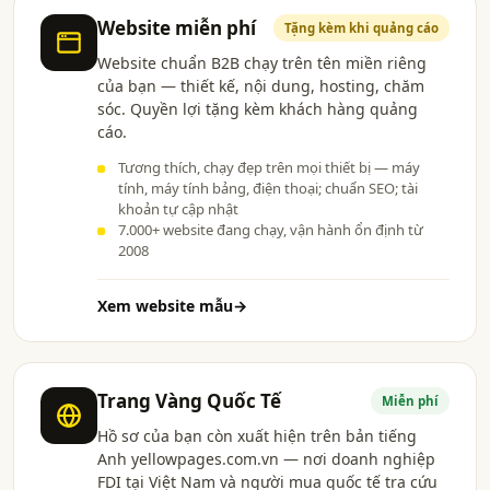
Website miễn phí
Tặng kèm khi quảng cáo
Website chuẩn B2B chạy trên tên miền riêng
của bạn — thiết kế, nội dung, hosting, chăm
sóc. Quyền lợi tặng kèm khách hàng quảng
cáo.
Tương thích, chạy đẹp trên mọi thiết bị — máy
tính, máy tính bảng, điện thoại; chuẩn SEO; tài
khoản tự cập nhật
7.000+ website đang chạy, vận hành ổn định từ
2008
Xem website mẫu
→
Trang Vàng Quốc Tế
Miễn phí
Hồ sơ của bạn còn xuất hiện trên bản tiếng
Anh yellowpages.com.vn — nơi doanh nghiệp
FDI tại Việt Nam và người mua quốc tế tra cứu