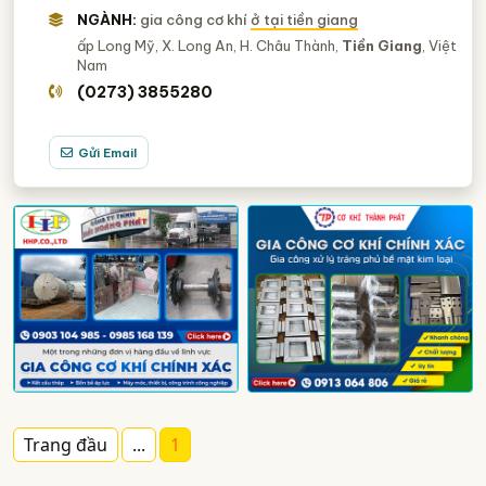
Cơ Khí Công Nghiệp (Băng Chuyền, Đường ống,..)
139
NGÀNH:
gia công cơ khí
ở tại tiền giang
ấp Long Mỹ, X. Long An, H. Châu Thành,
Tiền Giang
, Việt
NGÀNH XEM THÊM
Nam
(0273) 3855280
Khuôn Mẫu
Băng Tải - Các Công Ty Băng Tải
890
571
Vòng Bi, Bạc Đạn
548
Gửi Email
Kệ Chứa Hàng, Kệ Công Nghiệp (Kệ Kho Hàng, Sắt,
366
Thép,..)
Đúc Chi Tiết - Đồng, Nhôm, Sắt, Thép (Chính Xác Theo
335
Yêu Cầu)
Bồn Chứa - Bồn Chứa Hóa Chất, Xăng Dầu, áp Lực, Công
271
Nghiệp,.
Dây Chuyền Sản Xuất - Thiết Kế Và Chế Tạo
157
Bàn Thao Tác, Bàn Lắp Ráp
99
Gia Công CNC, Gia Công CNC Theo Yêu Cầu
75
TAG NGÀNH NGHỀ
Trang đầu
...
1
gia công chế tạo cơ khí
công ty gia công cơ khí