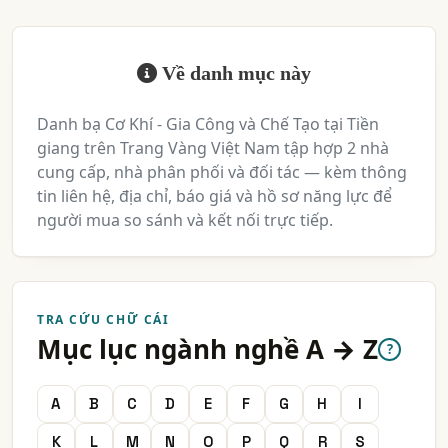
cơ sở gia công cơ khí
danh sách công ty gia công cơ khí
gia công cơ khí
cơ khí gia công
nhà sản xuất cơ khí
Về danh mục này
gia công và chế tạo cơ khí
Danh bạ Cơ Khí - Gia Công và Chế Tạo tại Tiền
công ty gia công và chế tạo cơ khí
công ty cơ khí
giang trên Trang Vàng Việt Nam tập hợp 2 nhà
cty cơ khí
nhà máy cơ khi
cung cấp, nhà phân phối và đối tác — kèm thông
tin liên hệ, địa chỉ, báo giá và hồ sơ năng lực để
người mua so sánh và kết nối trực tiếp.
TRA CỨU CHỮ CÁI
Mục lục ngành nghề A → Z
?
A
B
C
D
E
F
G
H
I
K
L
M
N
O
P
Q
R
S