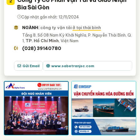
2
dịch vụ vận tải
công ty vận tải tại hà nội
Bia Sài Gòn
công ty vận tải ở hồ chí minh
Cập nhật gần nhất: 12/11/2024
công ty vận tải ở đồng nai
NGÀNH:
công ty vận tải
ở tại thái bình
công ty vận tải ở bình dương
Tầng 8, Số 08 Nam Kỳ Khởi Nghĩa, P. Nguyễn Thái Bình, Q.
1,
TP. Hồ Chí Minh
, Việt Nam
công ty vận tải ở hải phòng
(028) 39140780
công ty vận tải ở vĩnh phúc
công ty vận tải ở bắc ninh
công ty vận tải ở vĩnh phúc
Gửi Email
www.sabetranjsc.com