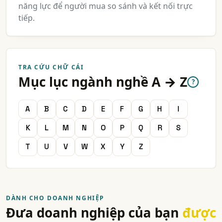
năng lực để người mua so sánh và kết nối trực
tiếp.
TRA CỨU CHỮ CÁI
Mục lục ngành nghề A → Z
?
A
B
C
D
E
F
G
H
I
K
L
M
N
O
P
Q
R
S
T
U
V
W
X
Y
Z
DÀNH CHO DOANH NGHIỆP
Đưa doanh nghiệp của bạn
được