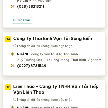
Hồ Chí Minh
, Việt Nam
(028) 38213211
Gửi Email
Công Ty Thái Bình Vận Tải Sông Biển
14
Thông tin đã lâu không được cập nhật
NGÀNH:
công ty vận tải
ở tại thái bình
2 Lý Thường Kiệt, P. Lê Hồng Phong,
Thái Bình
, Việt Nam
(0227) 3731549
Liên Thao - Công Ty TNHH Vận Tải Tiếp
15
Vận Liên Thao
Thông tin đã lâu không được cập nhật
NGÀNH:
công ty vận tải
ở tại thái bình