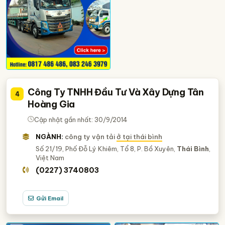
Công Ty TNHH Đầu Tư Và Xây Dựng Tân
4
Hoàng Gia
Cập nhật gần nhất: 30/9/2014
NGÀNH:
công ty vận tải
ở tại thái bình
Số 21/19, Phố Đỗ Lý Khiêm, Tổ 8, P. Bồ Xuyên,
Thái Bình
,
Việt Nam
(0227) 3740803
Gửi Email