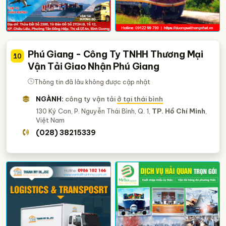
Phú Giang - Công Ty TNHH Thương Mại
10
Vận Tải Giao Nhận Phú Giang
Thông tin đã lâu không được cập nhật
NGÀNH:
công ty vận tải
ở tại thái bình
130 Ký Con, P. Nguyễn Thái Bình, Q. 1,
TP. Hồ Chí Minh
,
Việt Nam
(028) 38215339