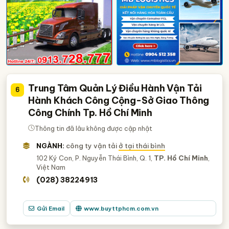
Trung Tâm Quản Lý Điều Hành Vận Tải
6
Hành Khách Công Cộng-Sở Giao Thông
Công Chính Tp. Hồ Chí Minh
Thông tin đã lâu không được cập nhật
NGÀNH:
công ty vận tải
ở tại thái bình
102 Ký Con, P. Nguyễn Thái Bình, Q. 1,
TP. Hồ Chí Minh
,
Việt Nam
(028) 38224913
Gửi Email
www.buyttphcm.com.vn