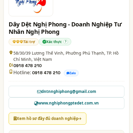
Dây Dệt Nghị Phong - Doanh Nghiệp Tư
Nhân Nghị Phong
Tài trợ
Xác thực
?
58/30/39 Lương Thế Vinh, Phường Phú Thạnh,
TP. Hồ
Chí Minh
, Việt Nam
0918 478 210
Hotline:
0918 478 210
Zalo
dntnnghiphong@gmail.com
www.nghiphongptedet.com.vn
Xem hồ sơ đầy đủ doanh nghiệp