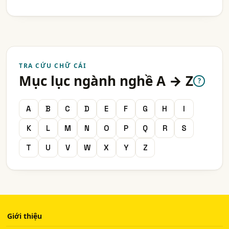
TRA CỨU CHỮ CÁI
Mục lục ngành nghề A → Z
?
A
B
C
D
E
F
G
H
I
K
L
M
N
O
P
Q
R
S
T
U
V
W
X
Y
Z
Giới thiệu