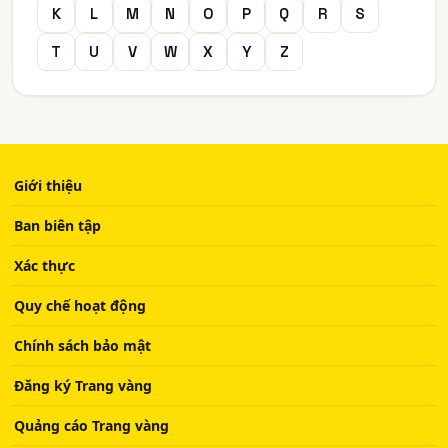
K
L
M
N
O
P
Q
R
S
T
U
V
W
X
Y
Z
Giới thiệu
Ban biên tập
Xác thực
Quy chế hoạt động
Chính sách bảo mật
Đăng ký Trang vàng
Quảng cáo Trang vàng