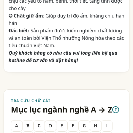
chịu các yếu tố nấm, bệnh, thời tiết, tăng tính dược
cho cây
✪
Chất giữ ẩm
: Giúp duy trì độ ẩm, kháng chịu hạn
hán
Đặc biệt
:
Sản phẩm được kiểm nghiệm chất lượng
và an toàn bởi Viện Thổ nhưỡng Nông hóa theo các
tiêu chuẩn Việt Nam.
Quý khách hàng có nhu cầu vui lòng liên hệ qua
hotline để tư vấn và đặt hàng!
TRA CỨU CHỮ CÁI
Mục lục ngành nghề A → Z
?
A
B
C
D
E
F
G
H
I