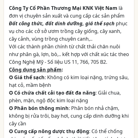
Công Ty Cổ Phần Thương Mại KNK Việt Nam
là
đơn vị chuyên sản xuất và cung cấp các sản phẩm
Đất công thức, đất dinh dưỡng, giá thể sạch
phục
vụ cho các cở sở ươm trồng cây giống, cây xanh,
cây cảnh, vùng trồng chuyên canh,..
Với các thành phần chính từ chất thải chăn nuôi
như phân gà, lợn, bò,.. kết hợp với chất xúc tác theo
Công Nghệ Mỹ - Số liệu US 11, 766, 705 B2.
Công dụng sản phẩm
:
✪
Giá thể sạch
: Không có kim loại nặng, trứng sâu,
hạt cỏ, mầm bệnh
✪
Có chứa chất cải tạo đất đa năng
: Giải chua,
phèn, mặn, ngộ độc kim loại nặng
✪
Phân bón thông minh
: Phân bón nhả chậm,
không bị rửa trôi, bay hơi, cung cấp dinh dưỡng khi
cây cần
✪
Cung cấp nông dược thụ động
: Có thể chống