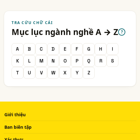
TRA CỨU CHỮ CÁI
Mục lục ngành nghề A → Z
?
A
B
C
D
E
F
G
H
I
K
L
M
N
O
P
Q
R
S
T
U
V
W
X
Y
Z
Giới thiệu
Ban biên tập
Xác thực