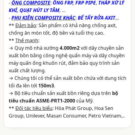
-
ỐNG COMPOSITE
:
ỐNG FRP, FRP PIPE
,
THÁP XỬ LÝ
KHÍ, QUẠT HÚT LY TÂM
, …
-
PHỤ KIỆN COMPOSITE KHÁC
:
BỂ TẨY RỬA AXIT
,..
**
Đảm bảo
: Sản phẩm có khả năng chống axit,
chống ăn mòn tốt, độ bền và tuổi thọ cao.
**
Thế mạnh
:
→ Quy mô nhà xường
4.000m2
với dây chuyền sản
xuất bồn bằng công nghệ quấn máy và dây chuyền
máy quấn ống khuôn rút, đảm bảo quy trình sản
xuất chất lượng.
→ Chúng tôi có thể sản xuất bồn chứa với dung tích
tối đa lên tới
150m3
.
→ Bộ tiêu chuẩn sản xuất bồn riêng dựa trên
bộ
tiêu chuẩn ASME-PRT1-2000
của Mỹ.
**
Đối tác tiêu biểu
: Hòa Phát Group, Hoa Sen
Group, Unilever, Masan Consumer, Petro Vietnam,..