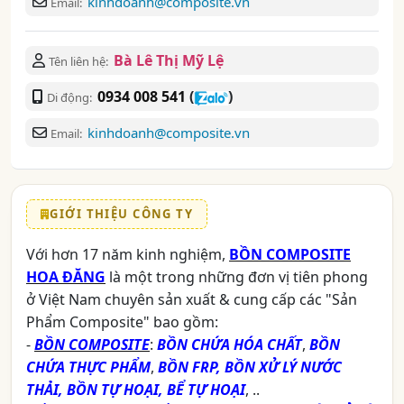
kinhdoanh@composite.vn
Email:
Bà Lê Thị Mỹ Lệ
Tên liên hệ:
0934 008 541
(
)
Di động:
kinhdoanh@composite.vn
Email:
GIỚI THIỆU CÔNG TY
Với hơn 17 năm kinh nghiệm,
BỒN COMPOSITE
HOA ĐĂNG
là một trong những đơn vị tiên phong
ở Việt Nam chuyên sản xuất & cung cấp các "Sản
Phẩm Composite" bao gồm:
-
BỒN COMPOSITE
:
BỒN CHỨA HÓA CHẤT
,
BỒN
CHỨA THỰC PHẨM
,
BỒN FRP, BỒN XỬ LÝ NƯỚC
THẢI, BỒN TỰ HOẠI, BỂ TỰ HOẠI
, ..