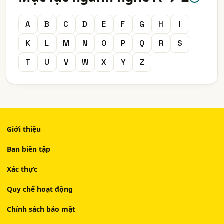
A
B
C
D
E
F
G
H
I
K
L
M
N
O
P
Q
R
S
T
U
V
W
X
Y
Z
Giới thiệu
Ban biên tập
Xác thực
Quy chế hoạt động
Chính sách bảo mật