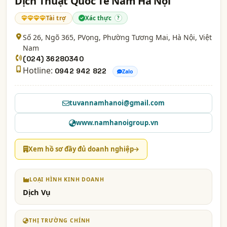
Dịch Thuật Quốc Tế Nam Hà Nội
Tài trợ
Xác thực
?
Số 26, Ngõ 365, PVọng, Phường Tương Mai,
Hà Nội
, Việt
Nam
(024) 36280340
Hotline:
0942 942 822
Zalo
tuvannamhanoi@gmail.com
www.namhanoigroup.vn
Xem hồ sơ đầy đủ doanh nghiệp
LOẠI HÌNH KINH DOANH
Dịch Vụ
THỊ TRƯỜNG CHÍNH