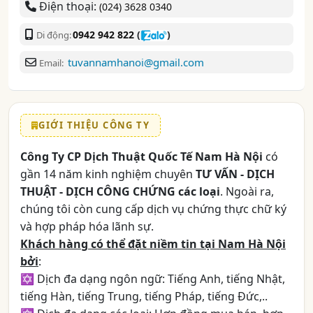
Điện thoại:
(024) 3628 0340
0942 942 822
(
)
Di động:
tuvannamhanoi@gmail.com
Email:
GIỚI THIỆU CÔNG TY
Công Ty CP Dịch Thuật Quốc Tế Nam Hà Nội
có
gần 14 năm kinh nghiệm chuyên
TƯ VẤN - DỊCH
THUẬT - DỊCH CÔNG CHỨNG
các loại
. Ngoài ra,
chúng tôi còn cung cấp dịch vụ chứng thực chữ ký
và hợp pháp hóa lãnh sự.
Khách hàng có thể đặt niềm tin tại Nam Hà Nội
bởi
:
✡ Dịch đa dạng ngôn ngữ: Tiếng Anh, tiếng Nhật,
tiếng Hàn, tiếng Trung, tiếng Pháp, tiếng Đức,..