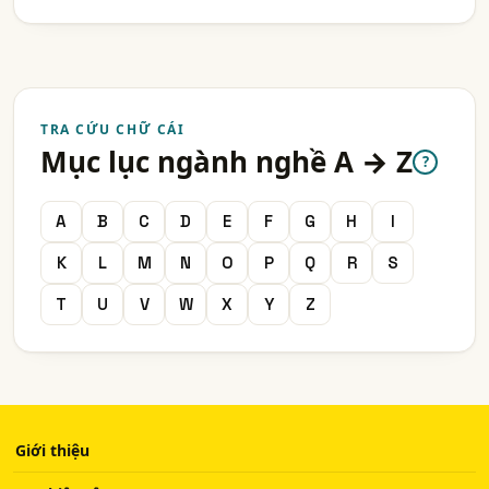
TRA CỨU CHỮ CÁI
Mục lục ngành nghề A → Z
?
A
B
C
D
E
F
G
H
I
K
L
M
N
O
P
Q
R
S
T
U
V
W
X
Y
Z
Giới thiệu