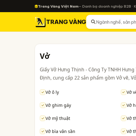
Trang Vàng Việt Nam
— Danh bạ doanh nghiệp B2B · 
TRANG VÀNG
Vở
Giấy Vở Hưng Thịnh - Công Ty TNHH Hưng 
Định, cung cấp 22 sản phẩm gồm Vở vẽ, Vở 
Vở ô ly
Vở v
Vở ghim gáy
Vở h
Vở mỹ thuật
Vở t
Vở bìa vân sần
Vở t