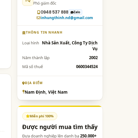
TQ
Phó giám đốc
0948 537 888
Zalo
inhungthinh.nd@gmail.com
THÔNG TIN NHANH
Loại hình
Nhà Sản Xuất, Công Ty Dịch
Vụ
Năm thành lập
2002
Mã số thuế
0600344524
ĐỊA ĐIỂM
Nam Định, Việt Nam
Miễn phí 100%
Được người mua tìm thấy
Đưa doanh nghiệp lên danh bạ
250.000+