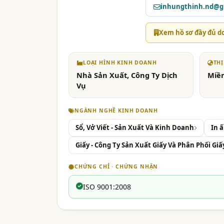
inhungthinh.nd@g
Xem hồ sơ đầy đủ d
LOẠI HÌNH KINH DOANH
TH
Nhà Sản Xuất, Công Ty Dịch
Miề
Vụ
NGÀNH NGHỀ KINH DOANH
Sổ, Vở Viết - Sản Xuất Và Kinh Doanh
In ấ
Giấy - Công Ty Sản Xuất Giấy Và Phân Phối Giấ
CHỨNG CHỈ · CHỨNG NHẬN
ISO 9001:2008