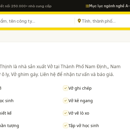
Mục lục ngành nghề A
Kết nối 250.000+ nhà cung cấp
Thịnh là nhà sản xuất Vở tại Thành Phố Nam Định,, Nam
ô ly, Vở ghim gáy. Liên hệ để nhận tư vấn và báo giá.
ẽ
Vở ghi chép
ọc sinh
Vở kẻ ngang
hiết kế
Vở vẽ lò xo
hần tượng
Tập vở học sinh