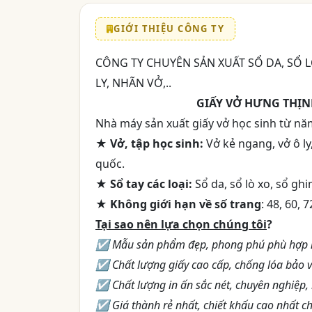
GIỚI THIỆU CÔNG TY
CÔNG TY CHUYÊN SẢN XUẤT SỔ DA, SỔ L
LY, NHÃN VỞ,..
GIẤY VỞ HƯNG THỊN
Nhà máy sản xuất giấy vở học sinh từ nă
★ Vở, tập học sinh:
Vở kẻ ngang, vở ô ly
quốc.
★ Sổ tay các loại:
Sổ da, sổ lò xo, sổ ghi
★ Không giới hạn về số trang
: 48, 60, 
Tại sao nên lựa chọn chúng tôi
?
☑ Mẫu sản phẩm đẹp, phong phú phù hợp n
☑ Chất lượng giấy cao cấp, chống lóa bảo 
☑ Chất lượng in ấn sắc nét, chuyên nghiệp, 
☑ Giá thành rẻ nhất, chiết khấu cao nhất c