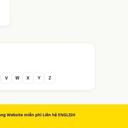
V
W
X
Y
Z
àng
·
Website miễn phí
·
Liên hệ
·
ENGLISH