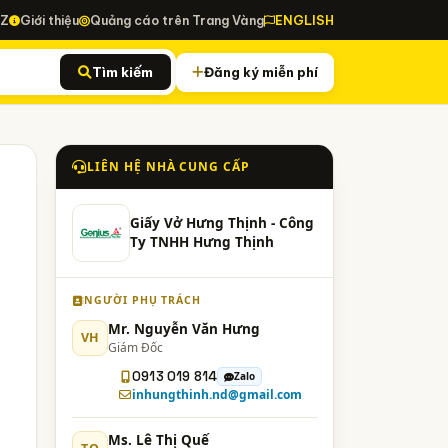
-Z
Giới thiệu
Quảng cáo trên Trang Vàng
ENGLISH
Tìm kiếm
Đăng ký miễn phí
LIÊN HỆ NHÀ CUNG CẤP
Giấy Vở Hưng Thịnh - Công
Ty TNHH Hưng Thịnh
NGƯỜI PHỤ TRÁCH
Mr. Nguyễn Văn Hưng
VH
Giám Đốc
0913 019 814
Zalo
inhungthinh.nd@gmail.com
Ms. Lê Thị Quế