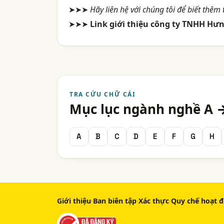
➤➤➤
Hãy liên hệ với chúng tôi để biết thêm t
➤➤➤
Link giới thiệu công ty TNHH Hưn
TRA CỨU CHỮ CÁI
Mục lục ngành nghề A 
A
B
C
D
E
F
G
H
Giới thiệu
·
Ban biên tập
·
Xác thực
·
Quy chế hoạt 