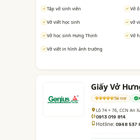
Tập vở sinh viên
Vở ô
Vở viết học sinh
vở v
Vở học sinh Hưng Thịnh
Vở h
Vở viết in hình ảnh trường
Giấy Vở Hưn
Tài trợ
Lô 74 + 76, CCN An X
0913 019 814
Hotline:
0948 537 