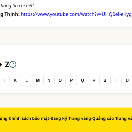
hông tin chi tiết!
g Thịnh:
https://www.youtube.com/watch?v=UHQ0eI-eKyg
→ Z
?
I
K
L
M
N
O
P
Q
R
S
T
U
động
·
Chính sách bảo mật
·
Đăng ký Trang vàng
·
Quảng cáo Trang v