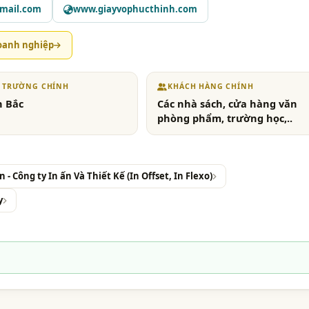
mail.com
www.giayvophucthinh.com
oanh nghiệp
Ị TRƯỜNG CHÍNH
KHÁCH HÀNG CHÍNH
n Bắc
Các nhà sách, cửa hàng văn
phòng phẩm, trường học,..
n - Công ty In ấn Và Thiết Kế (In Offset, In Flexo)
y