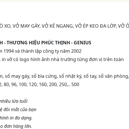
Ò XO, VỞ MAY GÁY, VỞ KẺ NGANG, VỞ ÉP KEO ĐA LỚP, VỞ 
H - THƯƠNG HIỆU PHÚC THỊNH - GENIUS
m 1994 và thành lập công ty năm 2002
, in vở có logo hình ảnh nhà trường từng đơn vị trên toàn
m, sổ may gáy, sổ bìa cứng, sổ nhật ký, sổ tay, sổ văn phòng,
72, 80, 96, 100, 120, 160, 200, 250,.. 500
hiều lứa tuổi
vệ đôi mắt của bạn
hình in đa dạng.
ho đơn hàng lớn.