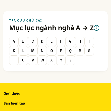
TRA CỨU CHỮ CÁI
Mục lục ngành nghề A → Z
?
A
B
C
D
E
F
G
H
I
K
L
M
N
O
P
Q
R
S
T
U
V
W
X
Y
Z
Giới thiệu
Ban biên tập