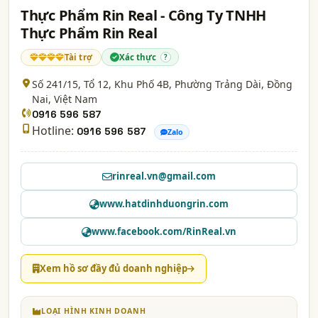
Thực Phẩm Rin Real - Công Ty TNHH
Thực Phẩm Rin Real
Tài trợ
Xác thực
?
Số 241/15, Tổ 12, Khu Phố 4B, Phường Trảng Dài,
Đồng
Nai
, Việt Nam
0916 596 587
Hotline:
0916 596 587
Zalo
rinreal.vn@gmail.com
www.hatdinhduongrin.com
www.facebook.com/RinReal.vn
Xem hồ sơ đầy đủ doanh nghiệp
LOẠI HÌNH KINH DOANH