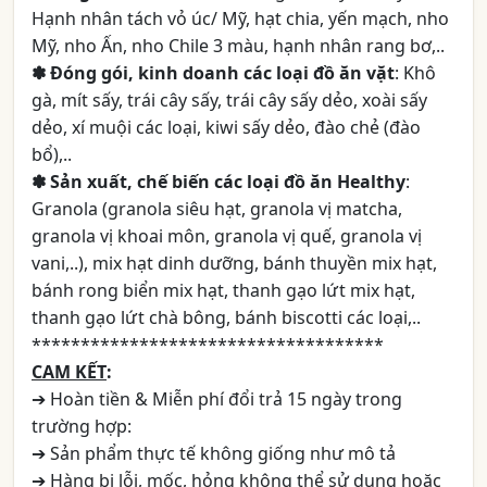
Hạnh nhân tách vỏ úc/ Mỹ, hạt chia, yến mạch, nho
Mỹ, nho Ấn, nho Chile 3 màu, hạnh nhân rang bơ,..
✽ Đóng gói, kinh doanh các loại đồ ăn vặt
: Khô
gà, mít sấy, trái cây sấy, trái cây sấy dẻo, xoài sấy
dẻo, xí muội các loại, kiwi sấy dẻo, đào chẻ (đào
bổ),..
✽ Sản xuất, chế biến các loại đồ ăn Healthy
:
Granola (granola siêu hạt, granola vị matcha,
granola vị khoai môn, granola vị quế, granola vị
vani,..), mix hạt dinh dưỡng, bánh thuyền mix hạt,
bánh rong biển mix hạt, thanh gạo lứt mix hạt,
thanh gạo lứt chà bông, bánh biscotti các loại,..
************************************
CAM KẾT
:
➔ Hoàn tiền & Miễn phí đổi trả 15 ngày trong
trường hợp:
➔ Sản phẩm thực tế không giống như mô tả
➔ Hàng bị lỗi, mốc, hỏng không thể sử dụng hoặc