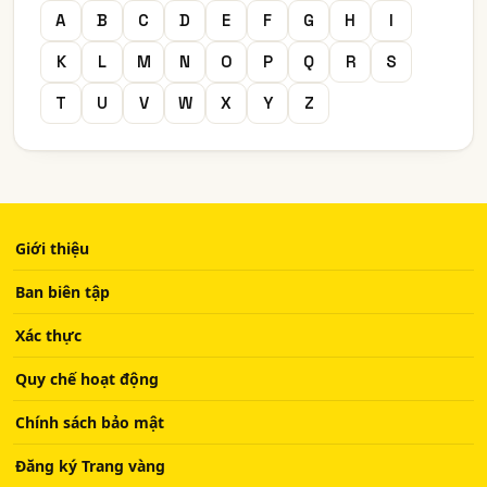
A
B
C
D
E
F
G
H
I
K
L
M
N
O
P
Q
R
S
T
U
V
W
X
Y
Z
Giới thiệu
Ban biên tập
Xác thực
Quy chế hoạt động
Chính sách bảo mật
Đăng ký Trang vàng