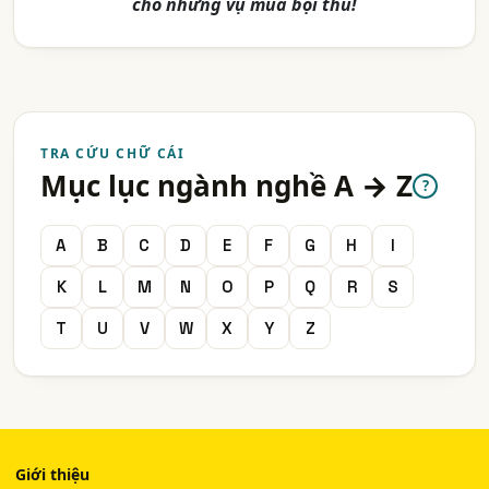
cho những vụ mùa bội thu!
TRA CỨU CHỮ CÁI
Mục lục ngành nghề A → Z
?
A
B
C
D
E
F
G
H
I
K
L
M
N
O
P
Q
R
S
T
U
V
W
X
Y
Z
Giới thiệu