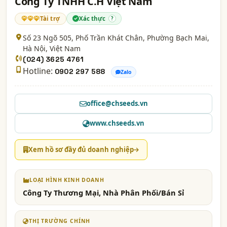
Công Ty TNHH C.H Việt Nam
Tài trợ
Xác thực
?
Số 23 Ngõ 505, Phố Trần Khát Chân, Phường Bạch Mai,
Hà Nội
, Việt Nam
(024) 3625 4761
Hotline:
0902 297 588
Zalo
office@chseeds.vn
www.chseeds.vn
Xem hồ sơ đầy đủ doanh nghiệp
LOẠI HÌNH KINH DOANH
Công Ty Thương Mại, Nhà Phân Phối/Bán Sỉ
THỊ TRƯỜNG CHÍNH