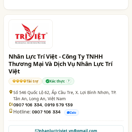
Nhân Lực Trí Việt - Công Ty TNHH
Thương Mại Và Dịch Vụ Nhân Lực Trí
Việt
Tài trợ
Xác thực
?
Số 546 Quốc Lộ 62, Ấp Cầu Tre, X. Lợi Bình Nhơn, TP.
Tân An,
Long An
, Việt Nam
,
0907 106 334
0919 579 139
Hotline:
0907 106 334
Zalo
nhanluctriviet.vn@gmail.com