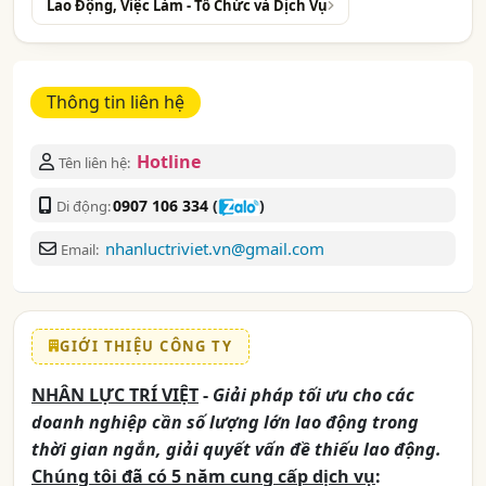
Lao Động, Việc Làm - Tổ Chức và Dịch Vụ
Thông tin liên hệ
Hotline
Tên liên hệ:
0907 106 334
(
)
Di động:
nhanluctriviet.vn@gmail.com
Email:
GIỚI THIỆU CÔNG TY
NHÂN LỰC TRÍ VIỆT
-
Giải pháp tối ưu cho các
doanh nghiệp cần số lượng lớn lao động trong
thời gian ngắn, giải quyết vấn đề thiếu lao động.
Chúng tôi đã có 5 năm cung cấp dịch vụ
: