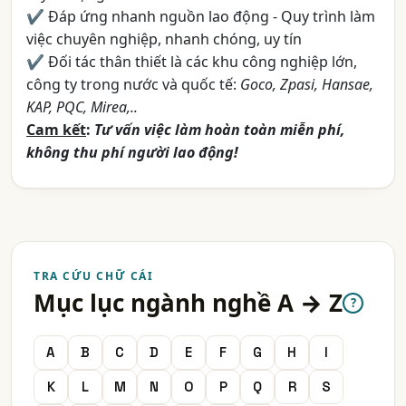
✔ Đáp ứng nhanh nguồn lao động - Quy trình làm
việc chuyên nghiệp, nhanh chóng, uy tín
✔ Đối tác thân thiết là các khu công nghiệp lớn,
công ty trong nước và quốc tế:
Goco, Zpasi, Hansae,
KAP, PQC, Mirea,..
Cam kết
:
Tư vấn việc làm hoàn toàn miễn phí,
không thu phí người lao động!
TRA CỨU CHỮ CÁI
Mục lục ngành nghề A → Z
?
A
B
C
D
E
F
G
H
I
K
L
M
N
O
P
Q
R
S