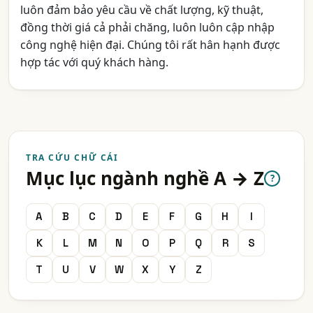
luôn đảm bảo yêu cầu về chất lượng, kỹ thuật,
đồng thời giá cả phải chăng, luôn luôn cập nhập
công nghệ hiện đại. Chúng tôi rất hân hạnh được
hợp tác với quý khách hàng.
TRA CỨU CHỮ CÁI
Mục lục ngành nghề A → Z
?
A
B
C
D
E
F
G
H
I
K
L
M
N
O
P
Q
R
S
T
U
V
W
X
Y
Z