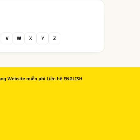
V
W
X
Y
Z
àng
·
Website miễn phí
·
Liên hệ
·
ENGLISH