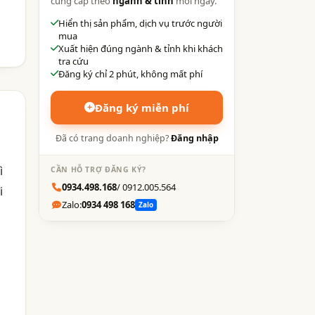
cung cấp theo
ngành & tỉnh
mỗi ngày.
Hiển thị sản phẩm, dịch vụ trước người
mua
Xuất hiện đúng ngành & tỉnh khi khách
tra cứu
Đăng ký chỉ 2 phút, không mất phí
Đăng ký miễn phí
Đã có trang doanh nghiệp?
Đăng nhập
ì
CẦN HỖ TRỢ ĐĂNG KÝ?
0934.498.168
/ 0912.005.564
i
Zalo:
0934 498 168
Zalo