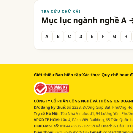
TRA CỨU CHỮ CÁI
Mục lục ngành nghề A 
A
B
C
D
E
F
G
H
Giới thiệu
·
Ban biên tập
·
Xác thực
·
Quy chế hoạt 
CÔNG TY CỔ PHẦN CÔNG NGHỆ VÀ THÔNG TIN DOANH
Đ/c đăng ký thuế:
Số 222B, Đường Giáp Bát, Phường Hoà
Trụ sở Hà Nội:
Tòa Nhà Vinafood1, 94 Lương Yên, Phường
VPGD TP.HCM:
Lầu 4, Bách Việt Building, 65 Trần Quốc 
ĐKKD-MST số:
0104478506 - Do: Sở Kế Hoạch & Đầu Tư H
Điện Thoại:
024. 3636 9512/18 -
E-mail:
contact@trangv