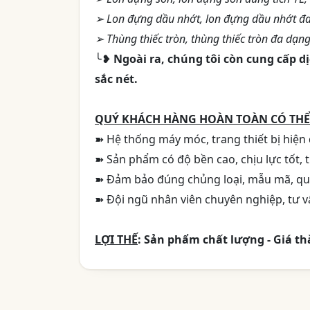
➢ Lon đựng dầu nhớt, lon đựng dầu nhớt đa d
➢ Thùng thiếc tròn, thùng thiếc tròn đa dạng
╰❥
Ngoài ra, chúng tôi còn cung cấp dị
sắc nét.
QUÝ KHÁCH HÀNG HOÀN TOÀN CÓ THỂ 
➽ Hệ thống máy móc, trang thiết bị hiện 
➽ Sản phẩm có độ bền cao, chịu lực tốt, 
➽ Đảm bảo đúng chủng loại, mẫu mã, quy
➽ Đội ngũ nhân viên chuyên nghiệp, tư vấ
LỢI THẾ
:
Sản phẩm chất lượng - Giá th