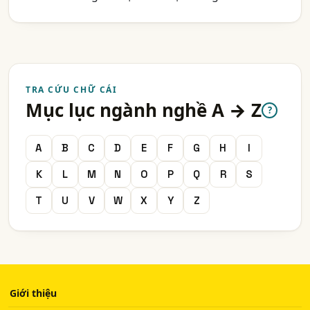
TRA CỨU CHỮ CÁI
Mục lục ngành nghề A → Z
?
A
B
C
D
E
F
G
H
I
K
L
M
N
O
P
Q
R
S
T
U
V
W
X
Y
Z
Giới thiệu