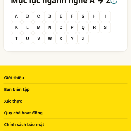
Mục lục ngành nghề A → Z
?
A
B
C
D
E
F
G
H
I
K
L
M
N
O
P
Q
R
S
T
U
V
W
X
Y
Z
Giới thiệu
Ban biên tập
Xác thực
Quy chế hoạt động
Chính sách bảo mật