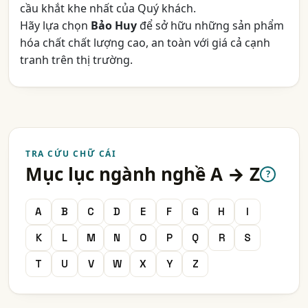
cầu khắt khe nhất của Quý khách.
Hãy lựa chọn
Bảo Huy
để sở hữu những sản phẩm
hóa chất chất lượng cao, an toàn với giá cả cạnh
tranh trên thị trường.
TRA CỨU CHỮ CÁI
Mục lục ngành nghề A → Z
?
A
B
C
D
E
F
G
H
I
K
L
M
N
O
P
Q
R
S
T
U
V
W
X
Y
Z