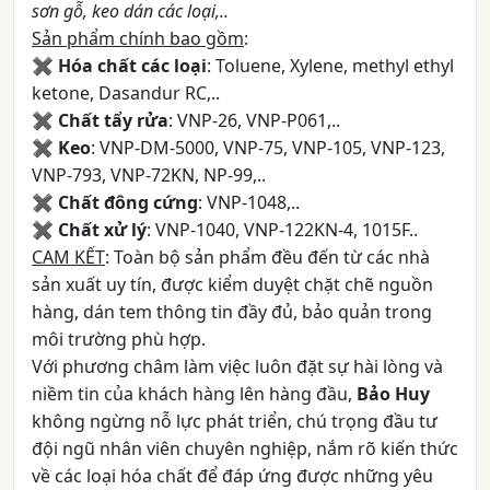
sơn gỗ, keo dán các loại,..
Sản phẩm chính bao gồm
:
✖
Hóa chất các loại
: Toluene, Xylene, methyl ethyl
ketone, Dasandur RC,..
✖
Chất tẩy rửa
: VNP-26, VNP-P061,..
✖
Keo
: VNP-DM-5000, VNP-75, VNP-105, VNP-123,
VNP-793, VNP-72KN, NP-99,..
✖
Chất đông cứng
: VNP-1048,..
✖
Chất xử lý
: VNP-1040, VNP-122KN-4, 1015F..
CAM KẾT
: Toàn bộ sản phẩm đều đến từ các nhà
sản xuất uy tín, được kiểm duyệt chặt chẽ nguồn
hàng, dán tem thông tin đầy đủ, bảo quản trong
môi trường phù hợp.
Với phương châm làm việc luôn đặt sự hài lòng và
niềm tin của khách hàng lên hàng đầu,
Bảo Huy
không ngừng nỗ lực phát triển, chú trọng đầu tư
đội ngũ nhân viên chuyên nghiệp, nắm rõ kiến thức
về các loại hóa chất để đáp ứng được những yêu