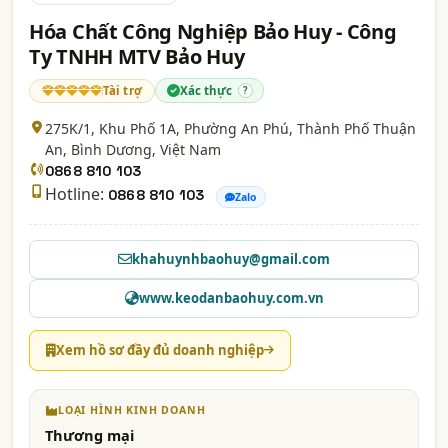
Hóa Chất Công Nghiệp Bảo Huy - Công
Ty TNHH MTV Bảo Huy
Tài trợ
Xác thực
?
275K/1, Khu Phố 1A, Phường An Phú, Thành Phố Thuận
An,
Bình Dương
, Việt Nam
0868 810 103
Hotline:
0868 810 103
Zalo
khahuynhbaohuy@gmail.com
www.keodanbaohuy.com.vn
Xem hồ sơ đầy đủ doanh nghiệp
LOẠI HÌNH KINH DOANH
Thương mại