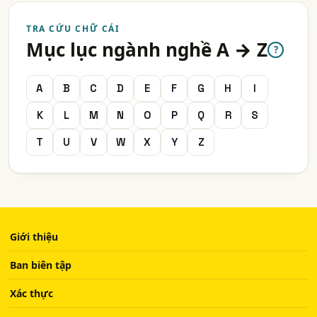
TRA CỨU CHỮ CÁI
Mục lục ngành nghề A → Z
?
A
B
C
D
E
F
G
H
I
K
L
M
N
O
P
Q
R
S
T
U
V
W
X
Y
Z
Giới thiệu
Ban biên tập
Xác thực