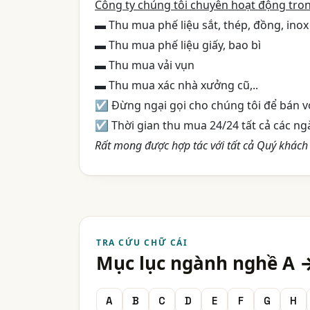
Công ty chúng tôi chuyên hoạt động tron
▬ Thu mua phế liệu sắt, thép, đồng, inox
▬ Thu mua phế liệu giấy, bao bì
▬ Thu mua vải vụn
▬ Thu mua xác nhà xưởng cũ,..
☑ Đừng ngại gọi cho chúng tôi để bán với
☑ Thời gian thu mua 24/24 tất cả các ng
Rất mong được hợp tác với tất cả Quý khách
TRA CỨU CHỮ CÁI
Mục lục ngành nghề A 
A
B
C
D
E
F
G
H