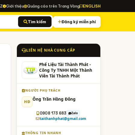
-Z
Giới thiệu
Quảng cáo trên Trang Vàng
ENGLISH
Tìm kiếm
Đăng ký miễn phí
LIÊN HỆ NHÀ CUNG CẤP
Phế Liệu Tài Thành Phát -
Công Ty TNHH Một Thành
Viên Tài Thành Phát
NGƯỜI PHỤ TRÁCH
Ông Trần Hồng Đông
HĐ
0908 173 683
Zalo
taithanhphat@gmail.com
THÔNG TIN NHANH