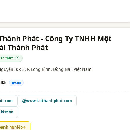
 Thành Phát - Công Ty TNHH Một
ài Thành Phát
Xác thực
?
uyên, KP. 3, P. Long Bình,
Đồng Nai
, Việt Nam
683
Zalo
il.com
www.taithanhphat.com
bizz.vn
oanh nghiệp