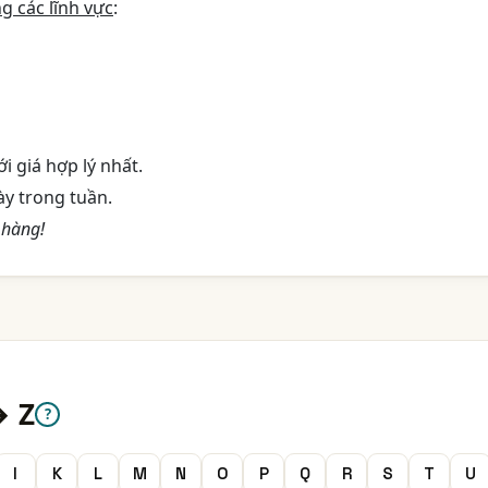
g các lĩnh vực
:
 giá hợp lý nhất.
ày trong tuần.
 hàng!
→ Z
?
I
K
L
M
N
O
P
Q
R
S
T
U