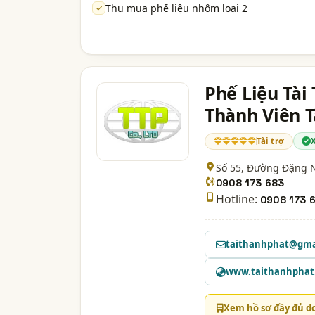
Thu mua phế liệu nhôm loại 2
Phế Liệu Tài
Thành Viên T
Tài trợ
Số 55, Đường Đặng Ng
0908 173 683
Hotline:
0908 173 
taithanhphat@gma
www.taithanhphat.
Xem hồ sơ đầy đủ d