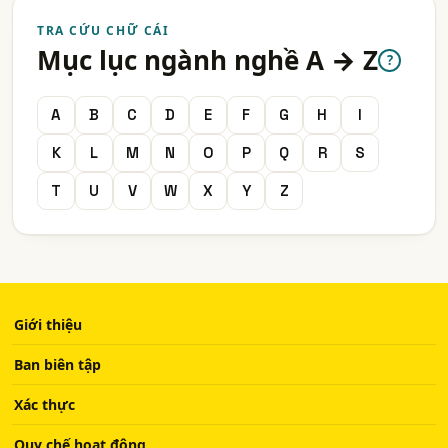
TRA CỨU CHỮ CÁI
Mục lục ngành nghề A → Z
?
A
B
C
D
E
F
G
H
I
K
L
M
N
O
P
Q
R
S
T
U
V
W
X
Y
Z
Giới thiệu
Ban biên tập
Xác thực
Quy chế hoạt động