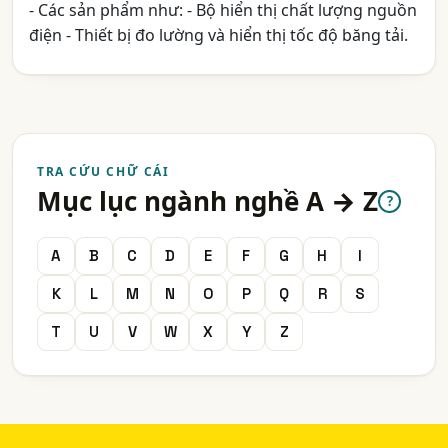
- Các sản phẩm như: - Bộ hiển thị chất lượng nguồn
điện - Thiết bị đo lường và hiển thị tốc độ băng tải.
TRA CỨU CHỮ CÁI
Mục lục ngành nghề A → Z
?
A
B
C
D
E
F
G
H
I
K
L
M
N
O
P
Q
R
S
T
U
V
W
X
Y
Z