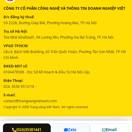
CÔNG TY CỔ PHẦN CÔNG NGHỆ VÀ THÔNG TIN DOANH NGHIỆP VIỆT
Đ/c đăng ký thuế:
Số 222B, Đường Giáp Bát, Phường Hoàng Mai, TP. Hà Nội
Trụ sở Hà Nội:
Tòa Nhà Vinafood1, 94 Lương Yên, Phường Hai Bà Trưng, TP. Hà Nội
VPGD TP.HCM:
Lầu 4, Bách Việt Building, 65 Trần Quốc Hoàn, Phường Tân Sơn Nhất, TP. Hồ
Chí Minh.
ĐKKD-MST số:
0104478506 - Do: Sở Kế Hoạch & Đầu Tư Hà Nội cấp.
Điện Thoại:
024. 3636 9512/18 -
E-mail:
contact@trangvangvietnam.com
Copyright © 2008 Trang vàng Việt Nam. All rights reserved.
(024)35381441
Zalo
Email