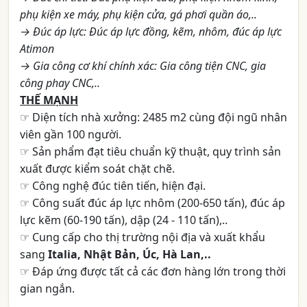
phụ kiện xe máy, phụ kiện cửa, gá phơi quần áo,..
→ Đúc áp lực: Đúc áp lực đồng, kẽm, nhôm, đúc áp lực
Atimon
→ Gia công cơ khí chính xác: Gia công tiện CNC, gia
công phay CNC,..
THẾ MẠNH
☞ Diện tích nhà xưởng: 2485 m2 cùng đội ngũ nhân
viên gần 100 người.
☞ Sản phẩm đạt tiêu chuẩn kỹ thuật, quy trình sản
xuất được kiểm soát chặt chẽ.
☞ Công nghệ đúc tiên tiến, hiện đại.
☞ Công suất đúc áp lực nhôm (200-650 tấn), đúc áp
lực kẽm (60-190 tấn), dập (24 - 110 tấn),..
☞ Cung cấp cho thị trường nội địa và xuất khẩu
sang
Italia, Nhật Bản, Úc, Hà Lan,..
☞ Đáp ứng được tất cả các đơn hàng lớn trong thời
gian ngắn.