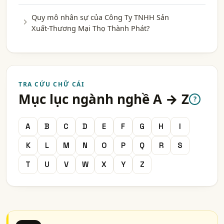
Quy mô nhân sự của Công Ty TNHH Sản
Xuất-Thương Mại Thọ Thành Phát?
TRA CỨU CHỮ CÁI
Mục lục ngành nghề A → Z
?
A
B
C
D
E
F
G
H
I
K
L
M
N
O
P
Q
R
S
T
U
V
W
X
Y
Z