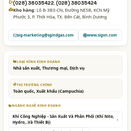
(028) 38035422
,
(028) 38035424
Kho hàng
: Lô B-3B3-CN, Đường NE5B, KCN Mỹ
Phước 3, P. Thới Hòa, TX. Bến Cát, Bình Dương
sig-marketing@sgindgas.com
www.sigvn.com
LOẠI HÌNH KINH DOANH
Nhà sản xuất, Thương mại, Dịch vụ
THỊ TRƯỜNG CHÍNH
Toàn quốc, Xuất khẩu (Campuchia)
NGÀNH NGHỀ KINH DOANH
Khí Công Nghiệp - Sản Xuất Và Phân Phối (Khí Nito,
Hydro,..Và Thiết Bị)