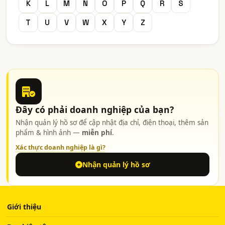
K
L
M
N
O
P
Q
R
S
T
U
V
W
X
Y
Z
Đây có phải doanh nghiệp của bạn?
Nhận quản lý hồ sơ để cập nhật địa chỉ, điện thoại, thêm sản
phẩm & hình ảnh —
miễn phí
.
Xác thực doanh nghiệp là gì?
Nhận quản lý hồ sơ
Giới thiệu