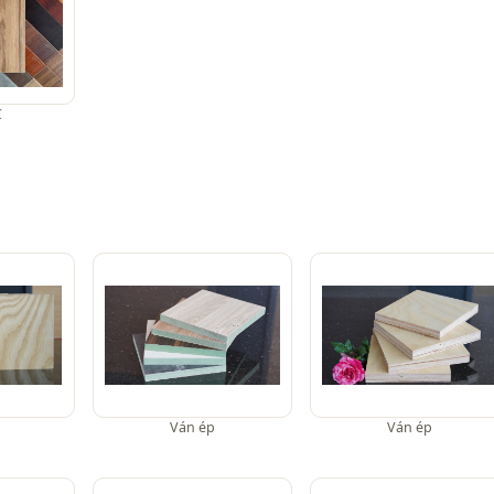
C
Ván ép
Ván ép