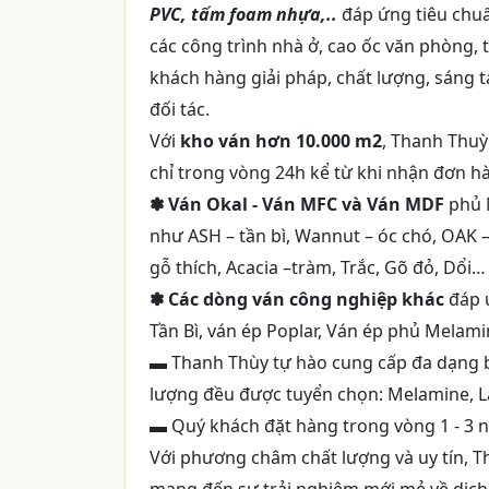
PVC, tấm foam nhựa,..
đáp ứng tiêu chuẩn
các công trình nhà ở, cao ốc văn phòng, t
khách hàng giải pháp, chất lượng, sáng 
đối tác.
Với
kho ván hơn 10.000 m2
, Thanh Thuỳ
chỉ trong vòng 24h kể từ khi nhận đơn h
✽ Ván Okal - Ván MFC và Ván MDF
phủ M
như ASH – tần bì, Wannut – óc chó, OAK – 
gỗ thích, Acacia –tràm, Trắc, Gõ đỏ, Dổ
✽ Các dòng ván công nghiệp khác
đáp ứ
Tần Bì, ván ép Poplar, Ván ép phủ Melam
▬ Thanh Thùy tự hào cung cấp đa dạng bề 
lượng đều được tuyển chọn: Melamine, La
▬ Quý khách đặt hàng trong vòng 1 - 3 n
Với phương châm chất lượng và uy tín, 