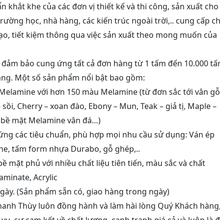
 khắt khe của các đơn vị thiết kế và thi công, sản xuất cho
rường học, nhà hàng, các kiến trúc ngoài trời,.. cung cấp c
tạo, tiết kiệm thông qua việc sản xuất theo mong muốn của
 đảm bảo cung ứng tất cả đơn hàng từ 1 tấm đến 10.000 t
àng. Một số sản phẩm nổi bật bao gồm:
elamine với hơn 150 màu Melamine (từ đơn sắc tới vân gỗ
sồi, Cherry – xoan đào, Ebony – Mun, Teak – giả tị, Maple –
i… bề mặt Melamine vân đá…)
ng các tiêu chuẩn, phù hợp mọi nhu cầu sử dụng: Ván ép
ine, tấm form nhựa Durabo, gỗ ghép,..
mặt phủ với nhiều chất liệu tiên tiến, màu sắc và chất
minate, Acrylic
gày. (Sản phẩm sẵn có, giao hàng trong ngày)
Thanh Thùy luôn đồng hành và làm hài lòng Quý Khách hàng