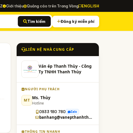
-Z
Giới thiệu
Quảng cáo trên Trang Vàng
ENGLISH
Tìm kiếm
Đăng ký miễn phí
LIÊN HỆ NHÀ CUNG CẤP
Ván ép Thanh Thùy - Công
Ty TNHH Thanh Thùy
NGƯỜI PHỤ TRÁCH
Ms. Thùy
MT
Hotline
0933 180 780
Zalo
banhang@vanepthanhthuy.com
THÔNG TIN NHANH