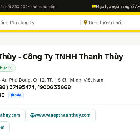
Mục lục ngành nghề A
Kết nối 250.000+ nhà cung cấp
Thùy - Công Ty TNHH Thanh Thùy
thực
?
. An Phú Đông, Q. 12,
TP. Hồ Chí Minh
, Việt Nam
28) 37195474
,
1900633668
80
Zalo
thuy.com
www.vanepthanhthuy.com
om