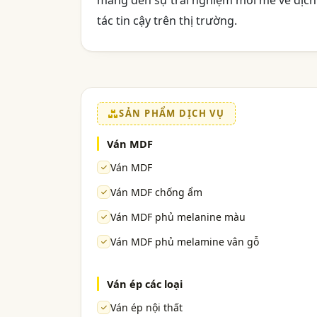
mang đến sự trải nghiệm mới mẻ về dịch v
tác tin cậy trên thị trường.
SẢN PHẨM DỊCH VỤ
Ván MDF
Ván MDF
Ván MDF chống ẩm
Ván MDF phủ melanine màu
Ván MDF phủ melamine vân gỗ
Ván ép các loại
Ván ép nội thất