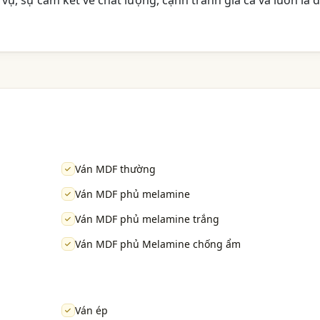
ụ, sự cam kết về chất lượng, cạnh tranh giá cả và luôn là đ
Ván MDF thường
Ván MDF phủ melamine
Ván MDF phủ melamine trắng
Ván MDF phủ Melamine chống ẩm
Ván ép