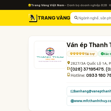
Trang Vàng Việt Nam
— Danh bạ doanh nghiệp B2B · 
TRANG VÀNG
Ván ép Thanh 
Tài trợ
Xác 
2827/3A Quốc Lộ 1A, P
(028) 37195475
,
(0
Hotline:
0933 180 7
banhang@vanepthanh
www.mfcthanhthuy.c