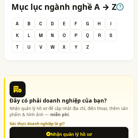
Mục lục ngành nghề A → Z
?
A
B
C
D
E
F
G
H
I
K
L
M
N
O
P
Q
R
S
T
U
V
W
X
Y
Z
Đây có phải doanh nghiệp của bạn?
Nhận quản lý hồ sơ để cập nhật địa chỉ, điện thoại, thêm sản
phẩm & hình ảnh —
miễn phí
.
Xác thực doanh nghiệp là gì?
Nhận quản lý hồ sơ