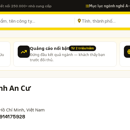
Mục lục ngành nghề A
Kết nối 250.000+ nhà cung cấp
Quảng cáo nổi bật
Từ 2 triệu/năm
cứu
Đứng đầu kết quả ngành — khách thấy bạn
trước đối thủ.
nh An Cư
 Hồ Chí Minh
, Việt Nam
914175928