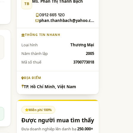
Ms. Phan Thị Thanh Bạch
TB
0912 665 120
phan.thanhbach@yahoo.com.vn
THÔNG TIN NHANH
Loại hình
Thương Mại
Năm thành lập
2005
Mã số thuế
3700773018
ĐỊA ĐIỂM
TP. Hồ Chí Minh, Việt Nam
Miễn phí 100%
Được người mua tìm thấy
Đưa doanh nghiệp lên danh bạ
250.000+