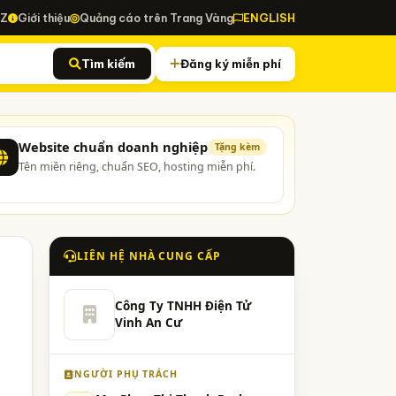
-Z
Giới thiệu
Quảng cáo trên Trang Vàng
ENGLISH
Tìm kiếm
Đăng ký miễn phí
Website chuẩn doanh nghiệp
Tặng kèm
Tên miền riêng, chuẩn SEO, hosting miễn phí.
LIÊN HỆ NHÀ CUNG CẤP
Công Ty TNHH Điện Tử
Vinh An Cư
NGƯỜI PHỤ TRÁCH