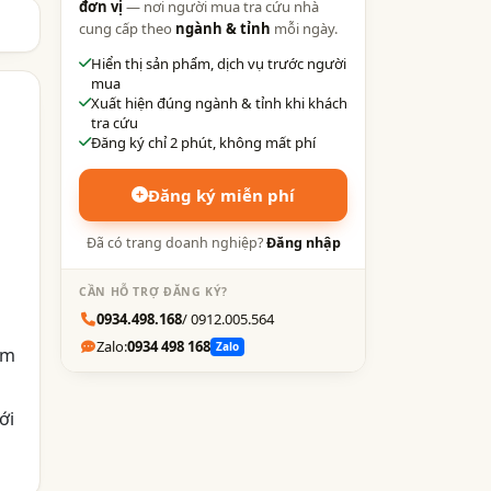
đơn vị
— nơi người mua tra cứu nhà
cung cấp theo
ngành & tỉnh
mỗi ngày.
Hiển thị sản phẩm, dịch vụ trước người
mua
Xuất hiện đúng ngành & tỉnh khi khách
tra cứu
Đăng ký chỉ 2 phút, không mất phí
Đăng ký miễn phí
Đã có trang doanh nghiệp?
Đăng nhập
CẦN HỖ TRỢ ĐĂNG KÝ?
0934.498.168
/ 0912.005.564
Zalo:
0934 498 168
Zalo
âm
ới