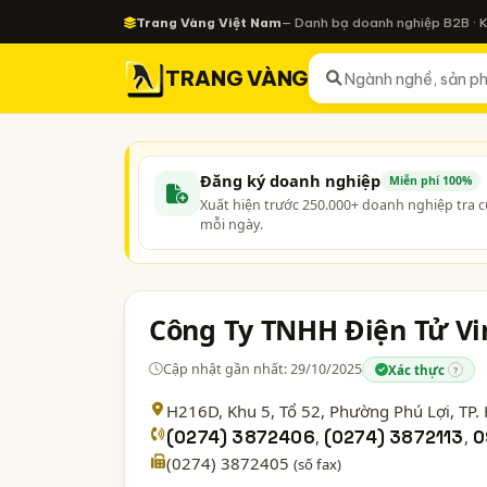
Trang Vàng Việt Nam
— Danh bạ doanh nghiệp B2B · 
TRANG VÀNG
Đăng ký doanh nghiệp
Miễn phí 100%
Xuất hiện trước 250.000+ doanh nghiệp tra 
mỗi ngày.
Công Ty TNHH Điện Tử Vi
Cập nhật gần nhất: 29/10/2025
Xác thực
?
H216D, Khu 5, Tổ 52, Phường Phú Lợi,
TP.
(0274) 3872406
,
(0274) 3872113
,
0
(0274) 3872405
(số fax)