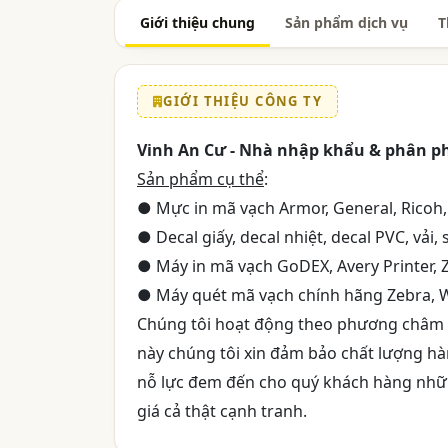
Giới thiệu chung
Sản phẩm dịch vụ
T
GIỚI THIỆU CÔNG TY
Vinh An Cư - Nhà nhập khẩu & phân p
Sản phẩm cụ thể
:
● Mực in mã vạch Armor, General, Ricoh,.
● Decal giấy, decal nhiệt, decal PVC, vải, s
● Máy in mã vạch GoDEX, Avery Printer, Z
● Máy quét mã vạch chính hãng Zebra, Wi
Chúng tôi hoạt động theo phương châm "V
này chúng tôi xin đảm bảo chất lượng hà
nỗ lực đem đến cho quý khách hàng những
giá cả thật cạnh tranh.