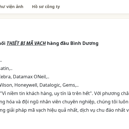
hư viện ảnh
Hồ sơ công ty
hối
THIẾT BỊ MÃ VẠCH
hàng đầu Bình Dương
.
atin,..
ebra, Datamax ONeil,..
lson, Honeywell, Datalogic, Gems,..
ì niềm tin khách hàng, uy tín là trên hết". Với phương ch
ng hóa và đội ngũ nhân viên chuyên nghiệp, chúng tôi luôn
 giải pháp mã vạch hiệu quả nhất, dịch vụ chu đáo nhất v