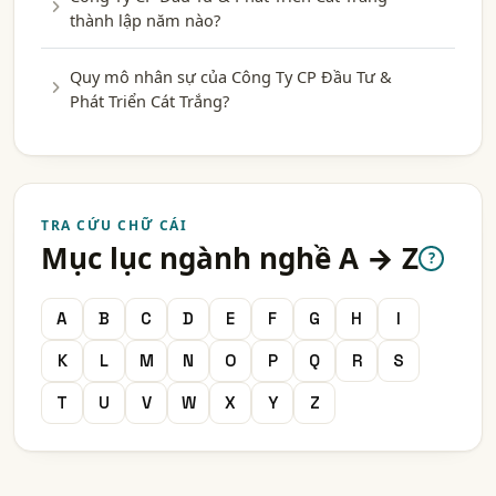
thành lập năm nào?
Quy mô nhân sự của Công Ty CP Đầu Tư &
Phát Triển Cát Trắng?
TRA CỨU CHỮ CÁI
Mục lục ngành nghề A → Z
?
A
B
C
D
E
F
G
H
I
K
L
M
N
O
P
Q
R
S
T
U
V
W
X
Y
Z