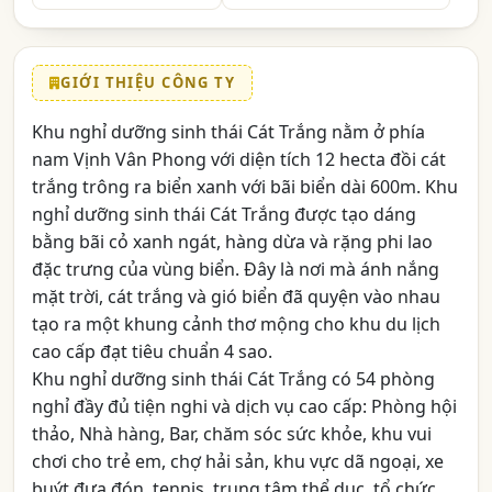
GIỚI THIỆU CÔNG TY
Khu nghỉ dưỡng sinh thái Cát Trắng nằm ở phía
nam Vịnh Vân Phong với diện tích 12 hecta đồi cát
trắng trông ra biển xanh với bãi biển dài 600m. Khu
nghỉ dưỡng sinh thái Cát Trắng được tạo dáng
bằng bãi cỏ xanh ngát, hàng dừa và rặng phi lao
đặc trưng của vùng biển. Đây là nơi mà ánh nắng
mặt trời, cát trắng và gió biển đã quyện vào nhau
tạo ra một khung cảnh thơ mộng cho khu du lịch
cao cấp đạt tiêu chuẩn 4 sao.
Khu nghỉ dưỡng sinh thái Cát Trắng có 54 phòng
nghỉ đầy đủ tiện nghi và dịch vụ cao cấp: Phòng hội
thảo, Nhà hàng, Bar, chăm sóc sức khỏe, khu vui
chơi cho trẻ em, chợ hải sản, khu vực dã ngoại, xe
buýt đưa đón, tennis, trung tâm thể dục, tổ chức