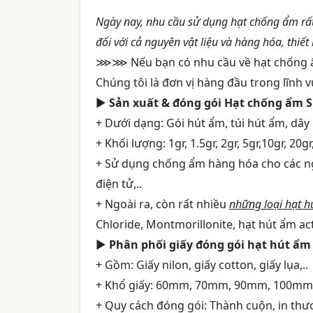
Ngày nay, nhu cầu sử dụng hạt chống ẩm rất 
đối với cả nguyên vật liệu và hàng hóa, thiết 
⋙⋙ Nếu bạn có nhu cầu về hạt chống 
Chúng tôi là đơn vị hàng đầu trong lĩnh v
►
Sản xuất & đóng gói Hạt chống ẩm Si
+ Dưới dạng: Gói hút ẩm, túi hút ẩm, dây 
+ Khối lượng: 1gr, 1.5gr, 2gr, 5gr,10gr, 20gr
+ Sử dụng chống ẩm hàng hóa cho các n
điện tử,..
+ Ngoài ra, còn rất nhiều
những loại hạt h
Chloride, Montmorillonite, hạt hút ẩm act
►
Phân phối giấy đóng gói hạt hút ẩm
+ Gồm: Giấy nilon, giấy cotton, giấy lụa,..
+ Khổ giấy: 60mm, 70mm, 90mm, 100mm,
+ Quy cách đóng gói: Thành cuộn, in thươ