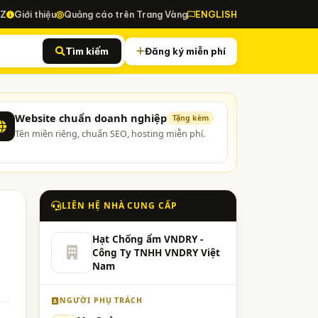
-Z
Giới thiệu
Quảng cáo trên Trang Vàng
ENGLISH
Tìm kiếm
Đăng ký miễn phí
Website chuẩn doanh nghiệp
Tặng kèm
Tên miền riêng, chuẩn SEO, hosting miễn phí.
LIÊN HỆ NHÀ CUNG CẤP
Hạt Chống ẩm VNDRY -
Công Ty TNHH VNDRY Việt
Nam
NGƯỜI PHỤ TRÁCH