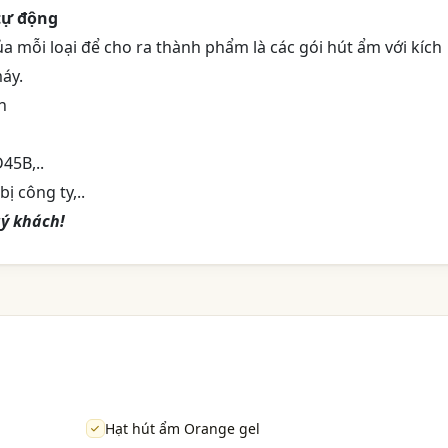
tự động
 mỗi loại để cho ra thành phẩm là các gói hút ẩm với kích
áy.
h
45B,..
ị công ty,..
ý khách!
Hạt hút ẩm Orange gel