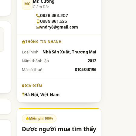
Mr. Cường
MC
Giám Đốc
0936.363.207
0989.661.525
vndry8@gmail.com
THÔNG TIN NHANH
Loại hình
Nhà Sản Xuất, Thương Mại
Năm thành lập
2012
Mã số thuế
0105848196
ĐỊA ĐIỂM
Hà Nội, Việt Nam
Miễn phí 100%
Được người mua tìm thấy