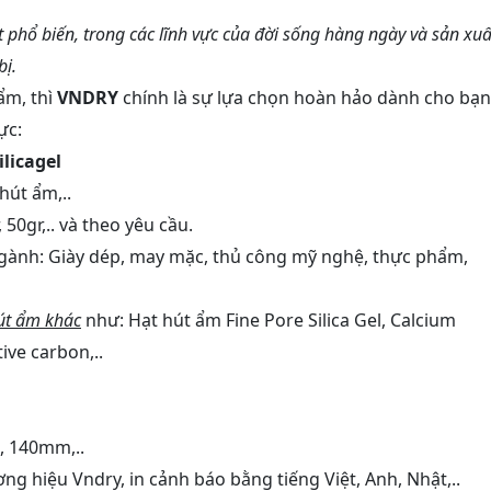
phổ biến, trong các lĩnh vực của đời sống hàng ngày và sản xuấ
bị.
ẩm, thì
VNDRY
chính là sự lựa chọn hoàn hảo dành cho bạn!
ực:
licagel
hút ẩm,..
, 50gr,.. và theo yêu cầu.
gành: Giày dép, may mặc, thủ công mỹ nghệ, thực phẩm,
út ẩm khác
như: Hạt hút ẩm Fine Pore Silica Gel, Calcium
ive carbon,..
 140mm,..
ng hiệu Vndry, in cảnh báo bằng tiếng Việt, Anh, Nhật,..