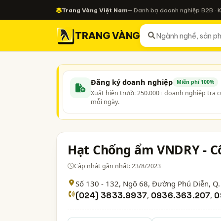
Trang Vàng Việt Nam
— Danh bạ doanh nghiệp B2B · 
TRANG VÀNG
Đăng ký doanh nghiệp
Miễn phí 100%
Xuất hiện trước 250.000+ doanh nghiệp tra 
mỗi ngày.
Hạt Chống ẩm VNDRY - C
Cập nhật gần nhất: 23/8/2023
Số 130 - 132, Ngõ 68, Đường Phú Diễn, Q.
(024) 3833.9937
,
0936.363.207
,
0