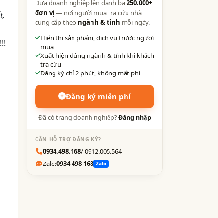
Đưa doanh nghiệp lên danh bạ
250.000+
đơn vị
— nơi người mua tra cứu nhà
t,
cung cấp theo
ngành & tỉnh
mỗi ngày.
Hiển thị sản phẩm, dịch vụ trước người
!!
mua
Xuất hiện đúng ngành & tỉnh khi khách
tra cứu
Đăng ký chỉ 2 phút, không mất phí
Đăng ký miễn phí
Đã có trang doanh nghiệp?
Đăng nhập
CẦN HỖ TRỢ ĐĂNG KÝ?
0934.498.168
/ 0912.005.564
Zalo:
0934 498 168
Zalo