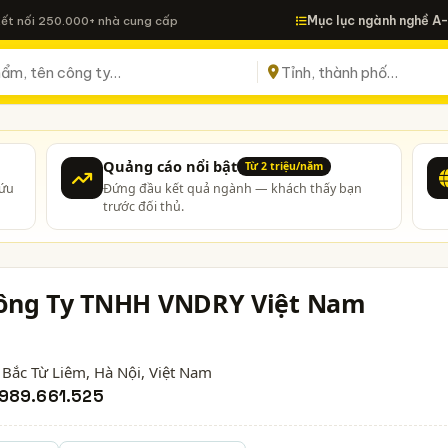
Mục lục ngành nghề A
Kết nối 250.000+ nhà cung cấp
Quảng cáo nổi bật
Từ 2 triệu/năm
cứu
Đứng đầu kết quả ngành — khách thấy bạn
trước đối thủ.
ông Ty TNHH VNDRY Việt Nam
 Bắc Từ Liêm,
Hà Nội
, Việt Nam
989.661.525