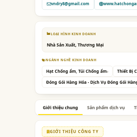
vndry8@gmail.com
www.hatchong
LOẠI HÌNH KINH DOANH
Nhà Sản Xuất, Thương Mại
NGÀNH NGHỀ KINH DOANH
Hạt Chống ẩm, Túi Chống ẩm
Thiết Bị 
Đóng Gói Hàng Hóa - Dịch Vụ Đóng Gói Hàn
Giới thiệu chung
Sản phẩm dịch vụ
T
GIỚI THIỆU CÔNG TY