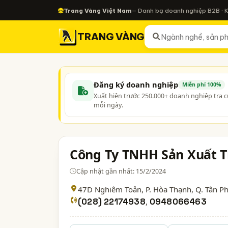
Trang Vàng Việt Nam
— Danh bạ doanh nghiệp B2B · 
TRANG VÀNG
Đăng ký doanh nghiệp
Miễn phí 100%
Xuất hiện trước 250.000+ doanh nghiệp tra 
mỗi ngày.
Công Ty TNHH Sản Xuất 
Cập nhật gần nhất: 15/2/2024
47D Nghiêm Toản, P. Hòa Thạnh, Q. Tân P
(028) 22174938
,
0948066463