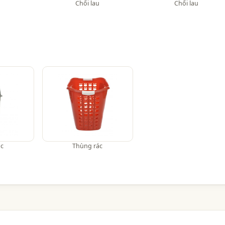
Chổi lau
Chổi lau
ác
Thùng rác