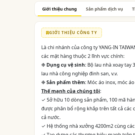
Giới thiệu chung
Sản phẩm dịch vụ
T
GIỚI THIỆU CÔNG TY
Là chi nhánh của công ty YANG-IN TAIW
các mặt hàng thuộc 2 lĩnh vực chính:
❉
Dụng cụ vệ sinh
: Bộ lau nhà xoay tay
lau nhà công nghiệp đinh san, v.v.
❉
Sản phẩm thêm
: Móc áo inox, móc áo
Thế mạnh của chúng tôi
:
✓ Sở hữu 10 dòng sản phẩm, 100 mã hàng, 
được phân bổ rộng khắp trên tất cả các 
cả nước.
✓ Hệ thống nhà xưởng 4200m2 cùng các 
✓ Tạo dựng các thương hiệu mạnh trên