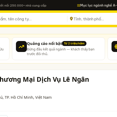
Mục lục ngành nghề A
Kết nối 250.000+ nhà cung cấp
Quảng cáo nổi bật
Từ 2 triệu/năm
cứu
Đứng đầu kết quả ngành — khách thấy bạn
trước đối thủ.
Thương Mại Dịch Vụ Lê Ngân
hú,
TP. Hồ Chí Minh
, Việt Nam