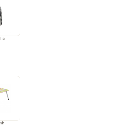
nhà
inh