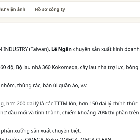
hư viện ảnh
Hồ sơ công ty
AN INDUSTRY (Taiwan),
Lê Ngân
chuyên sản xuất kinh doanh
 360 độ, Bộ lau nhà 360 Kokomega, cây lau nhà trợ lực, bông
 nhôm, thùng rác, bàn ủi quần áo, v.v.
hơn 200 đại lý là các TTTM lớn, hơn 150 đại lý chính thức
chợ đầu mối và tỉnh thành, chiếm khoảng 70% thị phần trên
phân xưởng sản xuất chuyên biệt.
 thị trường: OMEGA, Koko OMEGA, MEGA CLEAN.