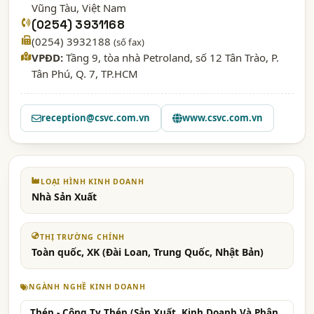
Vũng Tàu
, Việt Nam
(0254) 3931168
(0254) 3932188
(số fax)
VPĐD:
Tầng 9, tòa nhà Petroland, số 12 Tân Trào, P.
Tân Phú, Q. 7, TP.HCM
reception@csvc.com.vn
www.csvc.com.vn
LOẠI HÌNH KINH DOANH
Nhà Sản Xuất
THỊ TRƯỜNG CHÍNH
Toàn quốc, XK (Đài Loan, Trung Quốc, Nhật Bản)
NGÀNH NGHỀ KINH DOANH
Thép - Công Ty Thép (Sản Xuất, Kinh Doanh Và Phân