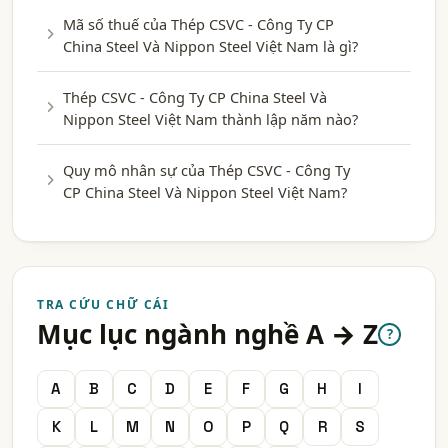
Mã số thuế của Thép CSVC - Công Ty CP
China Steel Và Nippon Steel Việt Nam là gì?
Thép CSVC - Công Ty CP China Steel Và
Nippon Steel Việt Nam thành lập năm nào?
Quy mô nhân sự của Thép CSVC - Công Ty
CP China Steel Và Nippon Steel Việt Nam?
TRA CỨU CHỮ CÁI
Mục lục ngành nghề A → Z
?
A
B
C
D
E
F
G
H
I
K
L
M
N
O
P
Q
R
S