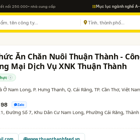
Mục lục ngành nghề A
Kết nối 250.000+ nhà cung cấp
hức Ăn Chăn Nuôi Thuận Thành - Cô
ng Mại Dịch Vụ XNK Thuận Thành
thực
?
 Ở Nam Long, P. Hưng Thạnh, Q. Cái Răng,
TP. Cần Thơ
, Việt Na
 98
Zalo
-21, Đường Số 7, Khu Dân Cư Nam Long, Phường Cái Răng, Thành
il.com
www.thuanthanhfeed.vn