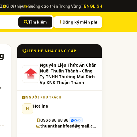
-Z
Giới thiệu
Quảng cáo trên Trang Vàng
ENGLISH
Tìm kiếm
Đăng ký miễn phí
LIÊN HỆ NHÀ CUNG CẤP
ng
Nguyên Liệu Thức Ăn Chăn
Nuôi Thuận Thành - Công
Ty TNHH Thương Mại Dịch
Vụ XNK Thuận Thành
m
NGƯỜI PHỤ TRÁCH
Hotline
H
0933 98 88 98
Zalo
thuanthanhfeed@gmail.com