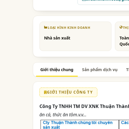
LOẠI HÌNH KINH DOANH
TH
Nhà sản xuất
Toàn
Quốc
Giới thiệu chung
Sản phẩm dịch vụ
T
GIỚI THIỆU CÔNG TY
Công Ty TNHH TM DV XNK Thuận Thàn
ăn cá, thức ăn tôm.v.v…