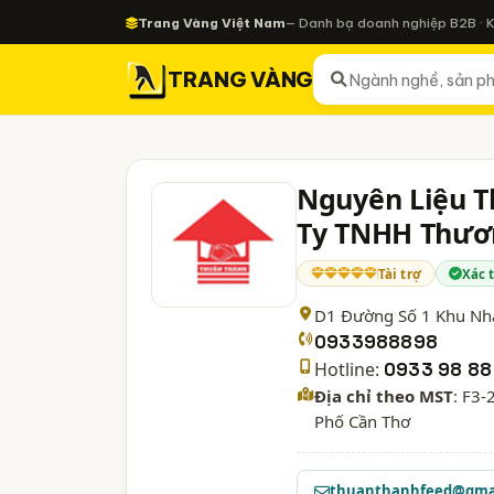
Trang Vàng Việt Nam
— Danh bạ doanh nghiệp B2B · 
TRANG VÀNG
Nguyên Liệu T
Ty TNHH Thươ
Tài trợ
Xác 
D1 Đường Số 1 Khu Nhà
0933988898
Hotline:
0933 98 88
Địa chỉ theo MST
: F3
Phố Cần Thơ
thuanthanhfeed@gma