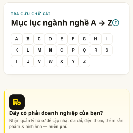
TRA CỨU CHỮ CÁI
Mục lục ngành nghề A → Z
?
A
B
C
D
E
F
G
H
I
K
L
M
N
O
P
Q
R
S
T
U
V
W
X
Y
Z
Đây có phải doanh nghiệp của bạn?
Nhận quản lý hồ sơ để cập nhật địa chỉ, điện thoại, thêm sản
phẩm & hình ảnh —
miễn phí
.