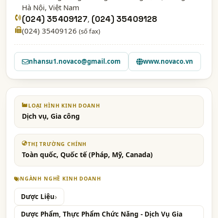
Hà Nội
, Việt Nam
(024) 35409127
,
(024) 35409128
(024) 35409126
(số fax)
nhansu1.novaco@gmail.com
www.novaco.vn
LOẠI HÌNH KINH DOANH
Dịch vụ, Gia công
THỊ TRƯỜNG CHÍNH
Toàn quốc, Quốc tế (Pháp, Mỹ, Canada)
NGÀNH NGHỀ KINH DOANH
Dược Liệu
Dược Phẩm, Thực Phẩm Chức Năng - Dịch Vụ Gia