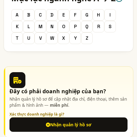
A
B
C
D
E
F
G
H
I
K
L
M
N
O
P
Q
R
S
T
U
V
W
X
Y
Z
Đây có phải doanh nghiệp của bạn?
Nhận quản lý hồ sơ để cập nhật địa chỉ, điện thoại, thêm sản
phẩm & hình ảnh —
miễn phí
.
Xác thực doanh nghiệp là gì?
Nhận quản lý hồ sơ