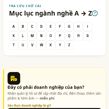
TRA CỨU CHỮ CÁI
Mục lục ngành nghề A → Z
?
A
B
C
D
E
F
G
H
I
K
L
M
N
O
P
Q
R
S
T
U
V
W
X
Y
Z
Đây có phải doanh nghiệp của bạn?
Nhận quản lý hồ sơ để cập nhật địa chỉ, điện thoại, thêm sản
phẩm & hình ảnh —
miễn phí
.
Xác thực doanh nghiệp là gì?