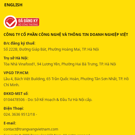
ENGLISH
CÔNG TY CỔ PHẦN CÔNG NGHỆ VÀ THÔNG TIN DOANH NGHIỆP VIỆT
Đ/c đăng ký thuế:
Số 222B, Đường Giáp Bát, Phường Hoàng Mai, TP. Hà Nội
Trụ sở Hà Nội:
Tòa Nhà Vinafood1, 94 Lương Yên, Phường Hai Bà Trưng, TP. Hà Nội
VPGD TP.HCM:
Lầu 4, Bách Việt Building, 65 Trần Quốc Hoàn, Phường Tân Sơn Nhất, TP. Hồ
Chí Minh.
ĐKKD-MST số:
0104478506 - Do: Sở Kế Hoạch & Đầu Tư Hà Nội cấp.
Điện Thoại:
024. 3636 9512/18 -
E-mail:
contact@trangvangvietnam.com