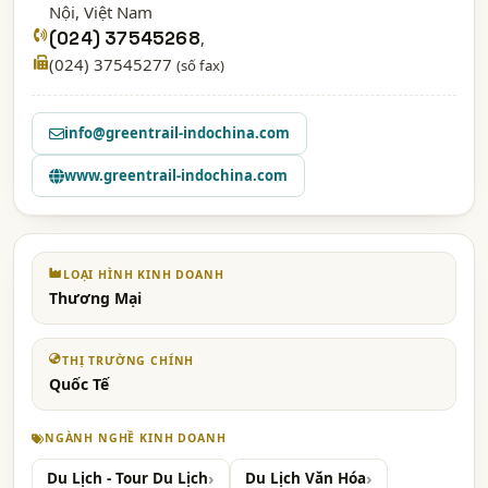
Nội
, Việt Nam
(024) 37545268
,
(024) 37545277
(số fax)
info@greentrail-indochina.com
www.greentrail-indochina.com
LOẠI HÌNH KINH DOANH
Thương Mại
THỊ TRƯỜNG CHÍNH
Quốc Tế
NGÀNH NGHỀ KINH DOANH
Du Lịch - Tour Du Lịch
Du Lịch Văn Hóa