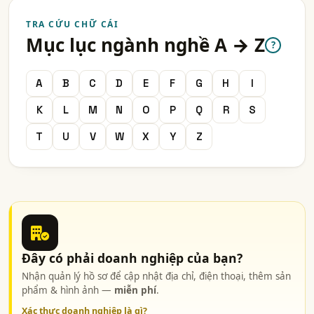
TRA CỨU CHỮ CÁI
Mục lục ngành nghề A → Z
?
A
B
C
D
E
F
G
H
I
K
L
M
N
O
P
Q
R
S
T
U
V
W
X
Y
Z
Đây có phải doanh nghiệp của bạn?
Nhận quản lý hồ sơ để cập nhật địa chỉ, điện thoại, thêm sản
phẩm & hình ảnh —
miễn phí
.
Xác thực doanh nghiệp là gì?