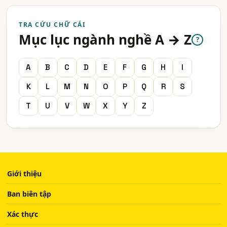
TRA CỨU CHỮ CÁI
Mục lục ngành nghề A → Z
?
A
B
C
D
E
F
G
H
I
K
L
M
N
O
P
Q
R
S
T
U
V
W
X
Y
Z
Giới thiệu
Ban biên tập
Xác thực