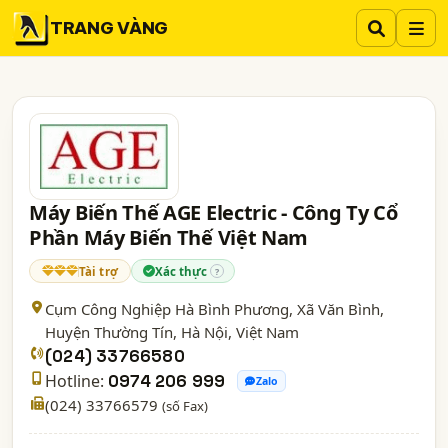
TRANG VÀNG
Máy Biến Thế AGE Electric - Công Ty Cổ
Phần Máy Biến Thế Việt Nam
Tài trợ
Xác thực
?
Cụm Công Nghiệp Hà Bình Phương, Xã Văn Bình,
Huyện Thường Tín,
Hà Nội
, Việt Nam
(024) 33766580
Hotline:
0974 206 999
Zalo
(024) 33766579
(số Fax)