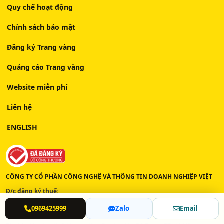
Quy chế hoạt động
Chính sách bảo mật
Đăng ký Trang vàng
Quảng cáo Trang vàng
Website miễn phí
Liên hệ
ENGLISH
CÔNG TY CỔ PHẦN CÔNG NGHỆ VÀ THÔNG TIN DOANH NGHIỆP VIỆT
Đ/c đăng ký thuế:
Số 222B, Đường Giáp Bát, Phường Hoàng Mai, TP. Hà Nội
0969425999
Zalo
Email
Trụ sở Hà Nội: