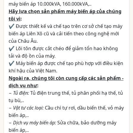
máy biến áp 10.000kVA, 160.000kVA,..
Hãy lựa chọn sản phẩm máy biến áp của chúng
tôi vì
:
✔ Được thiết kế và chế tạo trên cơ sở chế tạo máy
biến áp Liên Xô cũ và cải tiến theo công nghệ mới
của Châu Âu.
✔ Lõi tôn được cắt chéo để giảm tổn hao không
tải và độ ồn của máy.
✔ Máy biến áp được chế tạo phù hợp với điều kiện
khí hậu của Việt Nam.
Ngoài ra, chúng tôi còn cung cấp các sản phẩm -
dịch vụ như
:
−
Tủ điện:
Tủ điện trung thế, tủ phân phối hạ thế, tủ
tụ bù,..
−
Vật tư các loại:
Cầu chì tự rơi, dầu biến thế, vỏ máy
biến áp,..
−
Dịch vụ máy biến áp:
Sửa chữa, bảo dưỡng máy
biến áp,..