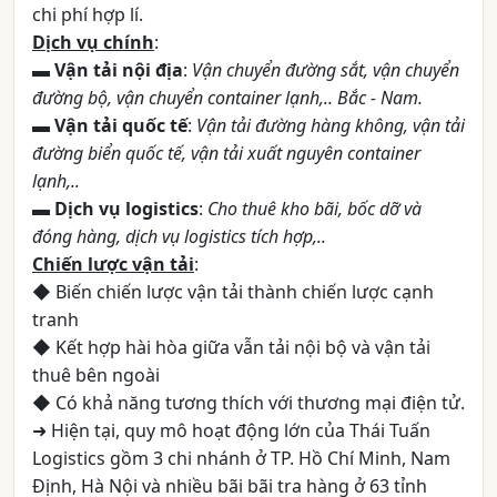
chi phí hợp lí.
Dịch vụ chính
:
▬
Vận tải nội địa
:
Vận chuyển đường sắt, vận chuyển
đường bộ, vận chuyển container lạnh,.. Bắc - Nam.
▬
Vận tải quốc tế
:
Vận tải đường hàng không, vận tải
đường biển quốc tế, vận tải xuất nguyên container
lạnh,..
▬
Dịch vụ logistics
:
Cho thuê kho bãi, bốc dỡ và
đóng hàng, dịch vụ logistics tích hợp,..
Chiến lược vận tải
:
◆ Biến chiến lược vận tải thành chiến lược cạnh
tranh
◆ Kết hợp hài hòa giữa vẫn tải nội bộ và vận tải
thuê bên ngoài
◆ Có khả năng tương thích với thương mại điện tử.
➜ Hiện tại, quy mô hoạt động lớn của Thái Tuấn
Logistics gồm 3 chi nhánh ở TP. Hồ Chí Minh, Nam
Định, Hà Nội và nhiều bãi bãi tra hàng ở 63 tỉnh