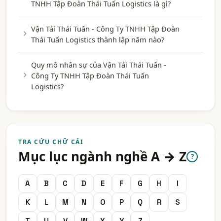
TNHH Tập Đoàn Thái Tuấn Logistics là gì?
Vận Tải Thái Tuấn - Công Ty TNHH Tập Đoàn
Thái Tuấn Logistics thành lập năm nào?
Quy mô nhân sự của Vận Tải Thái Tuấn -
Công Ty TNHH Tập Đoàn Thái Tuấn
Logistics?
TRA CỨU CHỮ CÁI
Mục lục ngành nghề A → Z
?
A
B
C
D
E
F
G
H
I
K
L
M
N
O
P
Q
R
S
T
U
V
W
X
Y
Z