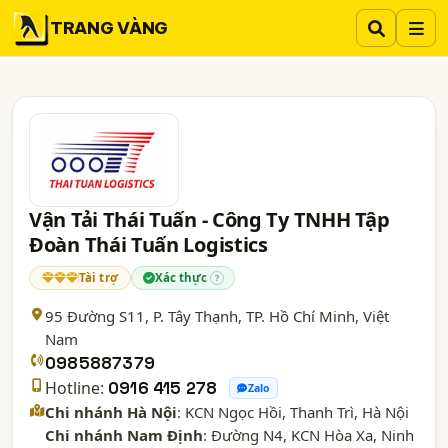
TRANG VÀNG
Vận Tải Thái Tuấn - Công Ty TNHH Tập
Đoàn Thái Tuấn Logistics
Tài trợ
Xác thực
?
95 Đường S11, P. Tây Thạnh,
TP. Hồ Chí Minh
, Việt
Nam
0985887379
Hotline:
0916 415 278
Zalo
Chi nhánh Hà Nội
: KCN Ngọc Hồi, Thanh Trì, Hà Nội
Chi nhánh Nam Định
: Đường N4, KCN Hòa Xa, Ninh